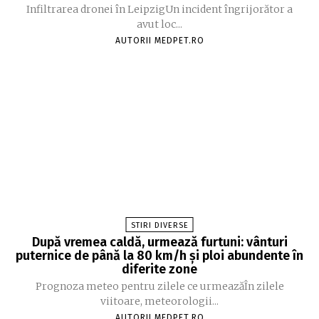
Infiltrarea dronei în LeipzigUn incident îngrijorător a
avut loc...
AUTORII MEDPET.RO
STIRI DIVERSE
După vremea caldă, urmează furtuni: vânturi
puternice de până la 80 km/h și ploi abundente în
diferite zone
Prognoza meteo pentru zilele ce urmeazăÎn zilele
viitoare, meteorologii...
AUTORII MEDPET.RO