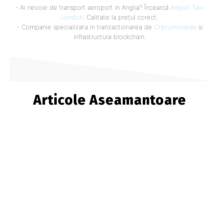
- Ai nevoie de transport aeroport in Anglia? Încearcă
Airport Taxi
London
. Calitate la prețul corect.
- Companie specializata in tranzactionarea de
Criptomonede
si
infrastructura blockchain.
Articole Aseamantoare