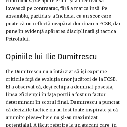
continuat să se apere eroic, și a încercat să
lovească pe contraatac, fără a marca însă. Pe
ansamblu, partida s-a încheiat cu un scor care
poate că nu reflectă neapărat dominarea FCSB, dar
pune în evidență apărarea disciplinată și tactica
Petrolului.
Opiniile lui Ilie Dumitrescu
Ilie Dumitrescu nu a întârziat să își exprime
criticile față de evoluția unor jucători de la FCSB.
El a observat că, deși echipa a dominat posesia,
lipsa eficienței în fața porții a fost un factor
determinant în scorul final. Dumitrescu a punctat
că deciziile tactice nu au fost toate inspirate și că
anumite piese-cheie nu și-au maximizat
potențialul. A făcut referire la un atacant care, în