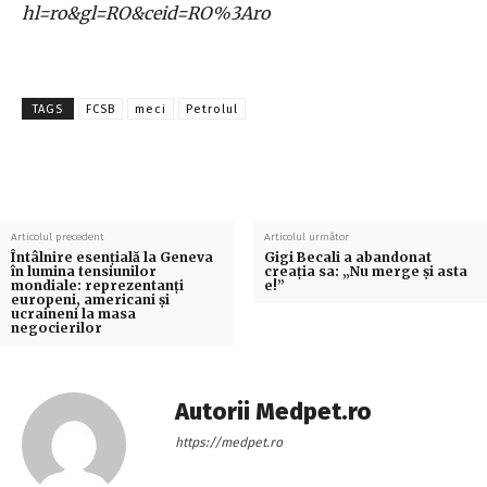
hl=ro&gl=RO&ceid=RO%3Aro
TAGS
FCSB
meci
Petrolul
Articolul precedent
Articolul următor
Întâlnire esențială la Geneva
Gigi Becali a abandonat
în lumina tensiunilor
creația sa: „Nu merge și asta
mondiale: reprezentanți
e!”
europeni, americani și
ucraineni la masa
negocierilor
Autorii Medpet.ro
https://medpet.ro