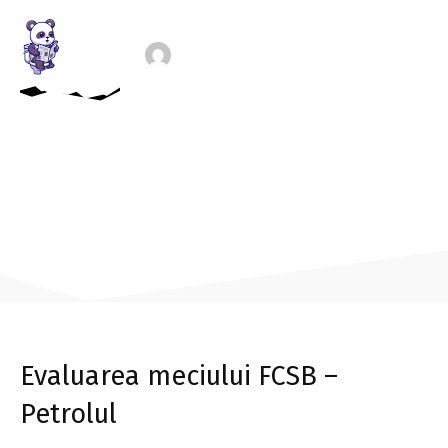
putut să realizeze mai mult”
By
AUTORII MEDPET.RO
-
384
22 NOIEMBRIE 2025
0
Evaluarea meciului FCSB –
Petrolul