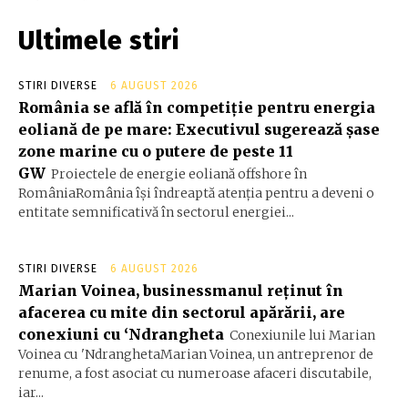
Ultimele stiri
STIRI DIVERSE
6 AUGUST 2026
România se află în competiție pentru energia
eoliană de pe mare: Executivul sugerează șase
zone marine cu o putere de peste 11
GW
Proiectele de energie eoliană offshore în
RomâniaRomânia își îndreaptă atenția pentru a deveni o
entitate semnificativă în sectorul energiei...
STIRI DIVERSE
6 AUGUST 2026
Marian Voinea, businessmanul reținut în
afacerea cu mite din sectorul apărării, are
conexiuni cu ‘Ndrangheta
Conexiunile lui Marian
Voinea cu 'NdranghetaMarian Voinea, un antreprenor de
renume, a fost asociat cu numeroase afaceri discutabile,
iar...