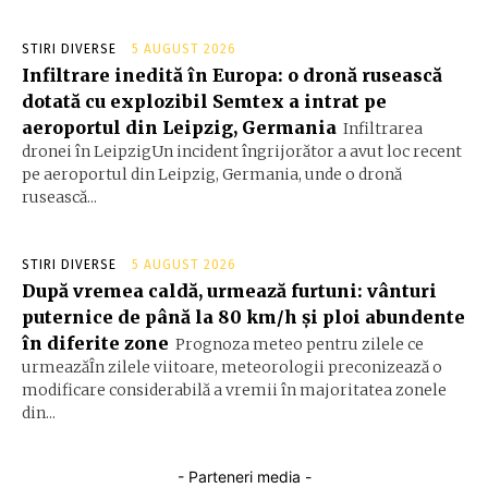
STIRI DIVERSE
5 AUGUST 2026
Infiltrare inedită în Europa: o dronă rusească
dotată cu explozibil Semtex a intrat pe
aeroportul din Leipzig, Germania
Infiltrarea
dronei în LeipzigUn incident îngrijorător a avut loc recent
pe aeroportul din Leipzig, Germania, unde o dronă
rusească...
STIRI DIVERSE
5 AUGUST 2026
După vremea caldă, urmează furtuni: vânturi
puternice de până la 80 km/h și ploi abundente
în diferite zone
Prognoza meteo pentru zilele ce
urmeazăÎn zilele viitoare, meteorologii preconizează o
modificare considerabilă a vremii în majoritatea zonele
din...
- Parteneri media -