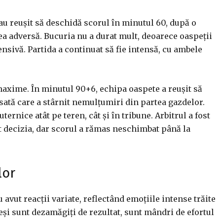
i au reușit să deschidă scorul în minutul 60, după o
ea adversă. Bucuria nu a durat mult, deoarece oaspeții
ensivă. Partida a continuat să fie intensă, cu ambele
maxime. În minutul 90+6, echipa oaspete a reușit să
sată care a stârnit nemulțumiri din partea gazdelor.
ernice atât pe teren, cât și în tribune. Arbitrul a fost
at decizia, dar scorul a rămas neschimbat până la
lor
 avut reacții variate, reflectând emoțiile intense trăite
eși sunt dezamăgiți de rezultat, sunt mândri de efortul