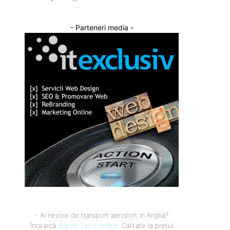
- Parteneri media -
- Ai nevoie de transport aeroport in Anglia?
Încearcă
Airport Taxi London
. Calitate la prețul