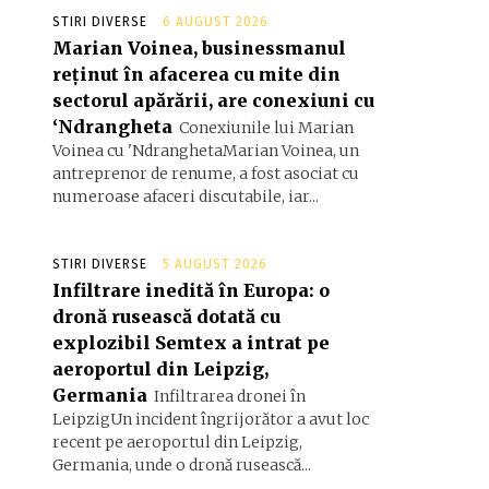
STIRI DIVERSE
6 AUGUST 2026
Marian Voinea, businessmanul
reținut în afacerea cu mite din
sectorul apărării, are conexiuni cu
‘Ndrangheta
Conexiunile lui Marian
Voinea cu 'NdranghetaMarian Voinea, un
antreprenor de renume, a fost asociat cu
numeroase afaceri discutabile, iar...
STIRI DIVERSE
5 AUGUST 2026
Infiltrare inedită în Europa: o
dronă rusească dotată cu
explozibil Semtex a intrat pe
aeroportul din Leipzig,
Germania
Infiltrarea dronei în
LeipzigUn incident îngrijorător a avut loc
recent pe aeroportul din Leipzig,
Germania, unde o dronă rusească...