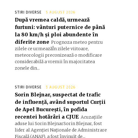
STIRI DIVERSE
5 AUGUST 2026
După vremea caldă, urmează
furtuni: vânturi puternice de până
la 80 km/h și ploi abundente în
diferite zone
Prognoza meteo pentru
zilele ce urmeazăÎn zilele viitoare,
meteorologii preconizează o modificare
considerabilă a vremii în majoritatea
zonele din...
STIRI DIVERSE
5 AUGUST 2026
Sorin Blejnar, suspectat de trafic
de influență, având suportul Curții
de Apel București, în pofida
recentei hotărâri a CJUE
Acuzațiile
aduse lui Sorin BlejnarSorin Blejnar, fost
lider al Agenției Naționale de Administrare
Fiscală (ANAF), a fost învinuït de...