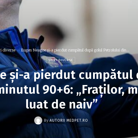
ri diverse
Eugen Neagoe și-a pierdut cumpătul după golul Petrolului din...
STIRI DIVERSE
 și-a pierdut cumpătul 
minutul 90+6: „Fraților, 
luat de naiv”
By
AUTORII MEDPET.RO