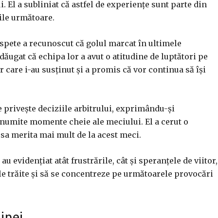
. El a subliniat că astfel de experiențe sunt parte din
rile următoare.
oaspete a recunoscut că golul marcat în ultimele
ăugat că echipa lor a avut o atitudine de luptători pe
 care i-au susținut și a promis că vor continua să își
e privește deciziile arbitrului, exprimându-și
numite momente cheie ale meciului. El a cerut o
a sa merita mai mult de la acest meci.
 au evidențiat atât frustrările, cât și speranțele de viitor,
le trăite și să se concentreze pe următoarele provocări
ipei