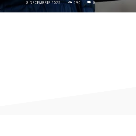
290
8 DECEMBRIE 2025
0
Acțiune