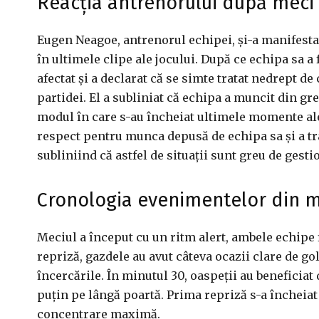
Reacția antrenorului după meci
Eugen Neagoe, antrenorul echipei, și-a manifesta
în ultimele clipe ale jocului. După ce echipa sa a 
afectat și a declarat că se simte tratat nedrept de 
partidei. El a subliniat că echipa a muncit din gre
modul în care s-au încheiat ultimele momente ale 
respect pentru munca depusă de echipa sa și a tr
subliniind că astfel de situații sunt greu de gest
Cronologia evenimentelor din m
Meciul a început cu un ritm alert, ambele echipe 
repriză, gazdele au avut câteva ocazii clare de gol
încercările. În minutul 30, oaspeții au beneficiat
puțin pe lângă poartă. Prima repriză s-a încheiat
concentrare maximă.