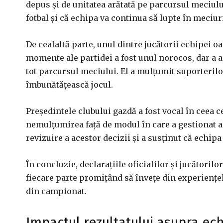
depus și de unitatea arătată pe parcursul meciului
fotbal și că echipa va continua să lupte în meciu
De cealaltă parte, unul dintre jucătorii echipei 
momente ale partidei a fost unul norocos, dar a ad
tot parcursul meciului. El a mulțumit suporterilor
îmbunătățească jocul.
Președintele clubului gazdă a fost vocal în ceea c
nemulțumirea față de modul în care a gestionat a
revizuire a acestor decizii și a susținut că echip
În concluzie, declarațiile oficialilor și jucătorilor
fiecare parte promițând să învețe din experiențe
din campionat.
Impactul rezultatului asupra ech