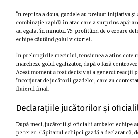
În repriza a doua, gazdele au preluat inițiativa ș
combinație rapidă în atac care a surprins apărar
au egalat în minutul 75, profitând de o eroare def
echipe căutând golul victoriei.
În prelungirile meciului, tensiunea a atins cote 
marcheze golul egalizator, după o fază controver
Acest moment a fost decisiv și a generat reacții put
înconjurat de jucătorii gazdelor, care au contest
fluierul final.
Declarațiile jucătorilor și oficiali
După meci, jucătorii și oficialii ambelor echipe au
pe teren. Căpitanul echipei gazdă a declarat că, d