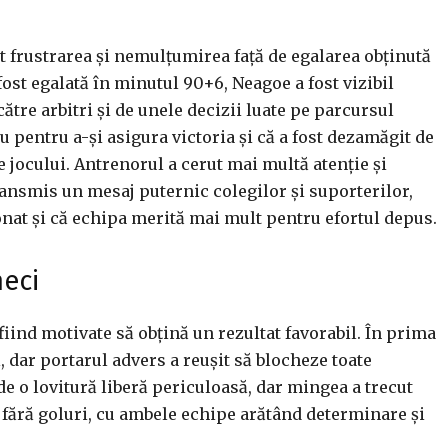
t frustrarea și nemulțumirea față de egalarea obținută
fost egalată în minutul 90+6, Neagoe a fost vizibil
către arbitri și de unele decizii luate pe parcursul
u pentru a-și asigura victoria și că a fost dezamăgit de
jocului. Antrenorul a cerut mai multă atenție și
ansmis un mesaj puternic colegilor și suporterilor,
ionat și că echipa merită mai mult pentru efortul depus.
eci
fiind motivate să obțină un rezultat favorabil. În prima
, dar portarul advers a reușit să blocheze toate
 de o lovitură liberă periculoasă, dar mingea a trecut
 fără goluri, cu ambele echipe arătând determinare și