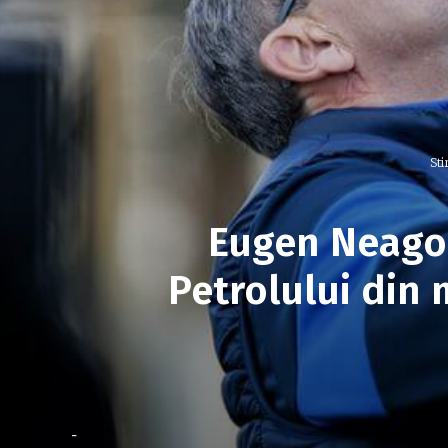
Sti
Eugen Neagoe
Petrolului din 
-