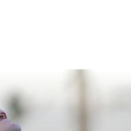
Home & Deco
Sanatate si Hobby
Stiri diverse
Tech