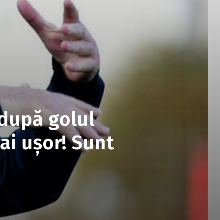
după golul
mai ușor! Sunt