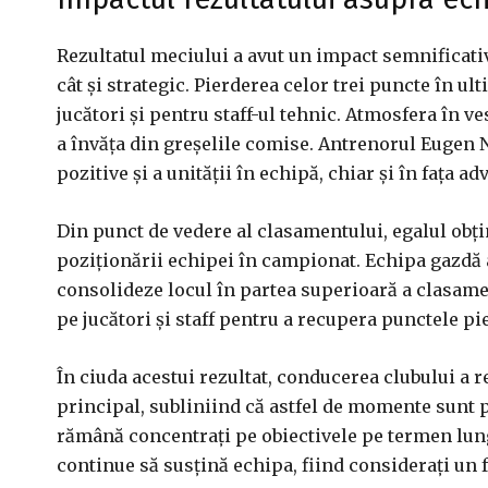
Rezultatul meciului a avut un impact semnificati
cât și strategic. Pierderea celor trei puncte în ul
jucători și pentru staff-ul tehnic. Atmosfera în v
a învăța din greșelile comise. Antrenorul Eugen 
pozitive și a unității în echipă, chiar și în fața adv
Din punct de vedere al clasamentului, egalul obțin
poziționării echipei în campionat. Echipa gazdă a
consolideze locul în partea superioară a clasame
pe jucători și staff pentru a recupera punctele pi
În ciuda acestui rezultat, conducerea clubului a r
principal, subliniind că astfel de momente sunt pa
rămână concentrați pe obiectivele pe termen lung.
continue să susțină echipa, fiind considerați un 