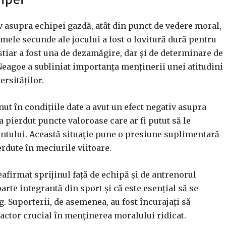
v asupra echipei gazdă, atât din punct de vedere moral,
timele secunde ale jocului a fost o lovitură dură pentru
estiar a fost una de dezamăgire, dar și de determinare de
Neagoe a subliniat importanța menținerii unei atitudini
ersităților.
ut în condițiile date a avut un efect negativ asupra
 pierdut puncte valoroase care ar fi putut să le
ntului. Această situație pune o presiune suplimentară
erdute în meciurile viitoare.
eafirmat sprijinul față de echipă și de antrenorul
rte integrantă din sport și că este esențial să se
 Suporterii, de asemenea, au fost încurajați să
factor crucial în menținerea moralului ridicat.