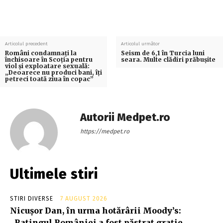
Articolul precedent
Articolul următor
Români condamnați la
Seism de 6,1 în Turcia luni
închisoare în Scoția pentru
seara. Multe clădiri prăbușite
viol și exploatare sexuală:
„Deoarece nu produci bani, îți
petreci toată ziua în copac”
Autorii Medpet.ro
https://medpet.ro
Ultimele stiri
STIRI DIVERSE
7 AUGUST 2026
Nicușor Dan, în urma hotărârii Moody’s:
„Ratingul României a fost păstrat grație