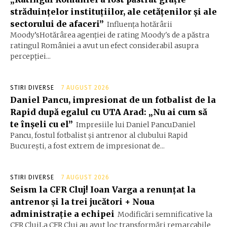
străduințelor instituțiilor, ale cetățenilor și ale
sectorului de afaceri”
Influența hotărârii
Moody’sHotărârea agenției de rating Moody's de a păstra
ratingul României a avut un efect considerabil asupra
percepției...
STIRI DIVERSE
7 AUGUST 2026
Daniel Pancu, impresionat de un fotbalist de la
Rapid după egalul cu UTA Arad: „Nu ai cum să
te înșeli cu el”
Impresiile lui Daniel PancuDaniel
Pancu, fostul fotbalist și antrenor al clubului Rapid
București, a fost extrem de impresionat de...
STIRI DIVERSE
7 AUGUST 2026
Seism la CFR Cluj! Ioan Varga a renunțat la
antrenor și la trei jucători + Noua
administrație a echipei
Modificări semnificative la
CFR ClujLa CFR Cluj au avut loc transformări remarcabile