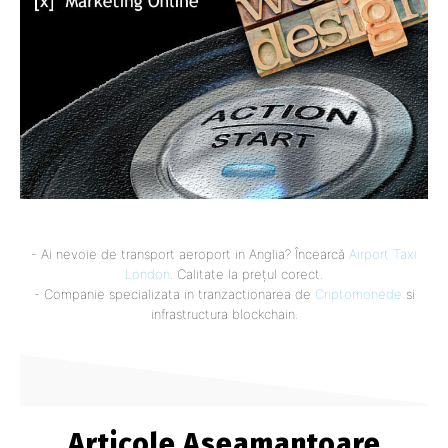
- Ai nevoie de transport aeroport in Anglia? Încearcă
Airport Taxi
London
. Calitate la prețul corect.
- Companie specializata in tranzactionarea de
Criptomonede
si
infrastructura blockchain.
Articole Aseamantoare