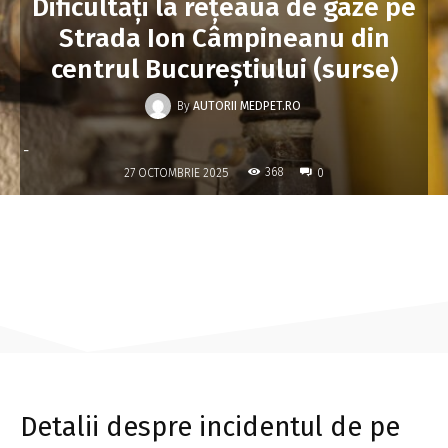
Dificultăți la rețeaua de gaze pe
Strada Ion Câmpineanu din
centrul Bucureștiului (surse)
By
AUTORII MEDPET.RO
-
368
27 OCTOMBRIE 2025
0
Detalii despre incidentul de pe