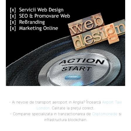
- Ai nevoie de transport aeroport in Anglia? Încearcă
Airport Taxi
London
. Calitate la prețul corect.
- Companie specializata in tranzactionarea de
Criptomonede
si
infrastructura blockchain.