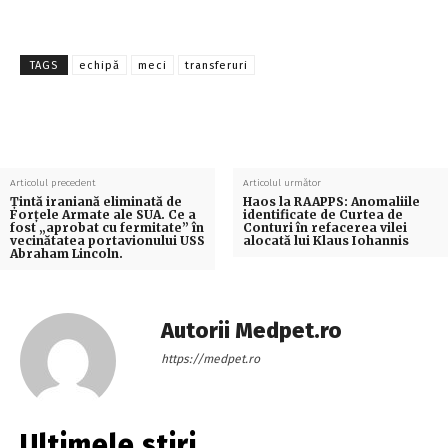
TAGS
echipă
meci
transferuri
Articolul precedent
Articolul următor
Țintă iraniană eliminată de
Haos la RAAPPS: Anomaliile
Forțele Armate ale SUA. Ce a
identificate de Curtea de
fost „aprobat cu fermitate” în
Conturi în refacerea vilei
vecinătatea portavionului USS
alocată lui Klaus Iohannis
Abraham Lincoln.
Autorii Medpet.ro
https://medpet.ro
Ultimele stiri