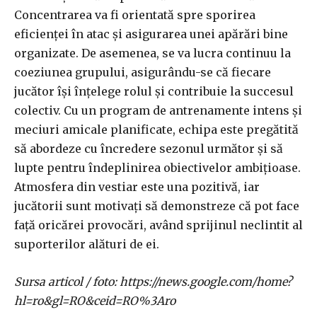
Concentrarea va fi orientată spre sporirea
eficienței în atac și asigurarea unei apărări bine
organizate. De asemenea, se va lucra continuu la
coeziunea grupului, asigurându-se că fiecare
jucător își înțelege rolul și contribuie la succesul
colectiv. Cu un program de antrenamente intens și
meciuri amicale planificate, echipa este pregătită
să abordeze cu încredere sezonul următor și să
lupte pentru îndeplinirea obiectivelor ambițioase.
Atmosfera din vestiar este una pozitivă, iar
jucătorii sunt motivați să demonstreze că pot face
față oricărei provocări, având sprijinul neclintit al
suporterilor alături de ei.
Sursa articol / foto: https://news.google.com/home?
hl=ro&gl=RO&ceid=RO%3Aro