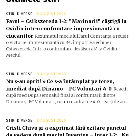
STIRI DIVERSE
8 AUGUST 2026
Farul – Csikszereda 3-2: ”Marinarii” câștigă la
Ovidiu într-o confruntare impresionantă cu
ciucanilor
Rezumatul meciuluiFarul Constanța a reușit
o victorie impresionantă cu 3-2 împotriva echipei
Csikszereda, într-o confruntare desfășurată la Ovidiu.
Meciul...
STIRI DIVERSE
8 AUGUST 2026
Nu s-au oprit! » Ce s-a întâmplat pe teren,
imediat după Dinamo – FC Voluntari 4-0
Reacții
după meciDupă semnalul final al confruntării dintre
Dinamo și FC Voluntari, cu un rezultat de 4-0, reacțiile au...
STIRI DIVERSE
8 AUGUST 2026
Cristi Chivu și-a exprimat fără ezitare punctul
de vedere după meciul Juventus – Inter 1-2: „Nu