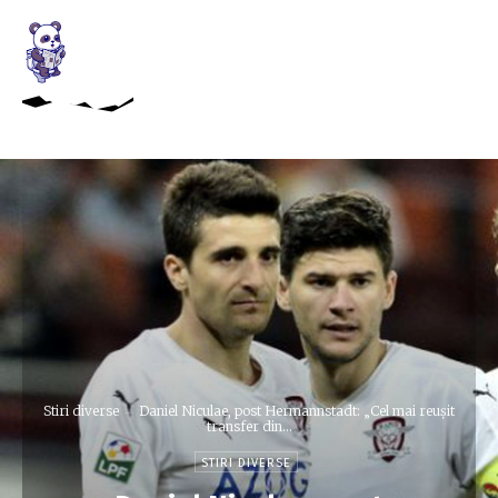
Stiri diverse
Daniel Niculae, post Hermannstadt: „Cel mai reușit
transfer din...
STIRI DIVERSE