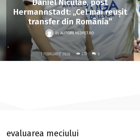
Daniel Niculae, post
Hermannstadt: „Cel mai reușit
transfer din România”
By
AUTORII MEDPET.RO
-
270
3 FEBRUARIE 2026
0
evaluarea meciului