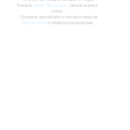
Încearcă
Airport Taxi London
. Calitate la prețul
corect.
- Companie specializata in tranzactionarea de
Criptomonede
si infrastructura blockchain.