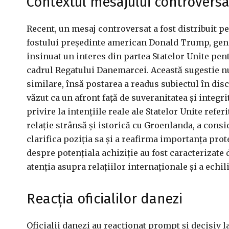
Contextul mesajului controversa
Recent, un mesaj controversat a fost distribuit pe 
fostului președinte american Donald Trump, gen
insinuat un interes din partea Statelor Unite pe
cadrul Regatului Danemarcei. Această sugestie nu e
similare, însă postarea a readus subiectul în discu
văzut ca un afront față de suveranitatea și integri
privire la intențiile reale ale Statelor Unite ref
relație strânsă și istorică cu Groenlanda, a cons
clarifica poziția sa și a reafirma importanța prote
despre potențiala achiziție au fost caracterizate d
atenția asupra relațiilor internaționale și a echil
Reacția oficialilor danezi
Oficialii danezi au reacționat prompt și decisiv l