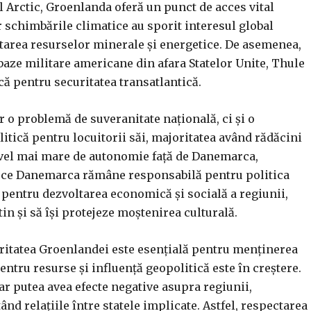
l Arctic, Groenlanda oferă un punct de acces vital
r schimbările climatice au sporit interesul global
atarea resurselor minerale și energetice. De asemenea,
aze militare americane din afara Statelor Unite, Thule
că pentru securitatea transatlantică.
r o problemă de suveranitate națională, ci și o
itică pentru locuitorii săi, majoritatea având rădăcini
 nivel mai mare de autonomie față de Danemarca,
mp ce Danemarca rămâne responsabilă pentru politica
 pentru dezvoltarea economică și socială a regiunii,
in și să își protejeze moștenirea culturală.
gritatea Groenlandei este esențială pentru menținerea
entru resurse și influență geopolitică este în creștere.
ar putea avea efecte negative asupra regiunii,
nd relațiile între statele implicate. Astfel, respectarea