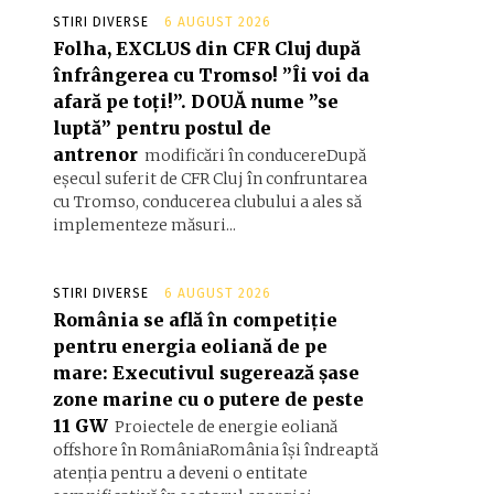
STIRI DIVERSE
6 AUGUST 2026
Folha, EXCLUS din CFR Cluj după
înfrângerea cu Tromso! ”Îi voi da
afară pe toți!”. DOUĂ nume ”se
luptă” pentru postul de
antrenor
modificări în conducereDupă
eșecul suferit de CFR Cluj în confruntarea
cu Tromso, conducerea clubului a ales să
implementeze măsuri...
STIRI DIVERSE
6 AUGUST 2026
România se află în competiție
pentru energia eoliană de pe
mare: Executivul sugerează șase
zone marine cu o putere de peste
11 GW
Proiectele de energie eoliană
offshore în RomâniaRomânia își îndreaptă
atenția pentru a deveni o entitate