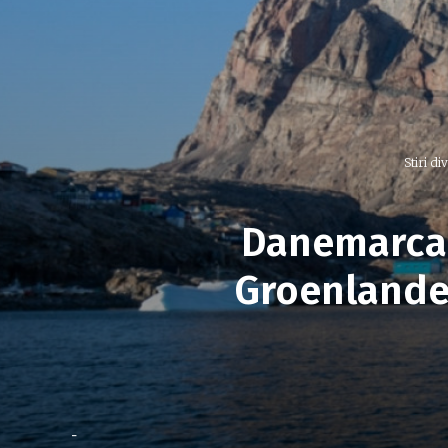
Stiri di
Danemarca c
Groenlandei
-