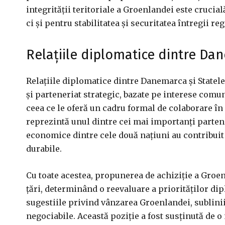
integrității teritoriale a Groenlandei este cruci
ci și pentru stabilitatea și securitatea întregii reg
Relațiile diplomatice dintre Da
Relațiile diplomatice dintre Danemarca și Statele
și parteneriat strategic, bazate pe interese comu
ceea ce le oferă un cadru formal de colaborare în 
reprezintă unul dintre cei mai importanți parten
economice dintre cele două națiuni au contribuit
durabile.
Cu toate acestea, propunerea de achiziție a Groe
țări, determinând o reevaluare a priorităților d
sugestiile privind vânzarea Groenlandei, sublinii
negociabile. Această poziție a fost susținută de o