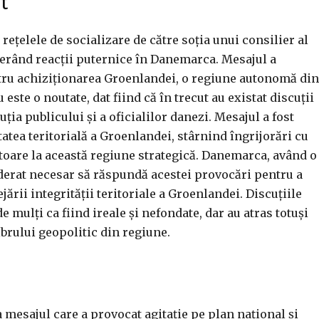
t
rețelele de socializare de către soția unui consilier al
erând reacții puternice în Danemarca. Mesajul a
ntru achiziționarea Groenlandei, o regiune autonomă din
ste o noutate, dat fiind că în trecut au existat discuții
ția publicului și a oficialilor danezi. Mesajul a fost
tatea teritorială a Groenlandei, stârnind îngrijorări cu
eritoare la această regiune strategică. Danemarca, având o
iderat necesar să răspundă acestei provocări pentru a
jării integrității teritoriale a Groenlandei. Discuțiile
e mulți ca fiind ireale și nefondate, dar au atras totuși
ibrului geopolitic din regiune.
a mesajul care a provocat agitație pe plan național și