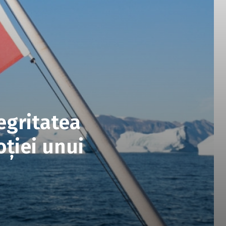
egritatea
oției unui