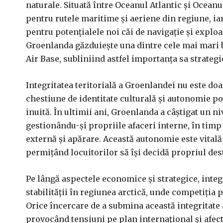
naturale. Situată între Oceanul Atlantic și Oceanu
pentru rutele maritime și aeriene din regiune, ia
pentru potențialele noi căi de navigație și explo
Groenlanda găzduiește una dintre cele mai mari b
Air Base, subliniind astfel importanța sa strategi
Integritatea teritorială a Groenlandei nu este doa
chestiune de identitate culturală și autonomie pol
inuită. În ultimii ani, Groenlanda a câștigat un
gestionându-și propriile afaceri interne, în ti
externă și apărare. Această autonomie este vitală
permițând locuitorilor să își decidă propriul dest
Pe lângă aspectele economice și strategice, inte
stabilității în regiunea arctică, unde competiția p
Orice încercare de a submina această integritate 
provocând tensiuni pe plan internațional și afectâ