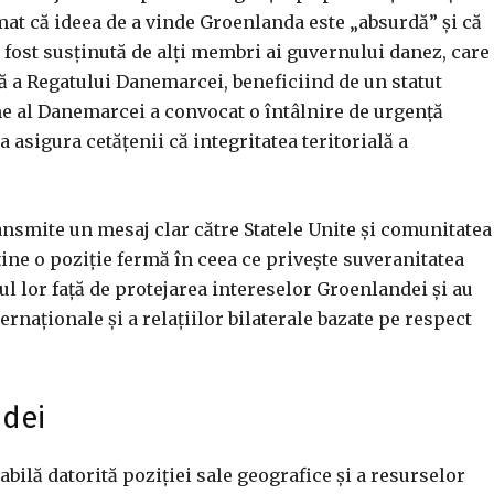
at că ideea de a vinde Groenlanda este „absurdă” și că
a fost susținută de alți membri ai guvernului danez, care
ă a Regatului Danemarcei, beneficiind de un statut
ne al Danemarcei a convocat o întâlnire de urgență
 asigura cetățenii că integritatea teritorială a
ransmite un mesaj clar către Statele Unite și comunitatea
ine o poziție fermă în ceea ce privește suveranitatea
ul lor față de protejarea intereselor Groenlandei și au
rnaționale și a relațiilor bilaterale bazate pe respect
ndei
ilă datorită poziției sale geografice și a resurselor