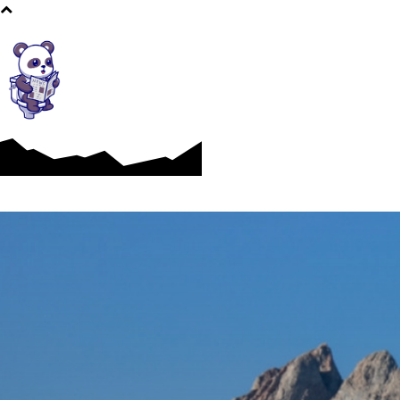
Afaceri si Industrii
Cultura si Entertainment