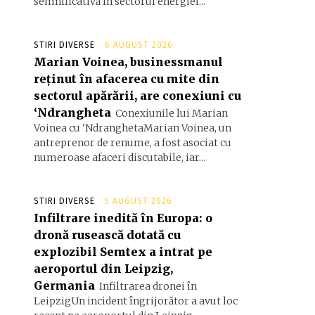
semnificativă în sectorul energiei...
STIRI DIVERSE
6 AUGUST 2026
Marian Voinea, businessmanul
reținut în afacerea cu mite din
sectorul apărării, are conexiuni cu
‘Ndrangheta
Conexiunile lui Marian
Voinea cu 'NdranghetaMarian Voinea, un
antreprenor de renume, a fost asociat cu
numeroase afaceri discutabile, iar...
STIRI DIVERSE
5 AUGUST 2026
Infiltrare inedită în Europa: o
dronă rusească dotată cu
explozibil Semtex a intrat pe
aeroportul din Leipzig,
Germania
Infiltrarea dronei în
LeipzigUn incident îngrijorător a avut loc