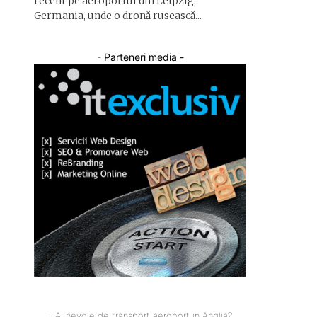
recent pe aeroportul din Leipzig,
Germania, unde o dronă rusească...
- Parteneri media -
- Ai nevoie de transport aeroport in Anglia?