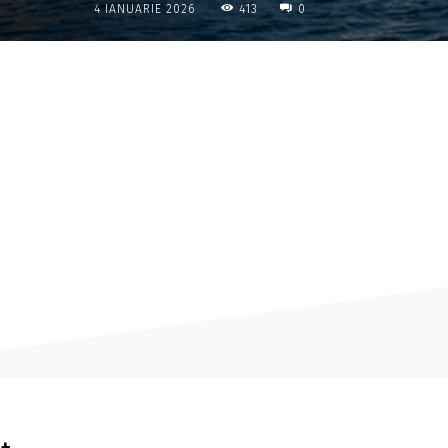
413
4 IANUARIE 2026
0
Acțiune