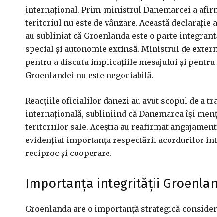
internațional. Prim-ministrul Danemarcei a afirm
teritoriul nu este de vânzare. Această declarație 
au subliniat că Groenlanda este o parte integrant
special și autonomie extinsă. Ministrul de exter
pentru a discuta implicațiile mesajului și pentru a
Groenlandei nu este negociabilă.
Reacțiile oficialilor danezi au avut scopul de a t
internațională, subliniind că Danemarca își menț
teritoriilor sale. Aceștia au reafirmat angajament
evidențiat importanța respectării acordurilor inte
reciproc și cooperare.
Importanța integrității Groenla
Groenlanda are o importanță strategică considerab