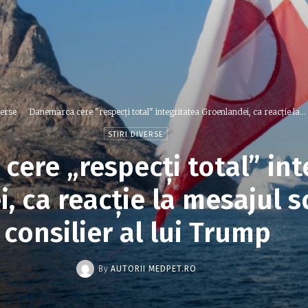
verse
Danemarca cere "respecți total" integritatea Groenlandei, ca reacție la...
STIRI DIVERSE
ere „respecți total” int
, ca reacție la mesajul s
consilier al lui Trump
By
AUTORII MEDPET.RO