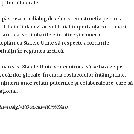
iilor bilaterale.
ă păstreze un dialog deschis și constructiv pentru a
te. Oficialii danezi au subliniat importanța continuării
a arctică, schimbările climatice și comerțul
eptări ca Statele Unite să respecte acordurile
lității în regiunea arctică.
marca și Statele Unite vor continua să se bazeze pe
vocărilor globale. În ciuda obstacolelor întâmpinate,
inerii unor relații puternice și colaboratoare, care să
ațional.
ome?hl=ro&gl=RO&ceid=RO%3Aro