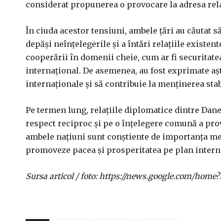
considerat propunerea o provocare la adresa relaț
În ciuda acestor tensiuni, ambele țări au căutat s
depăși neînțelegerile și a întări relațiile existen
cooperării în domenii cheie, cum ar fi securitate
internațional. De asemenea, au fost exprimate așt
internaționale și să contribuie la menținerea stabi
Pe termen lung, relațiile diplomatice dintre Dane
respect reciproc și pe o înțelegere comună a pro
ambele națiuni sunt conștiente de importanța menț
promoveze pacea și prosperitatea pe plan intern
Sursa articol / foto: https://news.google.com/h