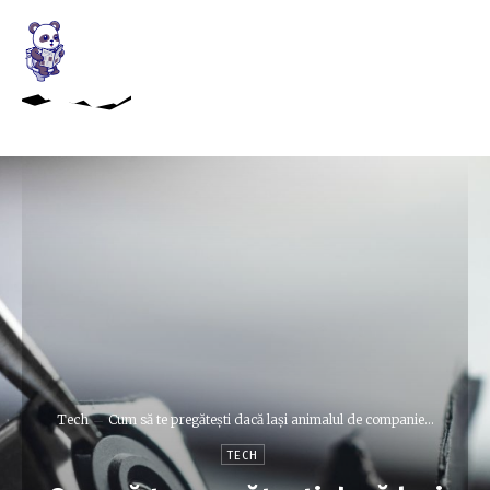
Tech
Cum să te pregătești dacă lași animalul de companie...
TECH