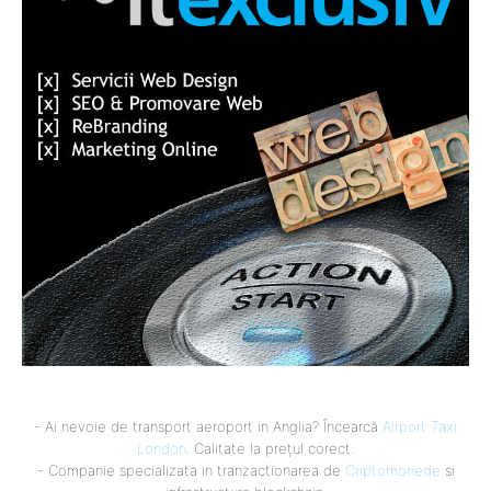
- Ai nevoie de transport aeroport in Anglia? Încearcă
Airport Taxi
London
. Calitate la prețul corect.
- Companie specializata in tranzactionarea de
Criptomonede
si