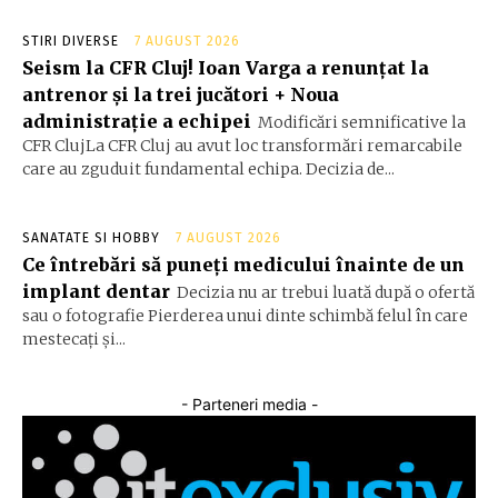
STIRI DIVERSE
7 AUGUST 2026
Seism la CFR Cluj! Ioan Varga a renunțat la
antrenor și la trei jucători + Noua
administrație a echipei
Modificări semnificative la
CFR ClujLa CFR Cluj au avut loc transformări remarcabile
care au zguduit fundamental echipa. Decizia de...
SANATATE SI HOBBY
7 AUGUST 2026
Ce întrebări să puneți medicului înainte de un
implant dentar
Decizia nu ar trebui luată după o ofertă
sau o fotografie Pierderea unui dinte schimbă felul în care
mestecați și...
- Parteneri media -