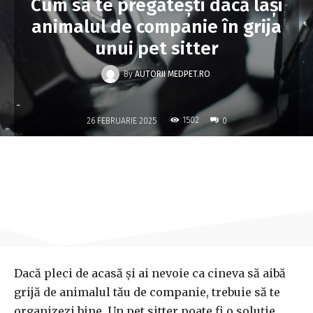
Cum să te pregătești dacă lași
animalul de companie în grija
unui pet sitter
By
AUTORII MEDPET.RO
-
1502
26 FEBRUARIE 2025
0
Dacă pleci de acasă și ai nevoie ca cineva să aibă
grijă de animalul tău de companie, trebuie să te
organizezi bine. Un pet sitter poate fi o soluție