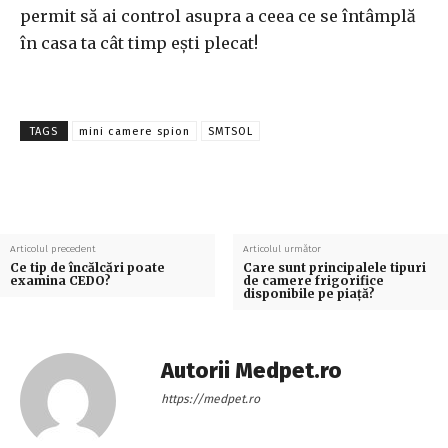
permit să ai control asupra a ceea ce se întâmplă
în casa ta cât timp ești plecat!
TAGS
mini camere spion
SMTSOL
Articolul precedent
Articolul următor
Ce tip de încălcări poate
Care sunt principalele tipuri
examina CEDO?
de camere frigorifice
disponibile pe piață?
Autorii Medpet.ro
https://medpet.ro