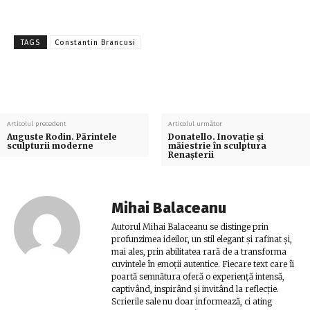
TAGS
Constantin Brancusi
Articolul precedent
Articolul următor
Auguste Rodin. Părintele
Donatello. Inovație și
sculpturii moderne
măiestrie în sculptura
Renașterii
Mihai Balaceanu
Autorul Mihai Balaceanu se distinge prin
profunzimea ideilor, un stil elegant și rafinat și,
mai ales, prin abilitatea rară de a transforma
cuvintele în emoții autentice. Fiecare text care îi
poartă semnătura oferă o experiență intensă,
captivând, inspirând și invitând la reflecție.
Scrierile sale nu doar informează, ci ating