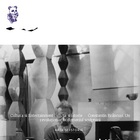
Cultura si Entertainment
Arta si istorie
Constantin Brâncuși. Un
revoluționar în domeniul sculpturii
ARTA SI ISTORIE