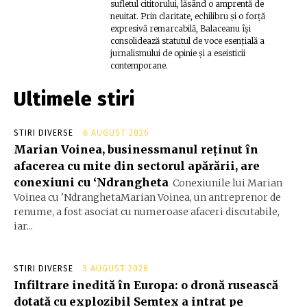
sufletul cititorului, lăsând o amprentă de
neuitat. Prin claritate, echilibru și o forță
expresivă remarcabilă, Balaceanu își
consolidează statutul de voce esențială a
jurnalismului de opinie și a eseisticii
contemporane.
Ultimele stiri
STIRI DIVERSE
6 AUGUST 2026
Marian Voinea, businessmanul reținut în
afacerea cu mite din sectorul apărării, are
conexiuni cu ‘Ndrangheta
Conexiunile lui Marian
Voinea cu 'NdranghetaMarian Voinea, un antreprenor de
renume, a fost asociat cu numeroase afaceri discutabile,
iar...
STIRI DIVERSE
5 AUGUST 2026
Infiltrare inedită în Europa: o dronă rusească
dotată cu explozibil Semtex a intrat pe