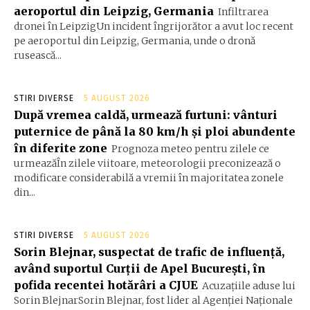
aeroportul din Leipzig, Germania
Infiltrarea
dronei în LeipzigUn incident îngrijorător a avut loc recent
pe aeroportul din Leipzig, Germania, unde o dronă
rusească...
STIRI DIVERSE
5 AUGUST 2026
După vremea caldă, urmează furtuni: vânturi
puternice de până la 80 km/h și ploi abundente
în diferite zone
Prognoza meteo pentru zilele ce
urmeazăÎn zilele viitoare, meteorologii preconizează o
modificare considerabilă a vremii în majoritatea zonele
din...
STIRI DIVERSE
5 AUGUST 2026
Sorin Blejnar, suspectat de trafic de influență,
având suportul Curții de Apel București, în
pofida recentei hotărâri a CJUE
Acuzațiile aduse lui
Sorin BlejnarSorin Blejnar, fost lider al Agenției Naționale