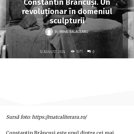
Constantin Brâncuși. Un
revoluționar în domeniul
sculpturii
By
MIHAI BALACEANU
-
1071
12 AUGUST 2024
0
Sursă foto: https://matcaliterara.ro/
Constantin Brâncuși este unul dintre cei mai