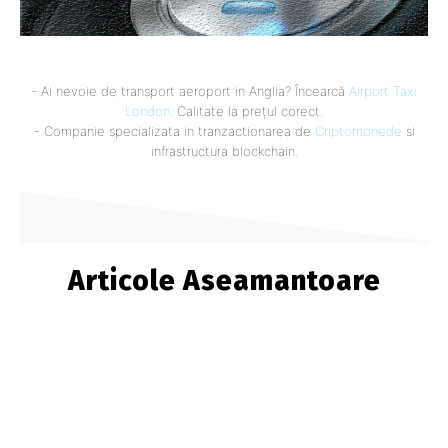
- Ai nevoie de transport aeroport in Anglia? Încearcă
Airport Taxi
London
. Calitate la prețul corect.
- Companie specializata in tranzactionarea de
Criptomonede
si
infrastructura blockchain.
Articole Aseamantoare