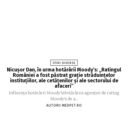
STIRI DIVERSE
Nicușor Dan, în urma hotărârii Moody’s: „Ratingul
României a fost păstrat grație străduințelor
instituțiilor, ale cetățenilor și ale sectorului de
afaceri”
Influența hotărârii Moody’sHotărârea agenției de rating
Moody's de a...
AUTORII MEDPET.RO