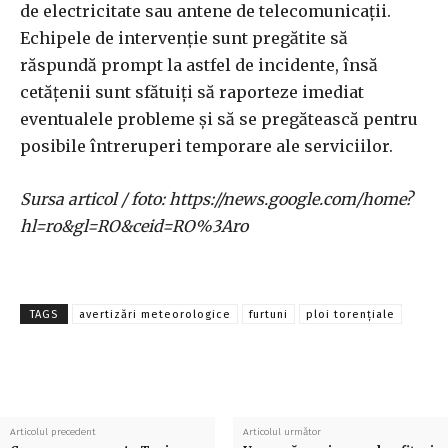
de electricitate sau antene de telecomunicații.
Echipele de intervenție sunt pregătite să
răspundă prompt la astfel de incidente, însă
cetățenii sunt sfătuiți să raporteze imediat
eventualele probleme și să se pregătească pentru
posibile întreruperi temporare ale serviciilor.
Sursa articol / foto: https://news.google.com/home?
hl=ro&gl=RO&ceid=RO%3Aro
TAGS
avertizări meteorologice
furtuni
ploi torențiale
Articolul precedent
Articolul următor