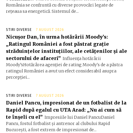
România se confruntă cu diverse provocări legate de
rețeaua sa energetică. Sistemul de...
STIRI DIVERSE
7 AUGUST 2026
Nicușor Dan, în urma hotărârii Moody’s:
„Ratingul României a fost păstrat grație
străduințelor instituțiilor, ale cetățenilor și ale
sectorului de afaceri”
Influența hotărârii
Moody’sHotărârea agenției de rating Moody's de a păstra
ratingul României a avut un efect considerabil asupra
percepției...
STIRI DIVERSE
7 AUGUST 2026
Daniel Pancu, impresionat de un fotbalist de la
Rapid după egalul cu UTA Arad: „Nu ai cum să
te înșeli cu el”
Impresiile lui Daniel PancuDaniel
Pancu, fostul fotbalist și antrenor al clubului Rapid
București, a fost extrem de impresionat de...