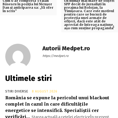
Cum s-ar comporta Traian
Un număr mai mare de ofițeri
Băsescu în poziția lui Nicușor
SPP decât de jurnaliști în
Dan și anticiparea sa: „Vă ofer
preajma lui Bolojan, la
în scris”
Timișoara. Care este motivul
pentru care se bucură de
protecția unei armate de
ofițeri, dacă este atât de
apreciat de întreaga națiune,
așa cum susține propaganda?
Autorii Medpet.ro
https://medpet.ro
Ultimele stiri
STIRI DIVERSE
8 AUGUST 2026
România se expune la pericolul unui blackout
complet în cazul în care dificultățile
energetice se intensifică. Specialiștii cer
verificări…
Starea actuală a rețelei electriceÎn prezent,