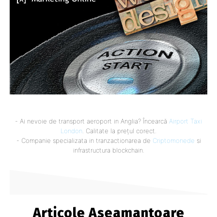
- Ai nevoie de transport aeroport in Anglia? Încearcă
Airport Taxi
London
. Calitate la prețul corect.
- Companie specializata in tranzactionarea de
Criptomonede
si
infrastructura blockchain.
Articole Aseamantoare