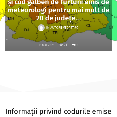
și cod galben de furtuni emis de
meteorologi pentru mai mult de
20 de județe…
By
AUTORII MEDPET.RO
-
211
16 MAI 2026
0
Informații privind codurile emise