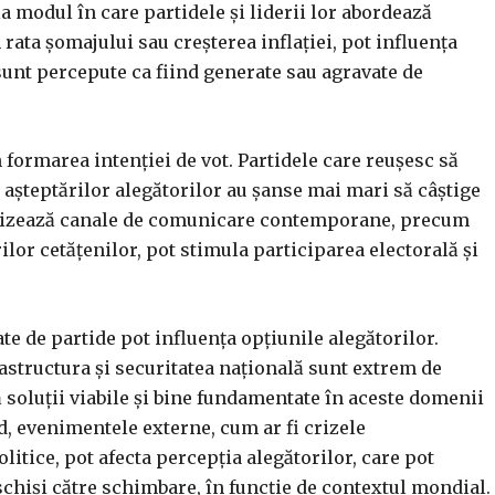
 la modul în care partidele și liderii lor abordează
 rata șomajului sau creșterea inflației, pot influența
 sunt percepute ca fiind generate sau agravate de
n formarea intenției de vot. Partidele care reușesc să
 așteptărilor alegătorilor au șanse mai mari să câștige
tilizează canale de comunicare contemporane, precum
ilor cetățenilor, pot stimula participarea electorală și
e de partide pot influența opțiunile alegătorilor.
astructura și securitatea națională sunt extrem de
ă soluții viabile și bine fundamentate în aceste domenii
nd, evenimentele externe, cum ar fi crizele
litice, pot afecta percepția alegătorilor, care pot
chiși către schimbare, în funcție de contextul mondial.