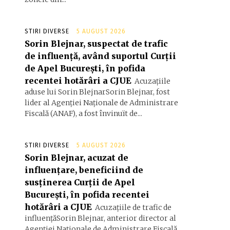
STIRI DIVERSE
5 AUGUST 2026
Sorin Blejnar, suspectat de trafic
de influență, având suportul Curții
de Apel București, în pofida
recentei hotărâri a CJUE
Acuzațiile
aduse lui Sorin BlejnarSorin Blejnar, fost
lider al Agenției Naționale de Administrare
Fiscală (ANAF), a fost învinuït de...
STIRI DIVERSE
5 AUGUST 2026
Sorin Blejnar, acuzat de
influențare, beneficiind de
susținerea Curții de Apel
București, în pofida recentei
hotărâri a CJUE
Acuzațiile de trafic de
influențăSorin Blejnar, anterior director al
Agenției Naționale de Administrare Fiscală