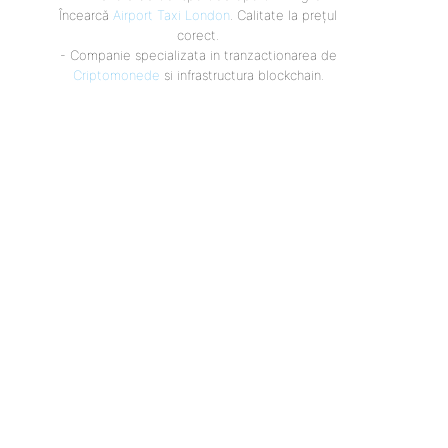
Încearcă
Airport Taxi London
. Calitate la prețul
corect.
- Companie specializata in tranzactionarea de
Criptomonede
si infrastructura blockchain.