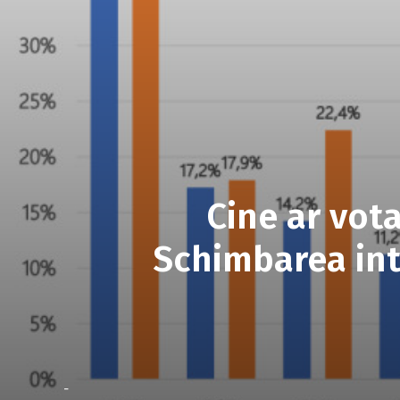
Cine ar vot
Schimbarea int
-