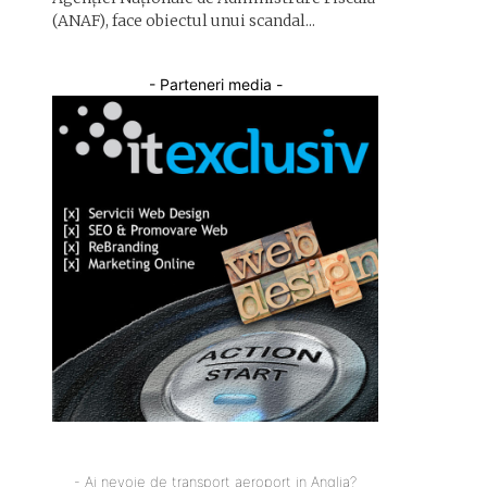
(ANAF), face obiectul unui scandal...
- Parteneri media -
- Ai nevoie de transport aeroport in Anglia?