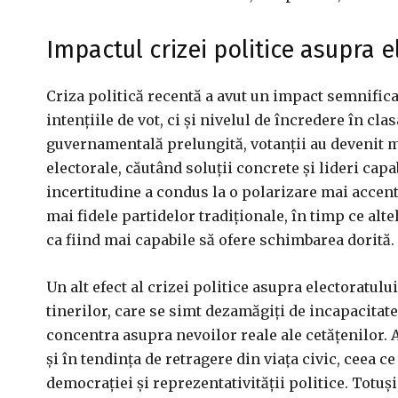
Impactul crizei politice asupra e
Criza politică recentă a avut un impact semnific
intențiile de vot, ci și nivelul de încredere în cla
guvernamentală prelungită, votanții au devenit m
electorale, căutând soluții concrete și lideri capa
incertitudine a condus la o polarizare mai accen
mai fidele partidelor tradiționale, în timp ce alt
ca fiind mai capabile să ofere schimbarea dorită.
Un alt efect al crizei politice asupra electoratului
tinerilor, care se simt dezamăgiți de incapacitatea
concentra asupra nevoilor reale ale cetățenilor. A
și în tendința de retragere din viața civic, ceea 
democrației și reprezentativității politice. Totuș