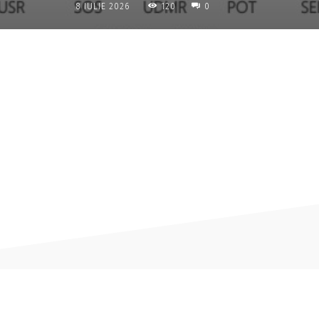
120
8 IULIE 2026
0
Acțiune