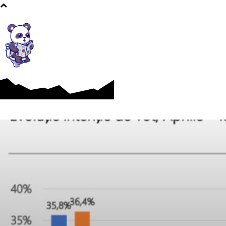
Afaceri si Industrii
Cultura si Entertainment