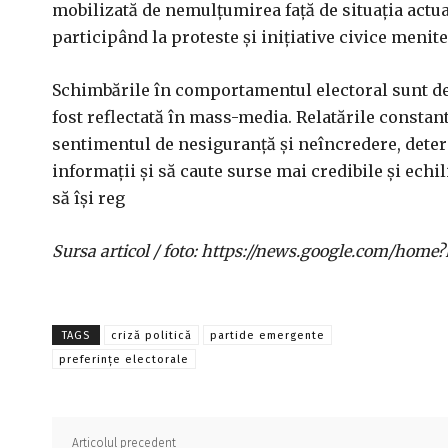
mobilizată de nemulțumirea față de situația actual
participând la proteste și inițiative civice meni
Schimbările în comportamentul electoral sunt de 
fost reflectată în mass-media. Relatările constant
sentimentul de nesiguranță și neîncredere, deter
informații și să caute surse mai credibile și echil
să își reg
Sursa articol / foto: https://news.google.com/h
TAGS
criză politică
partide emergente
preferințe electorale
Articolul precedent