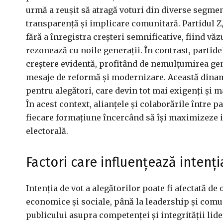
urmă a reușit să atragă voturi din diverse segmen
transparență și implicare comunitară. Partidul Z,
fără a înregistra creșteri semnificative, fiind vă
rezonează cu noile generații. În contrast, parti
creștere evidentă, profitând de nemulțumirea gen
mesaje de reformă și modernizare. Această dinami
pentru alegători, care devin tot mai exigenți și ma
În acest context, alianțele și colaborările între pa
fiecare formațiune încercând să își maximizeze in
electorală.
Factori care influențează intenți
Intenția de vot a alegătorilor poate fi afectată de 
economice și sociale, până la leadership și comu
publicului asupra competenței și integrității lide