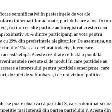
care semnificativă în preferințele de vot ale
onform informațiilor adunate, partidul care a fost în top
vot, în timp ce alte partide au înregistrat creșteri sau
ă aproximativ 30% dintre participanți ar vota pentru
iția cu 25% din preferințele alegătorilor. De asemenea, un
ximativ 15%, s-au declarat indeciși, lucru care
n această etapă. Aceste rezultate reflectă o posibilă
e evenimentele recente și de modul în care partidele au
 creștere a interesului pentru partidele emergente, care
ori, dornici de schimbare și de noi viziuni politice.
le, se poate observa că partidul X, care a dominat scena
mpetiție mai intensă din partea partidului Y. Acesta din