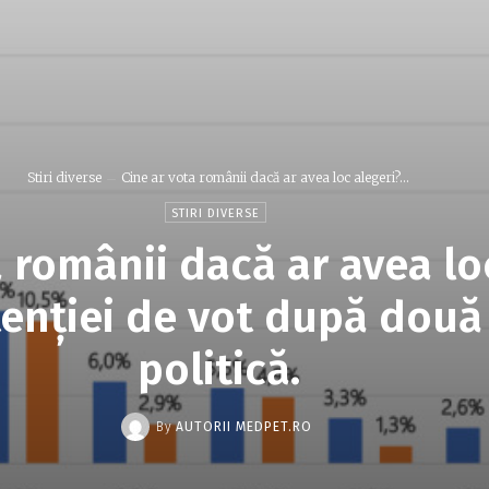
Stiri diverse
Cine ar vota românii dacă ar avea loc alegeri?...
STIRI DIVERSE
a românii dacă ar avea lo
enției de vot după două 
politică.
By
AUTORII MEDPET.RO