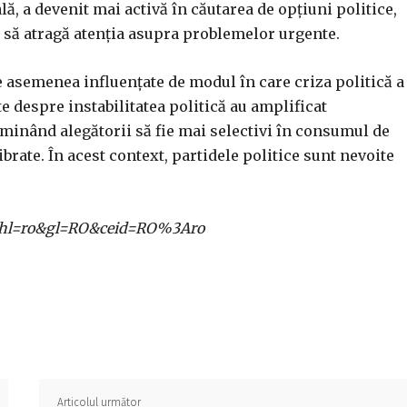
ă, a devenit mai activă în căutarea de opțiuni politice,
te să atragă atenția asupra problemelor urgente.
asemenea influențate de modul în care criza politică a
e despre instabilitatea politică au amplificat
minând alegătorii să fie mai selectivi în consumul de
ibrate. În acest context, partidele politice sunt nevoite
ome?hl=ro&gl=RO&ceid=RO%3Aro
Acțiune
Articolul următor