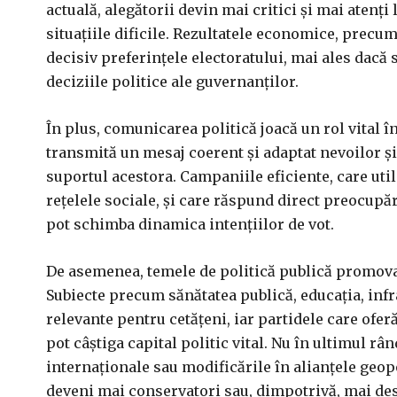
actuală, alegătorii devin mai critici și mai atenți
situațiile dificile. Rezultatele economice, precum
decisiv preferințele electoratului, mai ales dacă
deciziile politice ale guvernanților.
În plus, comunicarea politică joacă un rol vital î
transmită un mesaj coerent și adaptat nevoilor și
suportul acestora. Campaniile eficiente, care u
rețelele sociale, și care răspund direct preocupăr
pot schimba dinamica intențiilor de vot.
De asemenea, temele de politică publică promovat
Subiecte precum sănătatea publică, educația, infr
relevante pentru cetățeni, iar partidele care ofer
pot câștiga capital politic vital. Nu în ultimul râ
internaționale sau modificările în alianțele geopo
deveni mai conservatori sau, dimpotrivă, mai des