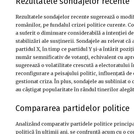
Rezultatele sondajelor recente
Rezultatele sondajelor recente sugerează o modifi
românilor, pe fundalul crizei politice curente. C
a suferit o diminuare considerabilă a intenției de 
stabilizări ale susținerii. Sondajele au relevat c
partidul X, în timp ce partidul Y și-a întărit poz
număr semnificativ de votanți, echivalent cu apro
sugerează o volatilitate crescută a electoratului î
reconfigurare a peisajului politic, influențată d
gestionat criza. În plus, sondajele au subliniat o
au câștigat popularitate în rândul tinerilor alegăt
Compararea partidelor politice
Analizând comparativ partidele politice principa
politică în ultimii ani, se confruntă acum cu o co