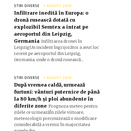
STIRI DIVERSE
5 AUGUST 2026
Infiltrare inedită în Europa: o
dronă rusească dotată cu
explozibil Semtex a intrat pe
aeroportul din Leipzig,
Germania
Infiltrarea dronei în
LeipzigUn incident îngrijorător a avut loc
recent pe aeroportul din Leipzig,
Germania, unde o dronă rusească...
STIRI DIVERSE
5 AUGUST 2026
După vremea caldă, urmează
furtuni: vânturi puternice de până
la 80 km/h și ploi abundente în
diferite zone
Prognoza meteo pentru
zilele ce urmeazăÎn zilele viitoare,
meteorologii preconizează o modificare
considerabilă a vremii în majoritatea
zonele din...