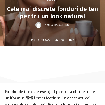
Cele mai discrete fonduri de ten
pentru un look natural
By
MIHAI BALACEANU
-
1006
12 AUGUST 2024
0
Fondul de ten este esențial pentru a obține un ten
uniform și fără imperfecțiuni. În acest articol,
vom explora cele mai discrete fonduri de ten care