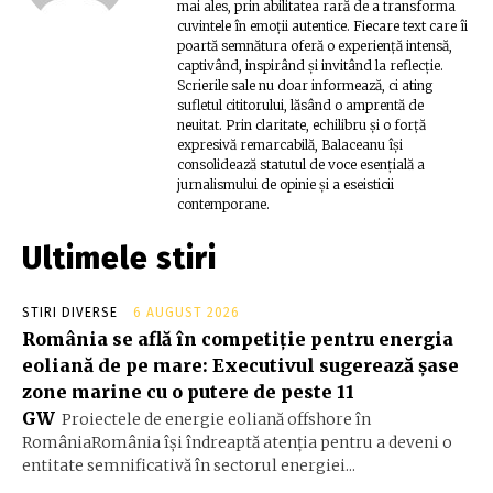
mai ales, prin abilitatea rară de a transforma
cuvintele în emoții autentice. Fiecare text care îi
poartă semnătura oferă o experiență intensă,
captivând, inspirând și invitând la reflecție.
Scrierile sale nu doar informează, ci ating
sufletul cititorului, lăsând o amprentă de
neuitat. Prin claritate, echilibru și o forță
expresivă remarcabilă, Balaceanu își
consolidează statutul de voce esențială a
jurnalismului de opinie și a eseisticii
contemporane.
Ultimele stiri
STIRI DIVERSE
6 AUGUST 2026
România se află în competiție pentru energia
eoliană de pe mare: Executivul sugerează șase
zone marine cu o putere de peste 11
GW
Proiectele de energie eoliană offshore în
RomâniaRomânia își îndreaptă atenția pentru a deveni o
entitate semnificativă în sectorul energiei...