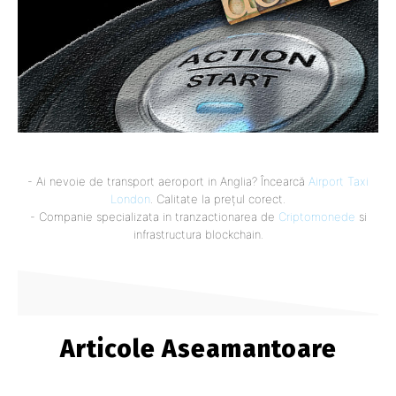
- Ai nevoie de transport aeroport in Anglia? Încearcă
Airport Taxi
London
. Calitate la prețul corect.
- Companie specializata in tranzactionarea de
Criptomonede
si
infrastructura blockchain.
Articole Aseamantoare