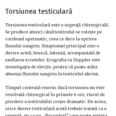
Torsiunea testiculară
Torsiunea testiculară este o urgență chirurgicală.
Se produce atunci când testiculul se rotește pe
cordonul spermatic, ceea ce duce la oprirea
fluxului sangvin. Simptomul principal este o
durere acută, bruscă, intensă, acompaniată de
umflarea scrotului. Ecografia cu Doppler este
investigația de elecție, pentru că poate arăta
absența fluxului sangvin în testiculul afectat.
Timpul contează enorm: dacă torsiunea nu este
rezolvată chirurgical în primele 6 ore, riscul de
pierdere a testiculului crește dramatic. De aceea,
orice durere testiculară acută trebuie tratată ca o
urgență, nu ca un „disconfort” care poate aștepta