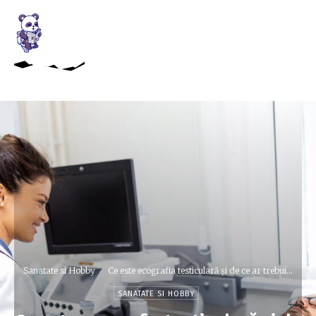
Sanatate si Hobby
Ce este ecografia testiculară și de ce ar trebui...
SANATATE SI HOBBY