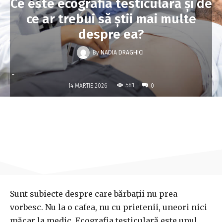
Ce este ecografia testiculară și de
ce ar trebui să știi mai multe
despre ea?
By
NADIA DRAGHICI
-
581
14 MARTIE 2026
0
Sunt subiecte despre care bărbații nu prea
vorbesc. Nu la o cafea, nu cu prietenii, uneori nici
măcar la medic. Ecografia testiculară este unul