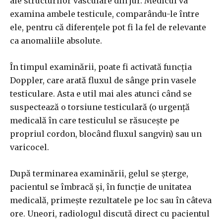
ale structurilor vasculare din jur. Medicul va
examina ambele testicule, comparându-le între
ele, pentru că diferențele pot fi la fel de relevante
ca anomaliile absolute.
În timpul examinării, poate fi activată funcția
Doppler, care arată fluxul de sânge prin vasele
testiculare. Asta e util mai ales atunci când se
suspectează o torsiune testiculară (o urgență
medicală în care testiculul se răsucește pe
propriul cordon, blocând fluxul sangvin) sau un
varicocel.
După terminarea examinării, gelul se șterge,
pacientul se îmbracă și, în funcție de unitatea
medicală, primește rezultatele pe loc sau în câteva
ore. Uneori, radiologul discută direct cu pacientul