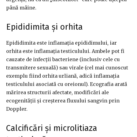
până mâine.
Epididimita și orhita
Epididimita este inflamația epididimului, iar
orhita este inflamația testiculului. Ambele pot fi
cauzate de infecții bacteriene (inclusiv cele cu
transmitere sexuală) sau virale (cel mai cunoscut
exemplu fiind orhita urliană, adică inflamația
testiculului asociată cu oreionul). Ecografia arată
mărirea structurii afectate, modificări ale
ecogenității și creșterea fluxului sangvin prin
Doppler.
Calcificări și microlitiaza