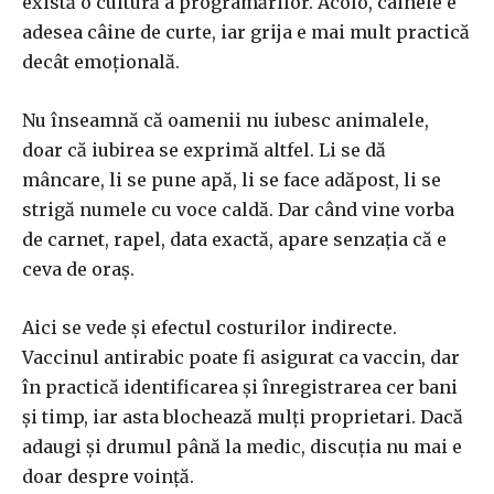
există o cultură a programărilor. Acolo, câinele e
adesea câine de curte, iar grija e mai mult practică
decât emoțională.
Nu înseamnă că oamenii nu iubesc animalele,
doar că iubirea se exprimă altfel. Li se dă
mâncare, li se pune apă, li se face adăpost, li se
strigă numele cu voce caldă. Dar când vine vorba
de carnet, rapel, data exactă, apare senzația că e
ceva de oraș.
Aici se vede și efectul costurilor indirecte.
Vaccinul antirabic poate fi asigurat ca vaccin, dar
în practică identificarea și înregistrarea cer bani
și timp, iar asta blochează mulți proprietari. Dacă
adaugi și drumul până la medic, discuția nu mai e
doar despre voință.