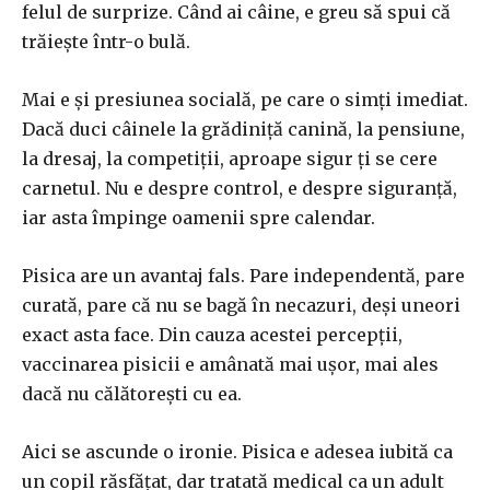
felul de surprize. Când ai câine, e greu să spui că
trăiește într-o bulă.
Mai e și presiunea socială, pe care o simți imediat.
Dacă duci câinele la grădiniță canină, la pensiune,
la dresaj, la competiții, aproape sigur ți se cere
carnetul. Nu e despre control, e despre siguranță,
iar asta împinge oamenii spre calendar.
Pisica are un avantaj fals. Pare independentă, pare
curată, pare că nu se bagă în necazuri, deși uneori
exact asta face. Din cauza acestei percepții,
vaccinarea pisicii e amânată mai ușor, mai ales
dacă nu călătorești cu ea.
Aici se ascunde o ironie. Pisica e adesea iubită ca
un copil răsfățat, dar tratată medical ca un adult