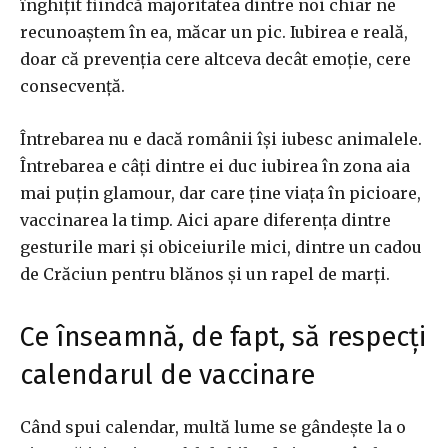
înghițit fiindcă majoritatea dintre noi chiar ne
recunoaștem în ea, măcar un pic. Iubirea e reală,
doar că prevenția cere altceva decât emoție, cere
consecvență.
Întrebarea nu e dacă românii își iubesc animalele.
Întrebarea e câți dintre ei duc iubirea în zona aia
mai puțin glamour, dar care ține viața în picioare,
vaccinarea la timp. Aici apare diferența dintre
gesturile mari și obiceiurile mici, dintre un cadou
de Crăciun pentru blănos și un rapel de marți.
Ce înseamnă, de fapt, să respecți
calendarul de vaccinare
Când spui calendar, multă lume se gândește la o