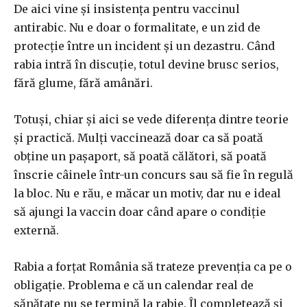
De aici vine și insistența pentru vaccinul
antirabic. Nu e doar o formalitate, e un zid de
protecție între un incident și un dezastru. Când
rabia intră în discuție, totul devine brusc serios,
fără glume, fără amânări.
Totuși, chiar și aici se vede diferența dintre teorie
și practică. Mulți vaccinează doar ca să poată
obține un pașaport, să poată călători, să poată
înscrie câinele într-un concurs sau să fie în regulă
la bloc. Nu e rău, e măcar un motiv, dar nu e ideal
să ajungi la vaccin doar când apare o condiție
externă.
Rabia a forțat România să trateze prevenția ca pe o
obligație. Problema e că un calendar real de
sănătate nu se termină la rabie. Îl completează și