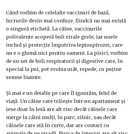
Când vorbim de celelalte vaccinuri de bază,
lucrurile devin mai confuze, fiindcă nu mai există
o singură etichetă. La câine, vaccinurile
polivalente acoperă boli virale grele, iar unele
includ și protecție împotriva leptospirozei, care
nu e o glumă nici pentru oameni. La pisici, vorbim
de un set de boli respiratorii și digestive care, în
special la pui, pot evolua urât, repede, cu puține
semne înainte.
Și mai e un detaliu pe care îl ignorăm, felul de
viață. Un câine care trăiește într-un apartament și
iese doar în lesă are alt risc decât câinele care
merge la câini mulți, în parc, zilnic, sau decât
câinele care stă în curte, dar are contact cu
animale de pe stradă. Pisica de interior are alt risc