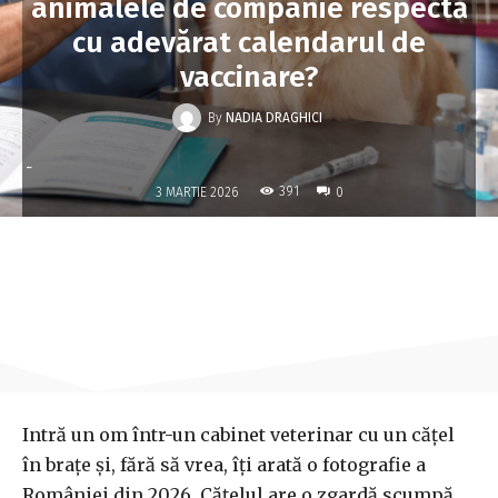
animalele de companie respectă
cu adevărat calendarul de
vaccinare?
By
NADIA DRAGHICI
-
391
3 MARTIE 2026
0
Intră un om într-un cabinet veterinar cu un cățel
în brațe și, fără să vrea, îți arată o fotografie a
României din 2026. Cățelul are o zgardă scumpă,