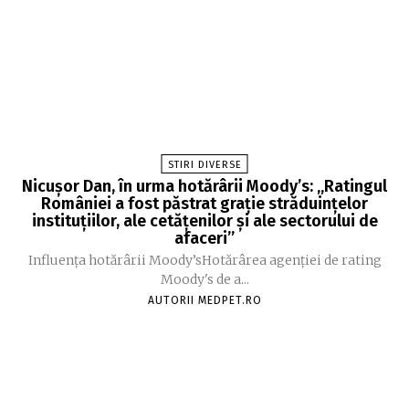
STIRI DIVERSE
Nicușor Dan, în urma hotărârii Moody’s: „Ratingul
României a fost păstrat grație străduințelor
instituțiilor, ale cetățenilor și ale sectorului de
afaceri”
Influența hotărârii Moody’sHotărârea agenției de rating
Moody's de a...
AUTORII MEDPET.RO