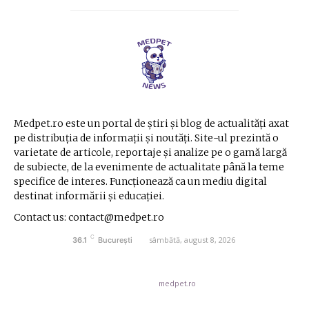
Medpet.ro este un portal de știri și blog de actualități axat
pe distribuția de informații și noutăți. Site-ul prezintă o
varietate de articole, reportaje și analize pe o gamă largă
de subiecte, de la evenimente de actualitate până la teme
specifice de interes. Funcționează ca un mediu digital
destinat informării și educației.
Contact us: contact@medpet.ro
C
sâmbătă, august 8, 2026
36.1
București
© Acest site este creat si administrat de
medpet.ro
. Toate drepturile rezervate.
Contact medpet.ro
Politica de cookies (GDPR)