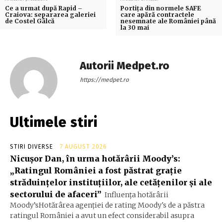
Ce a urmat după Rapid –
Portița din normele SAFE
Craiova: separarea galeriei
care apără contractele
de Costel Gâlcă
nesemnate ale României până
la 30 mai
Autorii Medpet.ro
https://medpet.ro
Ultimele stiri
STIRI DIVERSE
7 AUGUST 2026
Nicușor Dan, în urma hotărârii Moody’s:
„Ratingul României a fost păstrat grație
străduințelor instituțiilor, ale cetățenilor și ale
sectorului de afaceri”
Influența hotărârii
Moody’sHotărârea agenției de rating Moody's de a păstra
ratingul României a avut un efect considerabil asupra