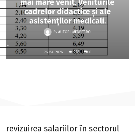
mai mare venit. Veniturile
cadrelor didactice și ale
asistenților medicali.
By
AUTORII MEDPET.RO
-
218
26 MAI 2026
0
revizuirea salariilor în sectorul