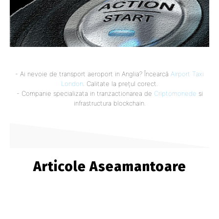
- Ai nevoie de transport aeroport in Anglia? Încearcă
Airport Taxi
London
. Calitate la prețul corect.
- Companie specializata in tranzactionarea de
Criptomonede
si
infrastructura blockchain.
Articole Aseamantoare