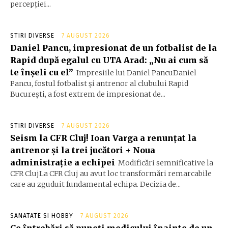
percepției...
STIRI DIVERSE
7 AUGUST 2026
Daniel Pancu, impresionat de un fotbalist de la
Rapid după egalul cu UTA Arad: „Nu ai cum să
te înșeli cu el”
Impresiile lui Daniel PancuDaniel
Pancu, fostul fotbalist și antrenor al clubului Rapid
București, a fost extrem de impresionat de...
STIRI DIVERSE
7 AUGUST 2026
Seism la CFR Cluj! Ioan Varga a renunțat la
antrenor și la trei jucători + Noua
administrație a echipei
Modificări semnificative la
CFR ClujLa CFR Cluj au avut loc transformări remarcabile
care au zguduit fundamental echipa. Decizia de...
SANATATE SI HOBBY
7 AUGUST 2026