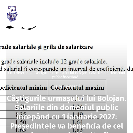
Stiri diverse
Câștigurile urmașului lui Bolojan. Salariile din domeniul
public începând...
STIRI DIVERSE
Câștigurile urmașului lui Bolojan.
Salariile din domeniul public
începând cu 1 ianuarie 2027:
Președintele va beneficia de cel