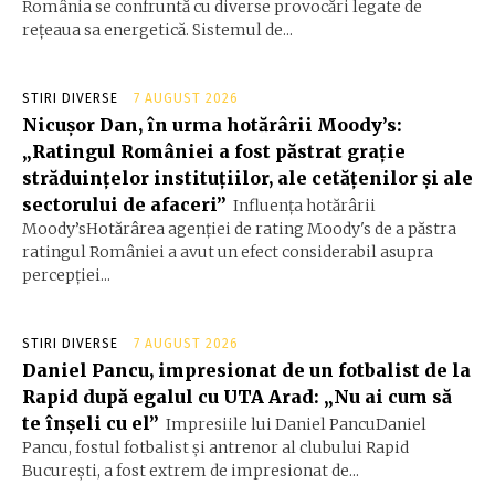
România se confruntă cu diverse provocări legate de
rețeaua sa energetică. Sistemul de...
STIRI DIVERSE
7 AUGUST 2026
Nicușor Dan, în urma hotărârii Moody’s:
„Ratingul României a fost păstrat grație
străduințelor instituțiilor, ale cetățenilor și ale
sectorului de afaceri”
Influența hotărârii
Moody’sHotărârea agenției de rating Moody's de a păstra
ratingul României a avut un efect considerabil asupra
percepției...
STIRI DIVERSE
7 AUGUST 2026
Daniel Pancu, impresionat de un fotbalist de la
Rapid după egalul cu UTA Arad: „Nu ai cum să
te înșeli cu el”
Impresiile lui Daniel PancuDaniel
Pancu, fostul fotbalist și antrenor al clubului Rapid
București, a fost extrem de impresionat de...