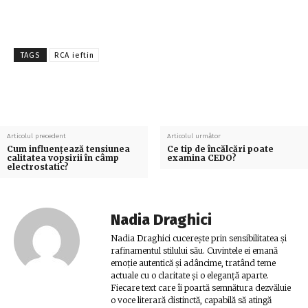
TAGS
RCA ieftin
Articolul precedent
Articolul următor
Cum influențează tensiunea
Ce tip de încălcări poate
calitatea vopsirii în câmp
examina CEDO?
electrostatic?
Nadia Draghici
Nadia Draghici cucerește prin sensibilitatea și
rafinamentul stilului său. Cuvintele ei emană
emoție autentică și adâncime, tratând teme
actuale cu o claritate și o eleganță aparte.
Fiecare text care îi poartă semnătura dezvăluie
o voce literară distinctă, capabilă să atingă