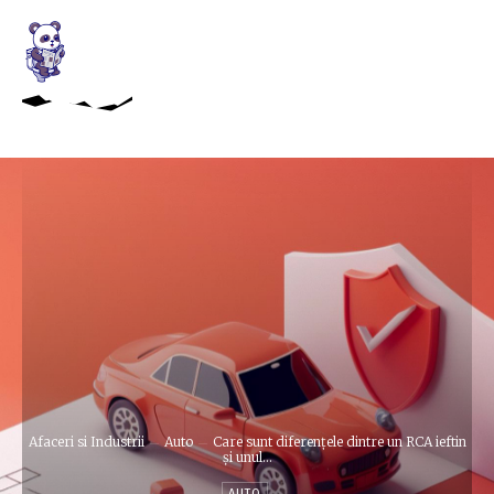
Afaceri si Industrii
Auto
Care sunt diferențele dintre un RCA ieftin
și unul...
AUTO