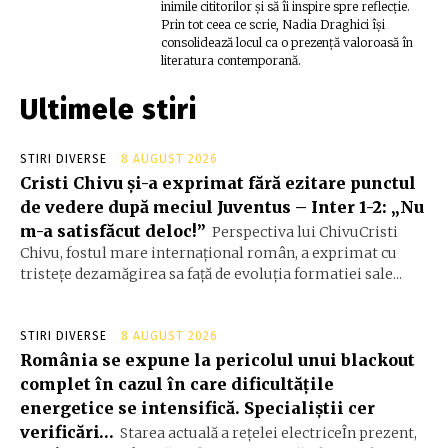
inimile cititorilor și să îi inspire spre reflecție.
Prin tot ceea ce scrie, Nadia Draghici își
consolidează locul ca o prezență valoroasă în
literatura contemporană.
Ultimele stiri
STIRI DIVERSE
8 AUGUST 2026
Cristi Chivu și-a exprimat fără ezitare punctul
de vedere după meciul Juventus – Inter 1-2: „Nu
m-a satisfăcut deloc!”
Perspectiva lui ChivuCristi
Chivu, fostul mare internațional român, a exprimat cu
tristețe dezamăgirea sa față de evoluția formatiei sale...
STIRI DIVERSE
8 AUGUST 2026
România se expune la pericolul unui blackout
complet în cazul în care dificultățile
energetice se intensifică. Specialiștii cer
verificări…
Starea actuală a rețelei electriceÎn prezent,