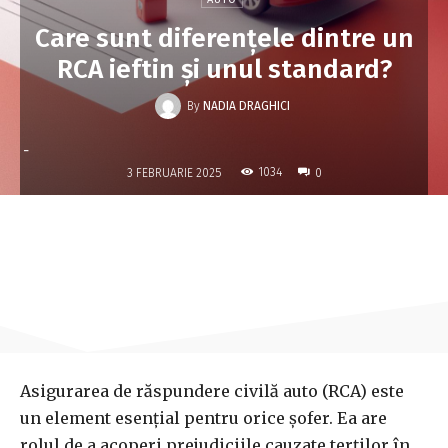
Care sunt diferențele dintre un
RCA ieftin și unul standard?
By
NADIA DRAGHICI
-
1034
3 FEBRUARIE 2025
0
Asigurarea de răspundere civilă auto (RCA) este
un element esențial pentru orice șofer. Ea are
rolul de a acoperi prejudiciile cauzate terților în