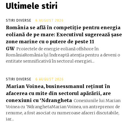
Ultimele stiri
STIRI DIVERSE
6 AUGUST 2026
România se află în competiție pentru energia
eoliană de pe mare: Executivul sugerează șase
zone marine cu o putere de peste 11
GW
Proiectele de energie eoliană offshore în
RomâniaRomânia își îndreaptă atenția pentru a deveni o
entitate semnificativă în sectorul energiei...
STIRI DIVERSE
6 AUGUST 2026
Marian Voinea, businessmanul reținut în
afacerea cu mite din sectorul apărării, are
conexiuni cu ‘Ndrangheta
Conexiunile lui Marian
Voinea cu 'NdranghetaMarian Voinea, un antreprenor de
renume, a fost asociat cu numeroase afaceri discutabile,
iar...