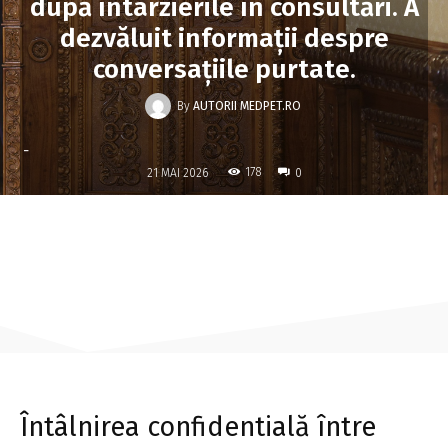
după întârzierile în consultări. A
dezvăluit informații despre
conversațiile purtate.
By
AUTORII MEDPET.RO
-
178
21 MAI 2026
0
Întâlnirea confidentială între