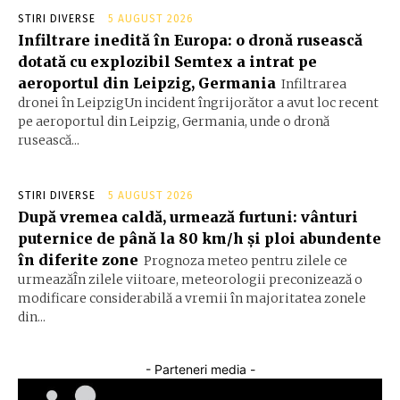
STIRI DIVERSE
5 AUGUST 2026
Infiltrare inedită în Europa: o dronă rusească
dotată cu explozibil Semtex a intrat pe
aeroportul din Leipzig, Germania
Infiltrarea
dronei în LeipzigUn incident îngrijorător a avut loc recent
pe aeroportul din Leipzig, Germania, unde o dronă
rusească...
STIRI DIVERSE
5 AUGUST 2026
După vremea caldă, urmează furtuni: vânturi
puternice de până la 80 km/h și ploi abundente
în diferite zone
Prognoza meteo pentru zilele ce
urmeazăÎn zilele viitoare, meteorologii preconizează o
modificare considerabilă a vremii în majoritatea zonele
din...
- Parteneri media -