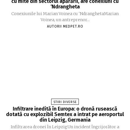
cu mite din sectorul apărării, are conexiuni cu
‘Ndrangheta
Conexiunile lui Marian Voinea cu 'NdranghetaMarian
Voinea, un antreprenor...
AUTORII MEDPET.RO
STIRI DIVERSE
Infiltrare inedită în Europa: o dronă rusească
dotată cu explozibil Semtex a intrat pe aeroportul
din Leipzig, Germania
Infiltrarea dronei în LeipzigUn incident îngrijorător a