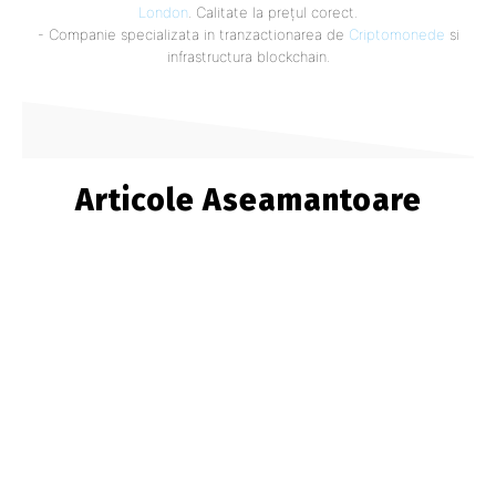
London
. Calitate la prețul corect.
- Companie specializata in tranzactionarea de
Criptomonede
si
infrastructura blockchain.
Articole Aseamantoare