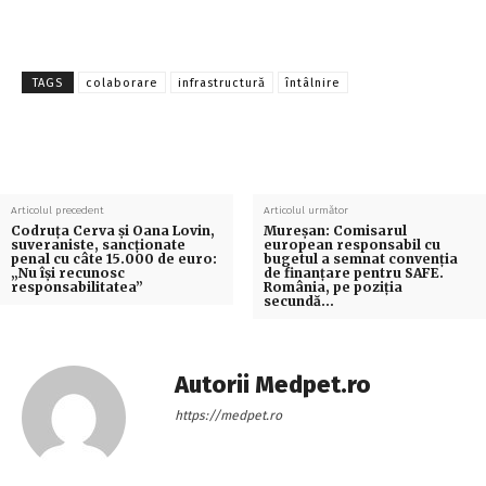
TAGS
colaborare
infrastructură
întâlnire
Articolul precedent
Articolul următor
Codruța Cerva și Oana Lovin,
Mureșan: Comisarul
suveraniste, sancționate
european responsabil cu
penal cu câte 15.000 de euro:
bugetul a semnat convenția
„Nu își recunosc
de finanțare pentru SAFE.
responsabilitatea”
România, pe poziția
secundă…
Autorii Medpet.ro
https://medpet.ro