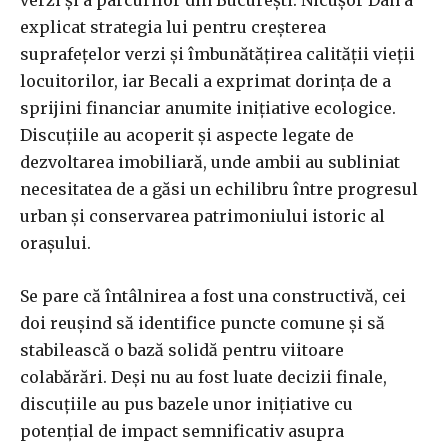
verzi și a parcurilor din București. Nicușor Dan a
explicat strategia lui pentru creșterea
suprafețelor verzi și îmbunătățirea calității vieții
locuitorilor, iar Becali a exprimat dorința de a
sprijini financiar anumite inițiative ecologice.
Discuțiile au acoperit și aspecte legate de
dezvoltarea imobiliară, unde ambii au subliniat
necesitatea de a găsi un echilibru între progresul
urban și conservarea patrimoniului istoric al
orașului.
Se pare că întâlnirea a fost una constructivă, cei
doi reușind să identifice puncte comune și să
stabilească o bază solidă pentru viitoare
colabărări. Deși nu au fost luate decizii finale,
discuțiile au pus bazele unor inițiative cu
potențial de impact semnificativ asupra