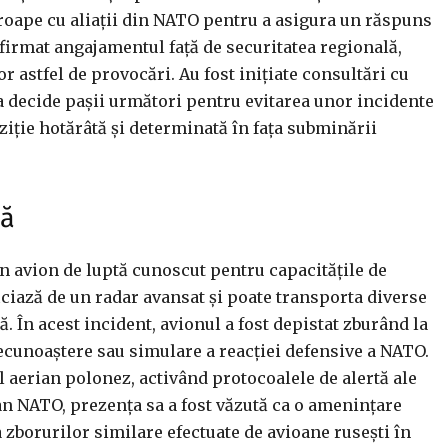
roape cu aliații din NATO pentru a asigura un răspuns
eafirmat angajamentul față de securitatea regională,
r astfel de provocări. Au fost inițiate consultări cu
 a decide pașii următori pentru evitarea unor incidente
oziție hotărâtă și determinată în fața subminării
că
un avion de luptă cunoscut pentru capacitățile de
iciază de un radar avansat și poate transporta diverse
. În acest incident, avionul a fost depistat zburând la
recunoaștere sau simulare a reacției defensive a NATO.
l aerian polonez, activând protocoalele de alertă ale
ian NATO, prezența sa a fost văzută ca o amenințare
 zborurilor similare efectuate de avioane rusești în