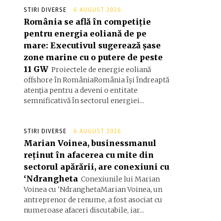
STIRI DIVERSE
6 AUGUST 2026
România se află în competiție
pentru energia eoliană de pe
mare: Executivul sugerează șase
zone marine cu o putere de peste
11 GW
Proiectele de energie eoliană
offshore în RomâniaRomânia își îndreaptă
atenția pentru a deveni o entitate
semnificativă în sectorul energiei...
STIRI DIVERSE
6 AUGUST 2026
Marian Voinea, businessmanul
reținut în afacerea cu mite din
sectorul apărării, are conexiuni cu
‘Ndrangheta
Conexiunile lui Marian
Voinea cu 'NdranghetaMarian Voinea, un
antreprenor de renume, a fost asociat cu
numeroase afaceri discutabile, iar...