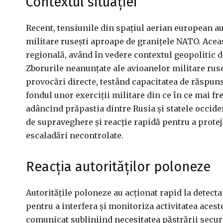
Contextul situației
Recent, tensiunile din spațiul aerian european a
militare rusești aproape de granițele NATO. Aceas
regională, având în vedere contextul geopolitic de
Zborurile neanunțate ale avioanelor militare rus
provocări directe, testând capacitatea de răspun
fondul unor exerciții militare din ce în ce mai fre
adâncind prăpastia dintre Rusia și statele occiden
de supraveghere și reacție rapidă pentru a protej
escaladări necontrolate.
Reacția autorităților poloneze
Autoritățile poloneze au acționat rapid la detect
pentru a interfera și monitoriza activitatea aces
comunicat subliniind necesitatea păstrării securit