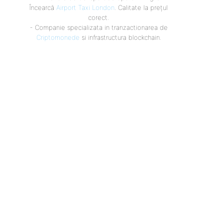
Încearcă
Airport Taxi London
. Calitate la prețul
corect.
- Companie specializata in tranzactionarea de
Criptomonede
si infrastructura blockchain.