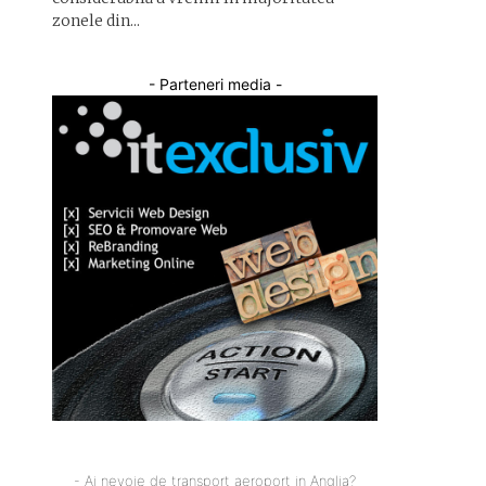
zonele din...
- Parteneri media -
- Ai nevoie de transport aeroport in Anglia?