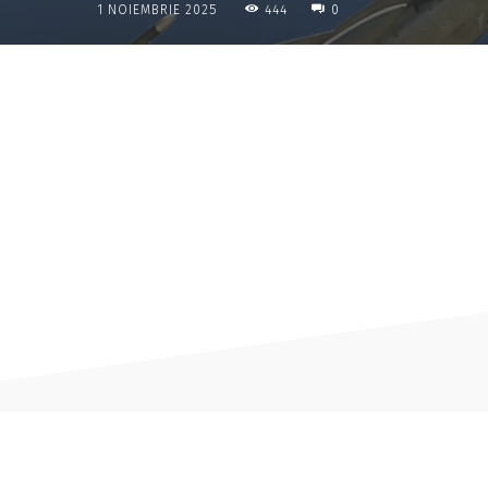
444
1 NOIEMBRIE 2025
0
Acțiune