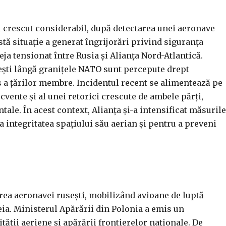
u crescut considerabil, după detectarea unei aeronave
tă situație a generat îngrijorări privind siguranța
ja tensionat între Rusia și Alianța Nord-Atlantică.
ești lângă granițele NATO sunt percepute drept
s a țărilor membre. Incidentul recent se alimentează pe
cvente și al unei retorici crescute de ambele părți,
tale. În acest context, Alianța și-a intensificat măsurile
a integritatea spațiului său aerian și pentru a preveni
area aeronavei rusești, mobilizând avioane de luptă
teia. Ministerul Apărării din Polonia a emis un
ății aeriene și apărării frontierelor naționale. De