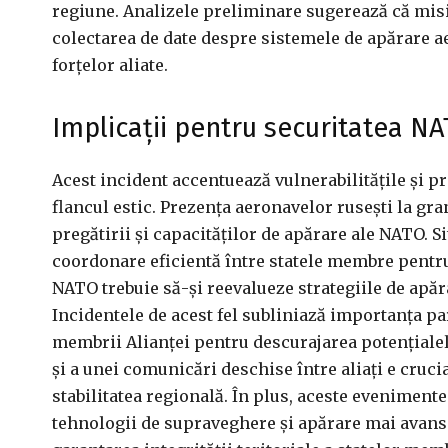
regiune. Analizele preliminare sugerează că misiu
colectarea de date despre sistemele de apărare ae
forțelor aliate.
Implicații pentru securitatea N
Acest incident accentuează vulnerabilitățile și p
flancul estic. Prezența aeronavelor rusești la gra
pregătirii și capacităților de apărare ale NATO. S
coordonare eficientă între statele membre pentr
NATO trebuie să-și reevalueze strategiile de apăr
Incidentele de acest fel subliniază importanța par
membrii Alianței pentru descurajarea potențialel
și a unei comunicări deschise între aliați e cruci
stabilitatea regională. În plus, aceste evenimen
tehnologii de supraveghere și apărare mai avans