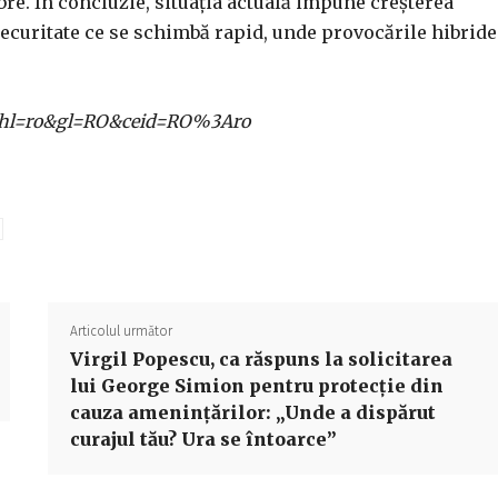
bre. În concluzie, situația actuală impune creșterea
securitate ce se schimbă rapid, unde provocările hibride
ome?hl=ro&gl=RO&ceid=RO%3Aro
Acțiune
Articolul următor
Virgil Popescu, ca răspuns la solicitarea
lui George Simion pentru protecție din
cauza amenințărilor: „Unde a dispărut
curajul tău? Ura se întoarce”