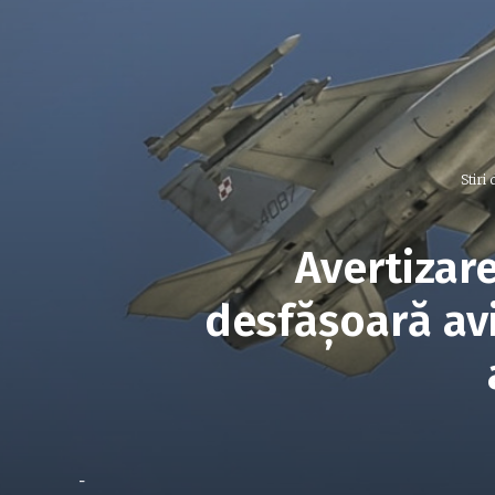
Stiri 
Avertizar
desfășoară av
-