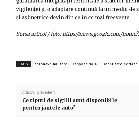
garantarea integrității teritoriale a statelor mem
vigilenței și o adaptare continuă la un mediu de 
și asimetrice devin din ce în ce mai frecvente.
Sursa articol / foto: https://news.google.com/h
TAGS
aeronave militare
răspuns NATO
securitate aeriană
Articolul precedent
Ce tipuri de sigilii sunt disponibile
pentru jantele auto?