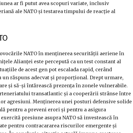
nea ar fi putut avea scopuri variate, inclusiv
riană ale NATO și testarea timpului de reacție al
ATO
rovocările NATO în menținerea securității aeriene în
nițele Alianței este percepută ca un test constant al
ituațiile de acest gen pot escalada rapid, cerând
u un răspuns adecvat și proporțional. Drept urmare,
are și să-și întărească prezența în zonele vulnerabile.
teneriatului transatlantic și a cooperării strânse între
or agresiuni. Menținerea unei posturi defensive solide
ală pentru a preveni erori și pentru a asigura
te exercită presiune asupra NATO să investească în
ate pentru contracararea riscurilor emergente și