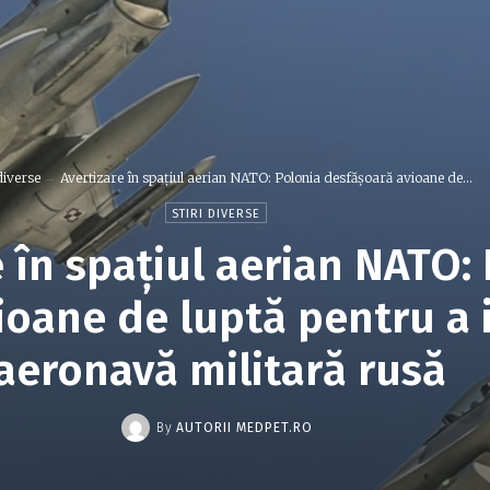
diverse
Avertizare în spațiul aerian NATO: Polonia desfășoară avioane de...
STIRI DIVERSE
e în spațiul aerian NATO:
ioane de luptă pentru a 
aeronavă militară rusă
By
AUTORII MEDPET.RO