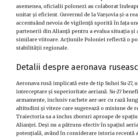
asemenea, oficialii polonezi au colaborat îndeap
unitar și eficient. Guvernul de la Varșovia și-a r
accentuând nevoia de vigilență sporită în fața uno
partenerii din Alianță pentru a evalua situația și
similare viitoare. Acțiunile Poloniei reflectă o p
stabilității regionale.
Detalii despre aeronava ruseas
Aeronava rusă implicată este de tip Suhoi Su-27, 
interceptare și superioritate aeriană. Su-27 benef
armamente, inclusiv rachete aer-aer cu rază lungă
altitudini și viteze care sugerează o misiune de 
Traiectoria sa a inclus zboruri aproape de spațiu
Alianței. Deși nu a pătruns efectiv în spațiul aer
potențială, având în considerare istoria recentă a