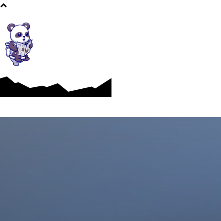
Afaceri si Industrii
Cultura si Entertainment