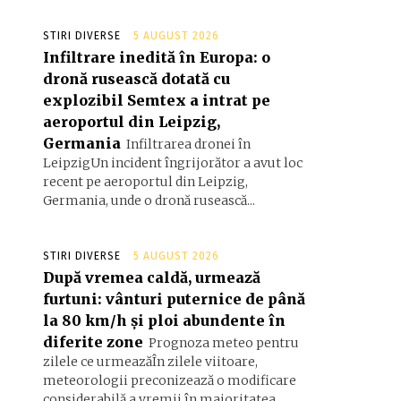
STIRI DIVERSE
5 AUGUST 2026
Infiltrare inedită în Europa: o
dronă rusească dotată cu
explozibil Semtex a intrat pe
aeroportul din Leipzig,
Germania
Infiltrarea dronei în
LeipzigUn incident îngrijorător a avut loc
recent pe aeroportul din Leipzig,
Germania, unde o dronă rusească...
STIRI DIVERSE
5 AUGUST 2026
După vremea caldă, urmează
furtuni: vânturi puternice de până
la 80 km/h și ploi abundente în
diferite zone
Prognoza meteo pentru
zilele ce urmeazăÎn zilele viitoare,
meteorologii preconizează o modificare
considerabilă a vremii în majoritatea