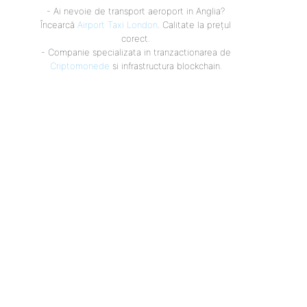
- Ai nevoie de transport aeroport in Anglia?
Încearcă
Airport Taxi London
. Calitate la prețul
corect.
- Companie specializata in tranzactionarea de
Criptomonede
si infrastructura blockchain.