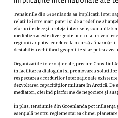
implicațiile internaționale ale 
Tensiunile din Groenlanda au implicații internaț
relațiile între mari puteri și de a redefine alianțe
eforturile de a-și proteja interesele, comunitate
mediatiza aceste divergențe pentru a preveni esca
regiunii ar putea conduce la o cursă a înarmării, s
destabiliza echilibrul geopolitic și ar putea avea
Organizațiile internaționale, precum Consiliul Ar
în facilitarea dialogului și promovarea soluțiilo
respectarea acordurilor internaționale existente ș
dezvoltarea capacităților militare în Arctică. De 
mediatori, oferind platforme de negociere și susț
În plus, tensiunile din Groenlanda pot influența ș
esențială pentru reglementarea climei planetare, 