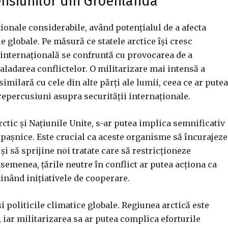
tensiunilor din Groenlanda
ionale considerabile, având potențialul de a afecta
le globale. Pe măsură ce statele arctice își cresc
a internațională se confruntă cu provocarea de a
ladarea conflictelor. O militarizare mai intensă a
imilară cu cele din alte părți ale lumii, ceea ce ar putea
 repercusiuni asupra securității internaționale.
ctic și Națiunile Unite, s-ar putea implica semnificativ
r pașnice. Este crucial ca aceste organisme să încurajeze
i să sprijine noi tratate care să restricționeze
asemenea, țările neutre în conflict ar putea acționa ca
inând inițiativele de cooperare.
i politicile climatice globale. Regiunea arctică este
iar militarizarea sa ar putea complica eforturile