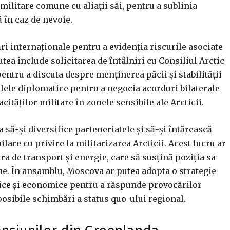
militare comune cu aliații săi, pentru a sublinia
 în caz de nevoie.
ri internaționale pentru a evidenția riscurile asociate
utea include solicitarea de întâlniri cu Consiliul Arctic
pentru a discuta despre menținerea păcii și stabilității
alele diplomatice pentru a negocia acorduri bilaterale
cităților militare în zonele sensibile ale Arcticii.
 să-și diversifice parteneriatele și să-și întărească
ilare cu privire la militarizarea Arcticii. Acest lucru ar
ura de transport și energie, care să susțină poziția sa
ne. În ansamblu, Moscova ar putea adopta o strategie
ce și economice pentru a răspunde provocărilor
posibile schimbări a status quo-ului regional.