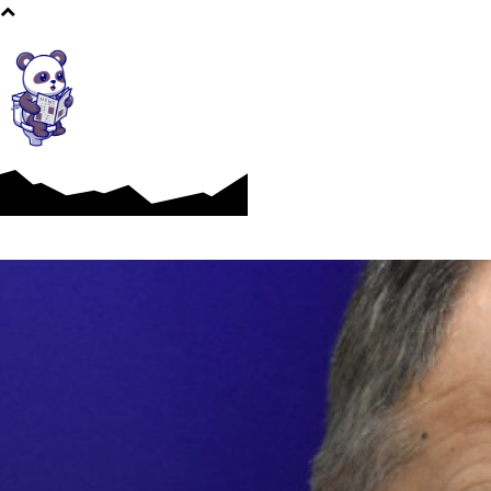
Afaceri si Industrii
Cultura si Entertainment