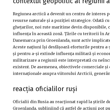
contextul geopolitic al regiunii a
Regiunea arctică a devenit un centru de interes p
resurse naturale și a poziției strategice. Odată 
ghețarilor, noi rute maritime devin disponibile, 
influența în această zonă. Țările cu teritorii în A
Danemarca prin Groenlanda, sunt activ implicate 
Aceste națiuni își desfășoară eforturile pentru a-
și pentru a-și extinde influența militară și econo
militarizare a regiunii este interpretată cu neîn
existent. De asemenea, obiectivele comerciale și 
internaționale asupra viitorului Arcticii, generân
reacția oficialilor ruși
Oficialii din Rusia au reacționat rapid la știrile 
Groenlanda, subliniind că astfel de acțiuni pot pu