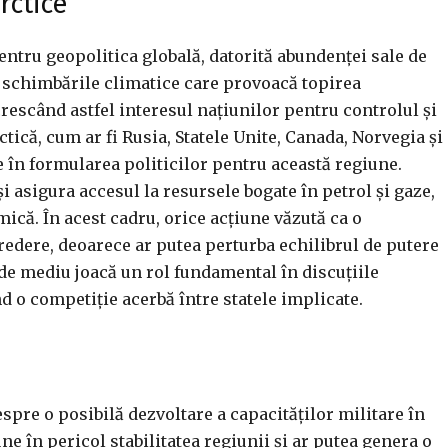
rctice
entru geopolitica globală, datorită abundenței sale de
cu schimbările climatice care provoacă topirea
crescând astfel interesul națiunilor pentru controlul și
rctică, cum ar fi Rusia, Statele Unite, Canada, Norvegia și
în formularea politicilor pentru această regiune.
și asigura accesul la resursele bogate în petrol și gaze,
mică. În acest cadru, orice acțiune văzută ca o
credere, deoarece ar putea perturba echilibrul de putere
de mediu joacă un rol fundamental în discuțiile
d o competiție acerbă între statele implicate.
despre o posibilă dezvoltare a capacităților militare în
ne în pericol stabilitatea regiunii și ar putea genera o