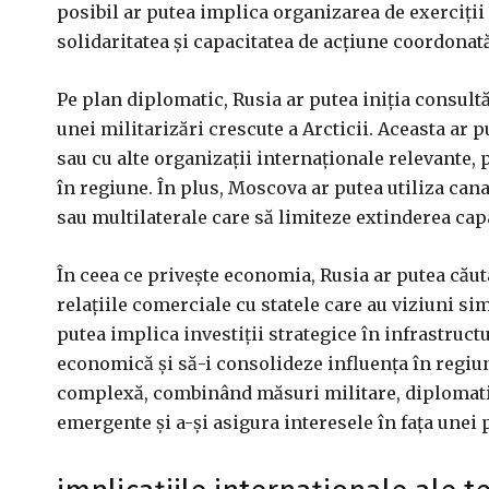
posibil ar putea implica organizarea de exerciții 
solidaritatea și capacitatea de acțiune coordonată
Pe plan diplomatic, Rusia ar putea iniția consultă
unei militarizări crescute a Arcticii. Aceasta ar p
sau cu alte organizații internaționale relevante, 
în regiune. În plus, Moscova ar putea utiliza can
sau multilaterale care să limiteze extinderea capa
În ceea ce privește economia, Rusia ar putea căuta
relațiile comerciale cu statele care au viziuni sim
putea implica investiții strategice în infrastruct
economică și să-i consolideze influența în regiu
complexă, combinând măsuri militare, diplomati
emergente și a-și asigura interesele în fața unei 