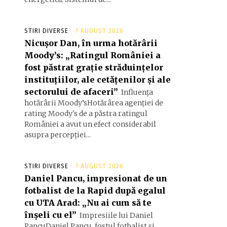
STIRI DIVERSE
7 AUGUST 2026
Nicușor Dan, în urma hotărârii
Moody’s: „Ratingul României a
fost păstrat grație străduințelor
instituțiilor, ale cetățenilor și ale
sectorului de afaceri”
Influența
hotărârii Moody’sHotărârea agenției de
rating Moody's de a păstra ratingul
României a avut un efect considerabil
asupra percepției...
STIRI DIVERSE
7 AUGUST 2026
Daniel Pancu, impresionat de un
fotbalist de la Rapid după egalul
cu UTA Arad: „Nu ai cum să te
înșeli cu el”
Impresiile lui Daniel
PancuDaniel Pancu, fostul fotbalist și