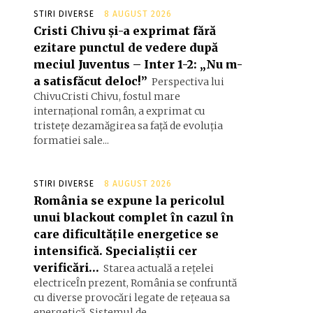
STIRI DIVERSE
8 AUGUST 2026
Cristi Chivu și-a exprimat fără
ezitare punctul de vedere după
meciul Juventus – Inter 1-2: „Nu m-
a satisfăcut deloc!”
Perspectiva lui
ChivuCristi Chivu, fostul mare
internațional român, a exprimat cu
tristețe dezamăgirea sa față de evoluția
formatiei sale...
STIRI DIVERSE
8 AUGUST 2026
România se expune la pericolul
unui blackout complet în cazul în
care dificultățile energetice se
intensifică. Specialiștii cer
verificări…
Starea actuală a rețelei
electriceÎn prezent, România se confruntă
cu diverse provocări legate de rețeaua sa
energetică. Sistemul de...