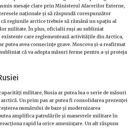
nsmis mesaje clare prin Ministerul Afacerilor Externe,
nteresele naționale și să răspundă corespunzător
 că regiunile arctice trebuie să rămână un spațiu al
r militate. În plus, oficialii ruși au subliniat
 existente care reglementează activitățile din Arctica,
 ar putea avea consecințe grave. Moscova și-a reafirmat
 subliniat că va adopta măsuri ferme pentru a-și proteja
Rusiei
capacități militare, Rusia ar putea lua o serie de măsuri
 arctică. Un prim pas ar putea fi consolidarea prezenței
n creșterea numărului de baze și modernizarea
putea amplifica patrulările și manevrele militare în
 reacționa rapid la orice amenințare. Un alt răspuns