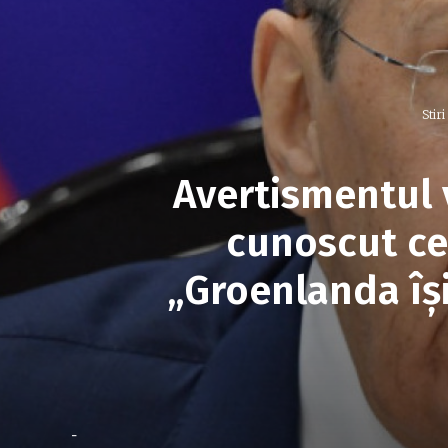
Stir
Avertismentul 
cunoscut ce
„Groenlanda își
-