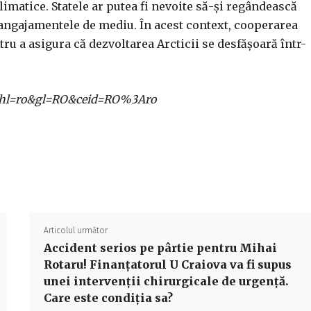
imatice. Statele ar putea fi nevoite să-și regândească
u angajamentele de mediu. În acest context, cooperarea
ru a asigura că dezvoltarea Arcticii se desfășoară într-
ome?hl=ro&gl=RO&ceid=RO%3Aro
Acțiune
Articolul următor
Accident serios pe pârtie pentru Mihai
Rotaru! Finanțatorul U Craiova va fi supus
unei intervenții chirurgicale de urgență.
Care este condiția sa?