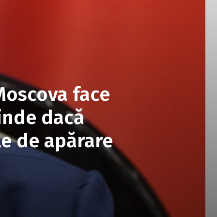
 Moscova face
rinde dacă
le de apărare