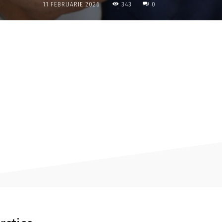
343
11 FEBRUARIE 2026
0
Acțiune