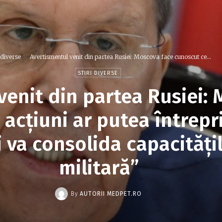
i diverse
Avertismentul venit din partea Rusiei: Moscova face cunoscut ce...
STIRI DIVERSE
venit din partea Rusiei:
 acțiuni ar putea întrep
 va consolida capacități
militară”
By
AUTORII MEDPET.RO