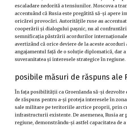
escaladare nedorită a tensiunilor. Moscova a tra
accentuând că Rusia este pregătită să-și apere i
oricărei provocări. Autoritățile ruse au accentuat
cooperării și dialogului pașnic, nu al confruntărilo
semnificația păstrării acordurilor internaționale
avertizând că orice deviere de la aceste acorduri
angajamentul față de o soluție diplomatică, dar a
suveranitatea și interesele strategice în regiune.
posibile măsuri de răspuns ale 
În fața posibilității ca Groenlanda să-și dezvolte 
de răspuns pentru a-și proteja interesele în zona
sale militare pe teritoriile arctice proprii, pri
infrastructurii existente. De asemenea, Rusia ar 
regiune, demonstrându-și astfel capacitatea de a