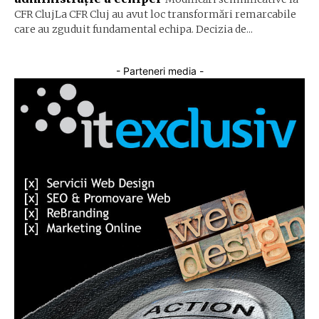
CFR ClujLa CFR Cluj au avut loc transformări remarcabile
care au zguduit fundamental echipa. Decizia de...
- Parteneri media -