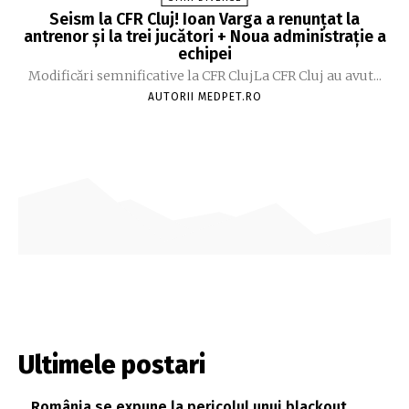
Seism la CFR Cluj! Ioan Varga a renunțat la
antrenor și la trei jucători + Noua administrație a
echipei
Modificări semnificative la CFR ClujLa CFR Cluj au avut...
AUTORII MEDPET.RO
Ultimele postari
România se expune la pericolul unui blackout