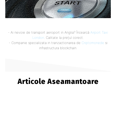
- Ai nevoie de transport aeroport in Anglia? Încearcă
Airport Taxi
London
. Calitate la prețul corect.
- Companie specializata in tranzactionarea de
Criptomonede
si
infrastructura blockchain.
Articole Aseamantoare