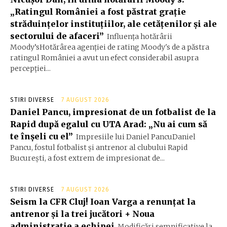
„Ratingul României a fost păstrat grație
străduințelor instituțiilor, ale cetățenilor și ale
sectorului de afaceri”
Influența hotărârii
Moody’sHotărârea agenției de rating Moody's de a păstra
ratingul României a avut un efect considerabil asupra
percepției...
STIRI DIVERSE
7 AUGUST 2026
Daniel Pancu, impresionat de un fotbalist de la
Rapid după egalul cu UTA Arad: „Nu ai cum să
te înșeli cu el”
Impresiile lui Daniel PancuDaniel
Pancu, fostul fotbalist și antrenor al clubului Rapid
București, a fost extrem de impresionat de...
STIRI DIVERSE
7 AUGUST 2026
Seism la CFR Cluj! Ioan Varga a renunțat la
antrenor și la trei jucători + Noua
administrație a echipei
Modificări semnificative la