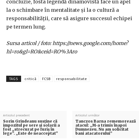
concluzie, fosta legendă dinamovistă face un apel
la o schimbare în mentalitate și la o cultură a
responsabilității, care să asigure succesul echipei
pe termen lung.
Sursa articol / foto: https://news.google.com/home?
hl=ro&gl=RO&ceid=RO%3Aro
TAGS
critică
FCSB
responsabilitate
Articolul precedent
Articolul următor
Sorin Grindeanu susține că
Tanczos Barna rememorează
impozitul pe sere și solarii a
atacul: „M-a trimis înapoi
fost „strecurat pe furiș în
Dumnezeu. Nu am solicitat
lege”. „Este de neacceptat”
bani atacatorului”