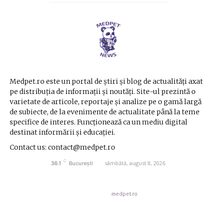
Medpet.ro este un portal de știri și blog de actualități axat
pe distribuția de informații și noutăți. Site-ul prezintă o
varietate de articole, reportaje și analize pe o gamă largă
de subiecte, de la evenimente de actualitate până la teme
specifice de interes. Funcționează ca un mediu digital
destinat informării și educației.
Contact us: contact@medpet.ro
C
sâmbătă, august 8, 2026
36.1
București
© Acest site este creat si administrat de
medpet.ro
. Toate drepturile rezervate.
Contact medpet.ro
Politica de cookies (GDPR)