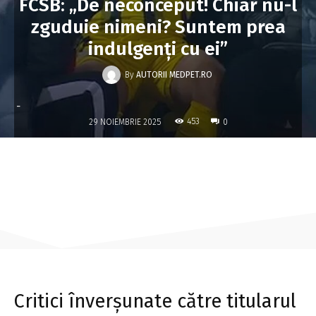
FCSB: „De neconceput! Chiar nu-l
zguduie nimeni? Suntem prea
indulgenți cu ei”
By
AUTORII MEDPET.RO
-
453
29 NOIEMBRIE 2025
0
Critici înverșunate către titularul