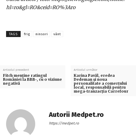
hl=ro&gl=RO&ceid=RO%3Aro
TAGS
frig
ninsori
vânt
Articolul precedent
Articolul următor
Fitch menține ratingul
Karina Pavăl, eredea
României la BBB-, cu o viziune
Dedeman și noua
negativă
personalitate a comerțului
local, responsabilă pentru
mega-tranzacția Carrefour
Autorii Medpet.ro
https://medpet.ro