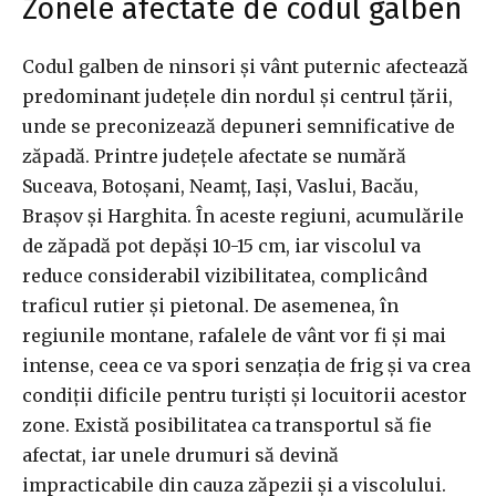
Zonele afectate de codul galben
Codul galben de ninsori și vânt puternic afectează
predominant județele din nordul și centrul țării,
unde se preconizează depuneri semnificative de
zăpadă. Printre județele afectate se numără
Suceava, Botoșani, Neamț, Iași, Vaslui, Bacău,
Brașov și Harghita. În aceste regiuni, acumulările
de zăpadă pot depăși 10-15 cm, iar viscolul va
reduce considerabil vizibilitatea, complicând
traficul rutier și pietonal. De asemenea, în
regiunile montane, rafalele de vânt vor fi și mai
intense, ceea ce va spori senzația de frig și va crea
condiții dificile pentru turiști și locuitorii acestor
zone. Există posibilitatea ca transportul să fie
afectat, iar unele drumuri să devină
impracticabile din cauza zăpezii și a viscolului.