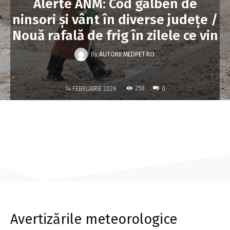
Alerte ANM: Cod galben de
ninsori și vânt în diverse județe /
Nouă rafală de frig în zilele ce vin
By
AUTORII MEDPET.RO
-
258
14 FEBRUARIE 2026
0
Avertizările meteorologice