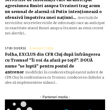
agresiunea Rusiei asupra Ucrainei trag acum
un semnal de alarmă că Putin intenționează o
ofensivă împotriva unei națiuni...
Avertizările
serviciilor secreteServiciile de informații care au anticipat
cu exactitate atacul Rusiei asupra Ucrainei au emis recent
noi alertări...
STIRI DIVERSE
6 AUGUST 2026
Folha, EXCLUS din CFR Cluj după înfrângerea
cu Tromso! ”Îi voi da afară pe toți!”. DOUĂ
nume ”se luptă” pentru postul de
antrenor
modificări în conducereDupă eșecul suferit de
CFR Cluj în confruntarea cu Tromso, conducerea clubului a
ales să implementeze măsuri...
- Parteneri media -