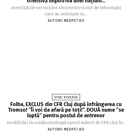
ofensivă împotriva unei națiuni...
Avertizările serviciilor secreteServiciile de informații
care au anticipat cu...
AUTORII MEDPET.RO
STIRI DIVERSE
Folha, EXCLUS din CFR Cluj după înfrângerea cu
Tromso! ”Îi voi da afară pe toți!”. DOUĂ nume ”se
luptă” pentru postul de antrenor
modificări în conducereDupă eșecul suferit de CFR Cluj în...
AUTORII MEDPET.RO