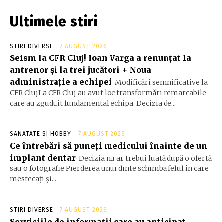
Ultimele stiri
STIRI DIVERSE
7 AUGUST 2026
Seism la CFR Cluj! Ioan Varga a renunțat la
antrenor și la trei jucători + Noua
administrație a echipei
Modificări semnificative la
CFR ClujLa CFR Cluj au avut loc transformări remarcabile
care au zguduit fundamental echipa. Decizia de...
SANATATE SI HOBBY
7 AUGUST 2026
Ce întrebări să puneți medicului înainte de un
implant dentar
Decizia nu ar trebui luată după o ofertă
sau o fotografie Pierderea unui dinte schimbă felul în care
mestecați și...
STIRI DIVERSE
7 AUGUST 2026
Serviciile de informații care au anticipat