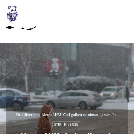
Stiri diverse
Alerte ANM: Cod galben de ninsori și vânt în...
STIRI DIVERSE