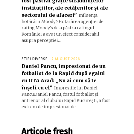
fost păstrat grație străduințelor
instituțiilor, ale cetățenilor și ale
sectorului de afaceri”
Influența
hotărârii Moody’sHotărârea agenției de
rating Moody's de a păstra ratingul
României a avut un efect considerabil
asupra percepției...
STIRI DIVERSE
7 AUGUST 2026
Daniel Pancu, impresionat de un
fotbalist de la Rapid după egalul
cu UTA Arad: „Nu ai cum să te
înșeli cu el”
Impresiile lui Daniel
PancuDaniel Pancu, fostul fotbalist și
antrenor al clubului Rapid București, a fost
extrem de impresionat de...
Articole fresh