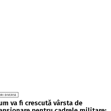
IRI DIVERSE
um va fi crescută vârsta de
ensionare pentru cadrele militare: