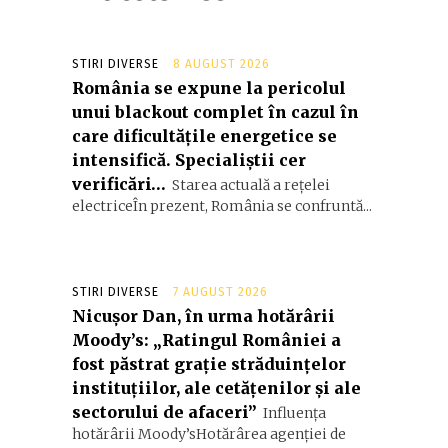
STIRI DIVERSE
8 AUGUST 2026
România se expune la pericolul
unui blackout complet în cazul în
care dificultățile energetice se
intensifică. Specialiștii cer
verificări…
Starea actuală a rețelei
electriceÎn prezent, România se confruntă...
STIRI DIVERSE
7 AUGUST 2026
Nicușor Dan, în urma hotărârii
Moody’s: „Ratingul României a
fost păstrat grație străduințelor
instituțiilor, ale cetățenilor și ale
sectorului de afaceri”
Influența
hotărârii Moody’sHotărârea agenției de