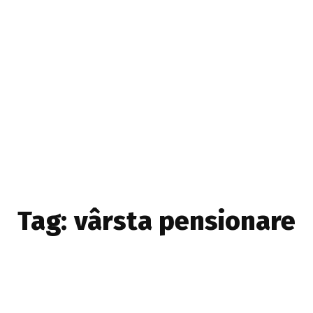
Home & Deco
Sanatate si Hobby
Stiri diverse
Tech
Tag:
vârsta pensionare