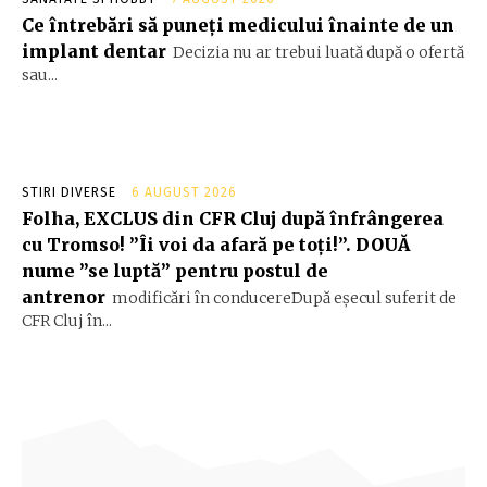
Ce întrebări să puneți medicului înainte de un
implant dentar
Decizia nu ar trebui luată după o ofertă
sau...
STIRI DIVERSE
6 AUGUST 2026
Folha, EXCLUS din CFR Cluj după înfrângerea
cu Tromso! ”Îi voi da afară pe toți!”. DOUĂ
nume ”se luptă” pentru postul de
antrenor
modificări în conducereDupă eșecul suferit de
CFR Cluj în...