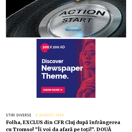
STIRI DIVERSE
6 AUGUST 2026
Folha, EXCLUS din CFR Cluj după înfrângerea
cu Tromso! ”Îi voi da afară pe toți!”. DOUĂ