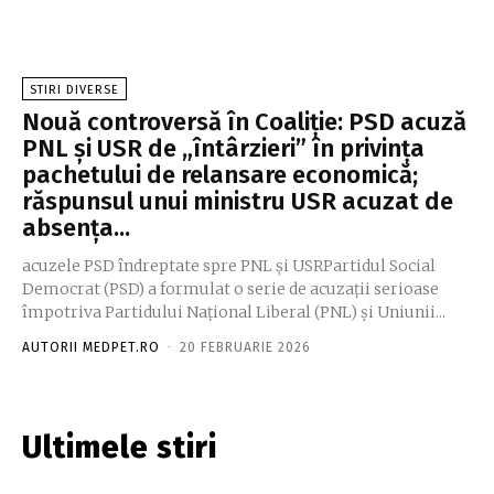
STIRI DIVERSE
Nouă controversă în Coaliție: PSD acuză
PNL și USR de „întârzieri” în privința
pachetului de relansare economică;
răspunsul unui ministru USR acuzat de
absența...
acuzele PSD îndreptate spre PNL și USRPartidul Social
Democrat (PSD) a formulat o serie de acuzații serioase
împotriva Partidului Național Liberal (PNL) și Uniunii...
AUTORII MEDPET.RO
-
20 FEBRUARIE 2026
Ultimele stiri