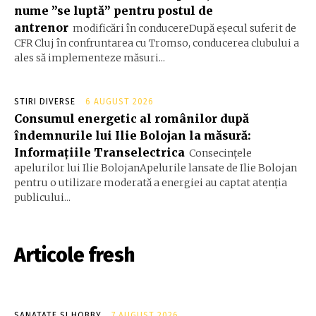
nume ”se luptă” pentru postul de
antrenor
modificări în conducereDupă eșecul suferit de
CFR Cluj în confruntarea cu Tromso, conducerea clubului a
ales să implementeze măsuri...
STIRI DIVERSE
6 AUGUST 2026
Consumul energetic al românilor după
îndemnurile lui Ilie Bolojan la măsură:
Informațiile Transelectrica
Consecințele
apelurilor lui Ilie BolojanApelurile lansate de Ilie Bolojan
pentru o utilizare moderată a energiei au captat atenția
publicului...
Articole fresh
SANATATE SI HOBBY
7 AUGUST 2026