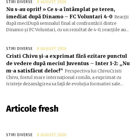
STIRI DIVERSE
8 AUGUST 2026
Nu s-au oprit! » Ce s-a întâmplat pe teren,
imediat după Dinamo – FC Voluntari 4-0
Reacții
după meciDupă semnalul final al confruntării dintre
Dinamo și FC Voluntari, cu un rezultat de 4-0, reacțiile au...
STIRI DIVERSE
8 AUGUST 2026
Cristi Chivu și-a exprimat fără ezitare punctul
de vedere după meciul Juventus – Inter 1-2: „Nu
m-a satisfăcut deloc!”
Perspectiva lui ChivuCristi
Chivu, fostul mare internațional român, a exprimat cu
tristețe dezamăgirea sa față de evoluția formatiei sale...
Articole fresh
STIRI DIVERSE
8 AUGUST 2026