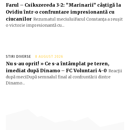
Farul – Csikszereda 3-2: ”Marinarii” câștigă la
Ovidiu într-o confruntare impresionantă cu
ciucanilor
Rezumatul meciuluiFarul Constanța a reușit
o victorie impresionantă cu...
STIRI DIVERSE
8 AUGUST 2026
Nu s-au oprit! » Ce s-a întâmplat pe teren,
imediat după Dinamo – FC Voluntari 4-0
Reacții
după meciDupă semnalul final al confruntării dintre
Dinamo...