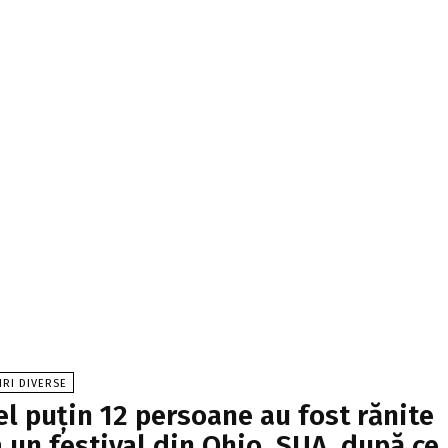
IRI DIVERSE
el puțin 12 persoane au fost rănite
a un festival din Ohio, SUA, după ce