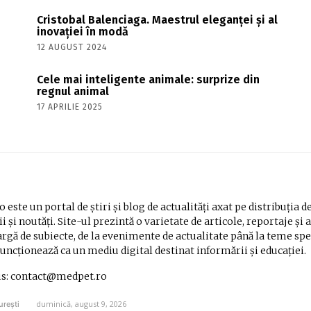
Cristobal Balenciaga. Maestrul eleganței și al
inovației în modă
12 AUGUST 2024
Cele mai inteligente animale: surprize din
regnul animal
17 APRILIE 2025
 este un portal de știri și blog de actualități axat pe distribuția d
i și noutăți. Site-ul prezintă o varietate de articole, reportaje și 
rgă de subiecte, de la evenimente de actualitate până la teme spe
Funcționează ca un mediu digital destinat informării și educației.
us: contact@medpet.ro
duminică, august 9, 2026
urești