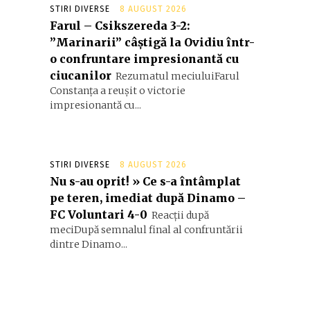
STIRI DIVERSE
8 AUGUST 2026
Farul – Csikszereda 3-2:
”Marinarii” câștigă la Ovidiu într-
o confruntare impresionantă cu
ciucanilor
Rezumatul meciuluiFarul
Constanța a reușit o victorie
impresionantă cu...
STIRI DIVERSE
8 AUGUST 2026
Nu s-au oprit! » Ce s-a întâmplat
pe teren, imediat după Dinamo –
FC Voluntari 4-0
Reacții după
meciDupă semnalul final al confruntării
dintre Dinamo...