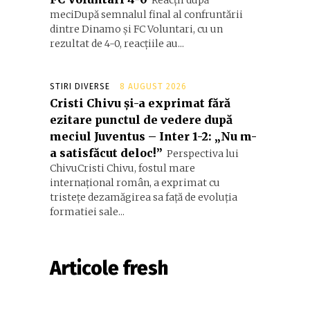
Reacții după
meciDupă semnalul final al confruntării
dintre Dinamo și FC Voluntari, cu un
rezultat de 4-0, reacțiile au...
STIRI DIVERSE
8 AUGUST 2026
Cristi Chivu și-a exprimat fără
ezitare punctul de vedere după
meciul Juventus – Inter 1-2: „Nu m-
a satisfăcut deloc!”
Perspectiva lui
ChivuCristi Chivu, fostul mare
internațional român, a exprimat cu
tristețe dezamăgirea sa față de evoluția
formatiei sale...
Articole fresh