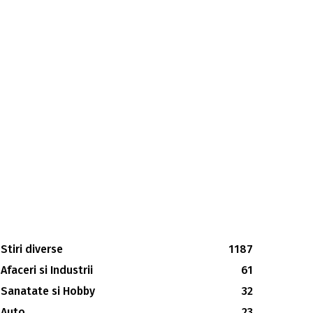
Stiri diverse
1187
Afaceri si Industrii
61
Sanatate si Hobby
32
Auto
23