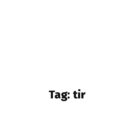
Home & Deco
Sanatate si Hobby
Stiri diverse
Tech
Tag:
tir