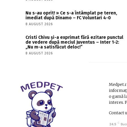
Nu s-au oprit! » Ce s-a întâmplat pe teren,
imediat după Dinamo – FC Voluntari 4-0
8 AUGUST 2026
Cristi Chivu și-a exprimat fără ezitare punctul
de vedere după meciul Juventus – Inter 1-2:
„Nu m-a satisfăcut deloc!”
8 AUGUST 2026
Medpet.ro
informați
o gamă la
interes. 
Contact 
C
24.5
Buc