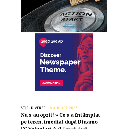
STIRI DIVERSE
8 AUGUST 2026
Nu s-au oprit! » Ce s-a întâmplat
pe teren, imediat după Dinamo –
FC Voluntari 4-0