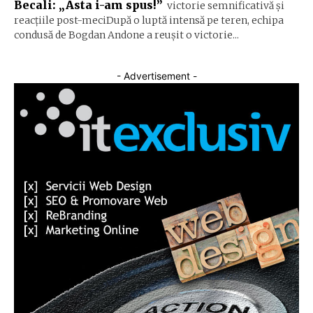
Becali: „Asta i-am spus!”
victorie semnificativă și
reacțiile post-meciDupă o luptă intensă pe teren, echipa
condusă de Bogdan Andone a reușit o victorie...
- Advertisement -