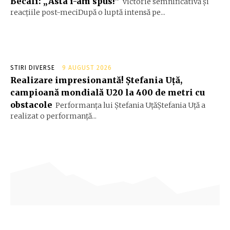
Becali: „Asta i-am spus!”
victorie semnificativă și
reacțiile post-meciDupă o luptă intensă pe...
STIRI DIVERSE
9 AUGUST 2026
Realizare impresionantă! Ștefania Uță,
campioană mondială U20 la 400 de metri cu
obstacole
Performanța lui Ștefania UțăŞtefania Uță a
realizat o performanță...