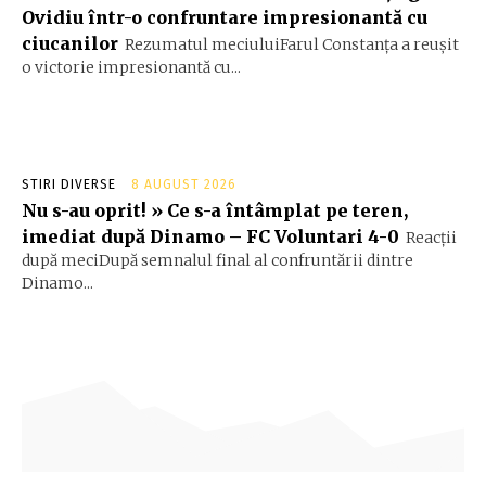
Ovidiu într-o confruntare impresionantă cu
ciucanilor
Rezumatul meciuluiFarul Constanța a reușit
o victorie impresionantă cu...
STIRI DIVERSE
8 AUGUST 2026
Nu s-au oprit! » Ce s-a întâmplat pe teren,
imediat după Dinamo – FC Voluntari 4-0
Reacții
după meciDupă semnalul final al confruntării dintre
Dinamo...