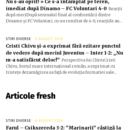
Nu s-au oprit! » Ce s-a întâmplat pe teren,
imediat după Dinamo – FC Voluntari 4-0
Reacții
după meciDupă semnalul final al confruntării dintre
Dinamo și FC Voluntari, cu un rezultat de 4-0, reacțiile au...
STIRI DIVERSE
8 AUGUST 2026
Cristi Chivu și-a exprimat fără ezitare punctul
de vedere după meciul Juventus – Inter 1-2: „Nu
m-a satisfăcut deloc!”
Perspectiva lui ChivuCristi
Chivu, fostul mare internațional român, a exprimat cu
tristețe dezamăgirea sa față de evoluția formatiei sale...
Articole fresh
STIRI DIVERSE
8 AUGUST 2026
Farul – Csikszereda 3-2: ”Marinarii” câștigă la