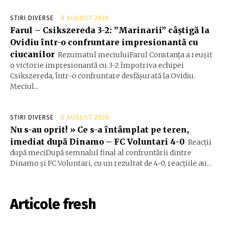
STIRI DIVERSE
8 AUGUST 2026
Farul – Csikszereda 3-2: ”Marinarii” câștigă la
Ovidiu într-o confruntare impresionantă cu
ciucanilor
Rezumatul meciuluiFarul Constanța a reușit
o victorie impresionantă cu 3-2 împotriva echipei
Csikszereda, într-o confruntare desfășurată la Ovidiu.
Meciul...
STIRI DIVERSE
8 AUGUST 2026
Nu s-au oprit! » Ce s-a întâmplat pe teren,
imediat după Dinamo – FC Voluntari 4-0
Reacții
după meciDupă semnalul final al confruntării dintre
Dinamo și FC Voluntari, cu un rezultat de 4-0, reacțiile au...
Articole fresh