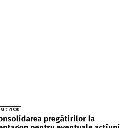
IRI DIVERSE
onsolidarea pregătirilor la
entagon pentru eventuale acțiuni