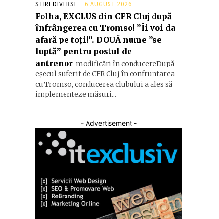
STIRI DIVERSE
6 AUGUST 2026
Folha, EXCLUS din CFR Cluj după
înfrângerea cu Tromso! ”Îi voi da
afară pe toți!”. DOUĂ nume ”se
luptă” pentru postul de
antrenor
modificări în conducereDupă
eșecul suferit de CFR Cluj în confruntarea
cu Tromso, conducerea clubului a ales să
implementeze măsuri...
- Advertisement -