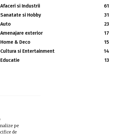
Afaceri si Industrii
61
Sanatate si Hobby
31
Auto
23
Amenajare exterior
17
Home & Deco
15
Cultura si Entertainment
14
Educatie
13
e
analize pe
cifice de