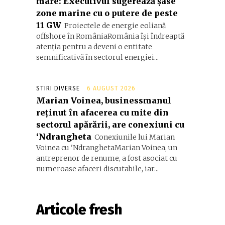
mare: Executivul sugerează șase
zone marine cu o putere de peste
11 GW
Proiectele de energie eoliană
offshore în RomâniaRomânia își îndreaptă
atenția pentru a deveni o entitate
semnificativă în sectorul energiei...
STIRI DIVERSE
6 AUGUST 2026
Marian Voinea, businessmanul
reținut în afacerea cu mite din
sectorul apărării, are conexiuni cu
‘Ndrangheta
Conexiunile lui Marian
Voinea cu 'NdranghetaMarian Voinea, un
antreprenor de renume, a fost asociat cu
numeroase afaceri discutabile, iar...
Articole fresh