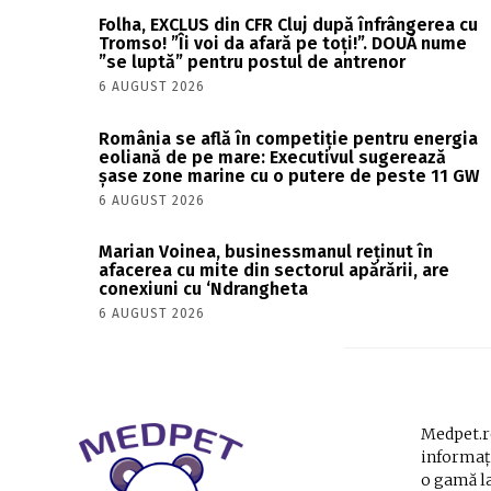
Folha, EXCLUS din CFR Cluj după înfrângerea cu
Tromso! ”Îi voi da afară pe toți!”. DOUĂ nume
”se luptă” pentru postul de antrenor
6 AUGUST 2026
România se află în competiție pentru energia
eoliană de pe mare: Executivul sugerează
șase zone marine cu o putere de peste 11 GW
6 AUGUST 2026
Marian Voinea, businessmanul reținut în
afacerea cu mite din sectorul apărării, are
conexiuni cu ‘Ndrangheta
6 AUGUST 2026
Medpet.ro
informați
o gamă la