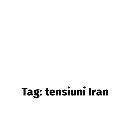
Home & Deco
Sanatate si Hobby
Stiri diverse
Tech
Tag:
tensiuni Iran