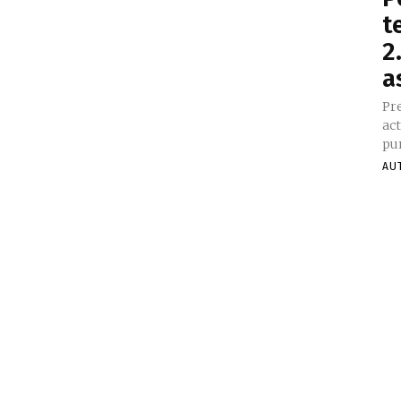
t
2
a
Pre
act
pun
AU