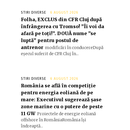
STIRI DIVERSE
6 AUGUST 2026
Folha, EXCLUS din CFR Cluj după
înfrângerea cu Tromso! ”Îi voi da
afară pe toți!”. DOUĂ nume ”se
luptă” pentru postul de
antrenor
modificări în conducereDupă
eșecul suferit de CFR Cluj în...
STIRI DIVERSE
6 AUGUST 2026
România se află în competiție
pentru energia eoliană de pe
mare: Executivul sugerează șase
zone marine cu o putere de peste
11 GW
Proiectele de energie eoliană
offshore în RomâniaRomânia își
îndreaptă...