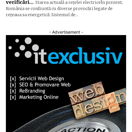
verificări…
Starea actuală a rețelei electriceÎn prezent,
România se confruntă cu diverse provocări legate de
rețeaua sa energetică. Sistemul de...
- Advertisement -