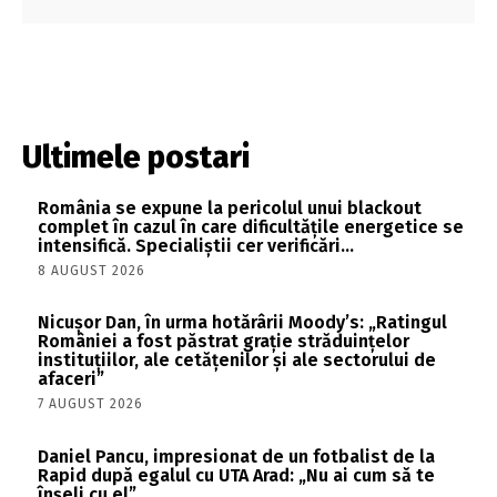
Ultimele postari
România se expune la pericolul unui blackout
complet în cazul în care dificultățile energetice se
intensifică. Specialiștii cer verificări…
8 AUGUST 2026
Nicușor Dan, în urma hotărârii Moody’s: „Ratingul
României a fost păstrat grație străduințelor
instituțiilor, ale cetățenilor și ale sectorului de
afaceri”
7 AUGUST 2026
Daniel Pancu, impresionat de un fotbalist de la
Rapid după egalul cu UTA Arad: „Nu ai cum să te
înșeli cu el”