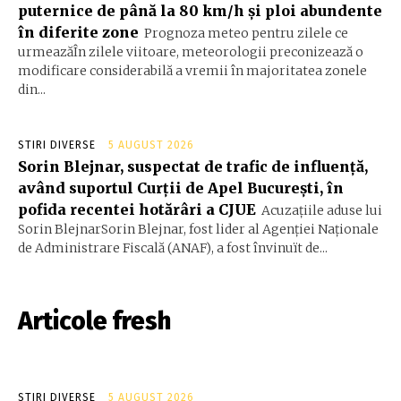
puternice de până la 80 km/h și ploi abundente
în diferite zone
Prognoza meteo pentru zilele ce
urmeazăÎn zilele viitoare, meteorologii preconizează o
modificare considerabilă a vremii în majoritatea zonele
din...
STIRI DIVERSE
5 AUGUST 2026
Sorin Blejnar, suspectat de trafic de influență,
având suportul Curții de Apel București, în
pofida recentei hotărâri a CJUE
Acuzațiile aduse lui
Sorin BlejnarSorin Blejnar, fost lider al Agenției Naționale
de Administrare Fiscală (ANAF), a fost învinuït de...
Articole fresh
STIRI DIVERSE
5 AUGUST 2026