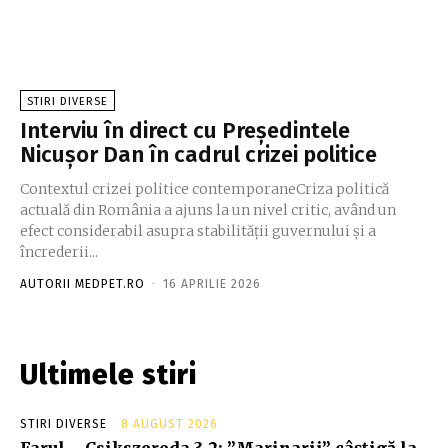
STIRI DIVERSE
Interviu în direct cu Președintele
Nicușor Dan în cadrul crizei politice
Contextul crizei politice contemporaneCriza politică
actuală din România a ajuns la un nivel critic, având un
efect considerabil asupra stabilității guvernului și a
încrederii...
AUTORII MEDPET.RO
-
16 APRILIE 2026
Ultimele stiri
STIRI DIVERSE
8 AUGUST 2026
Farul – Csikszereda 3-2: ”Marinarii” câștigă la