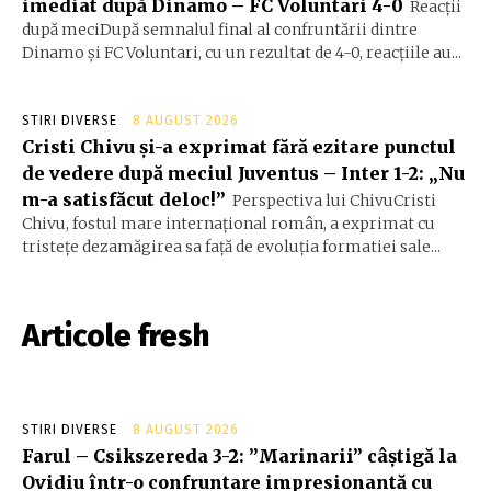
imediat după Dinamo – FC Voluntari 4-0
Reacții
după meciDupă semnalul final al confruntării dintre
Dinamo și FC Voluntari, cu un rezultat de 4-0, reacțiile au...
STIRI DIVERSE
8 AUGUST 2026
Cristi Chivu și-a exprimat fără ezitare punctul
de vedere după meciul Juventus – Inter 1-2: „Nu
m-a satisfăcut deloc!”
Perspectiva lui ChivuCristi
Chivu, fostul mare internațional român, a exprimat cu
tristețe dezamăgirea sa față de evoluția formatiei sale...
Articole fresh
STIRI DIVERSE
8 AUGUST 2026
Farul – Csikszereda 3-2: ”Marinarii” câștigă la
Ovidiu într-o confruntare impresionantă cu