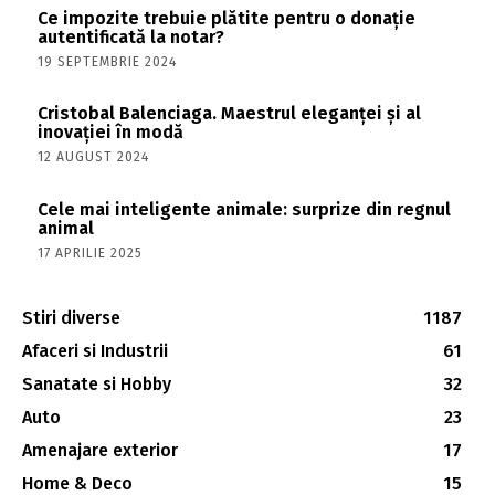
Ce impozite trebuie plătite pentru o donație
autentificată la notar?
19 SEPTEMBRIE 2024
Cristobal Balenciaga. Maestrul eleganței și al
inovației în modă
12 AUGUST 2024
Cele mai inteligente animale: surprize din regnul
animal
17 APRILIE 2025
Stiri diverse
1187
Afaceri si Industrii
61
Sanatate si Hobby
32
Auto
23
Amenajare exterior
17
Home & Deco
15