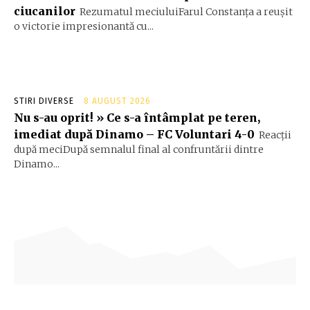
ciucanilor
Rezumatul meciuluiFarul Constanța a reușit
o victorie impresionantă cu...
STIRI DIVERSE
8 AUGUST 2026
Nu s-au oprit! » Ce s-a întâmplat pe teren,
imediat după Dinamo – FC Voluntari 4-0
Reacții
după meciDupă semnalul final al confruntării dintre
Dinamo...