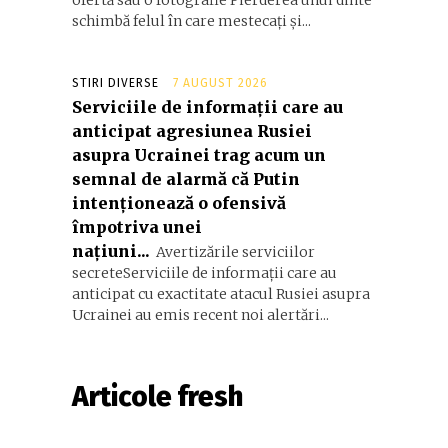
ofertă sau o fotografie Pierderea unui dinte
schimbă felul în care mestecați și...
STIRI DIVERSE
7 AUGUST 2026
Serviciile de informații care au
anticipat agresiunea Rusiei
asupra Ucrainei trag acum un
semnal de alarmă că Putin
intenționează o ofensivă
împotriva unei
națiuni...
Avertizările serviciilor
secreteServiciile de informații care au
anticipat cu exactitate atacul Rusiei asupra
Ucrainei au emis recent noi alertări...
Articole fresh