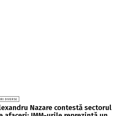
IRI DIVERSE
lexandru Nazare contestă sectorul
e afaceri: IMM-urile reprezintă un