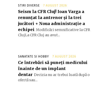
STIRI DIVERSE
7 AUGUST 2026
Seism la CFR Cluj! Ioan Varga a
renunțat la antrenor și la trei
jucători + Noua administrație a
echipei
Modificări semnificative la CFR
ClujLa CFR Cluj au avut...
SANATATE SI HOBBY
7 AUGUST 2026
Ce întrebări să puneți medicului
înainte de un implant
dentar
Decizia nu ar trebui luată după o
ofertă sau...