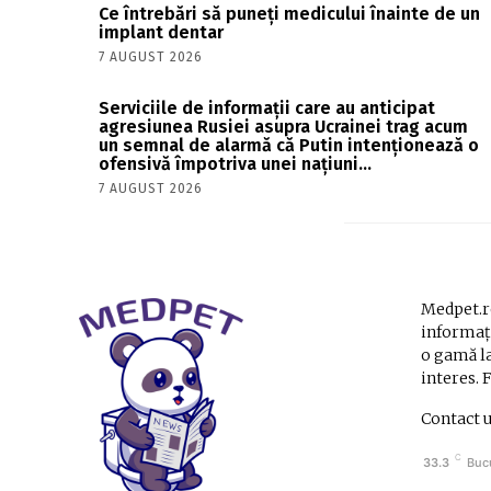
Ce întrebări să puneți medicului înainte de un
implant dentar
7 AUGUST 2026
Serviciile de informații care au anticipat
agresiunea Rusiei asupra Ucrainei trag acum
un semnal de alarmă că Putin intenționează o
ofensivă împotriva unei națiuni...
7 AUGUST 2026
Medpet.ro
informați
o gamă la
interes. 
Contact 
C
33.3
Buc