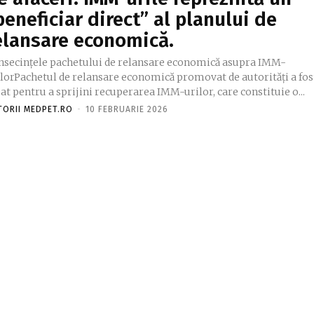
beneficiar direct” al planului de
elansare economică.
nsecințele pachetului de relansare economică asupra IMM-
ilorPachetul de relansare economică promovat de autorități a fos
at pentru a sprijini recuperarea IMM-urilor, care constituie o...
TORII MEDPET.RO
-
10 FEBRUARIE 2026