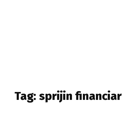
Home & Deco
Sanatate si Hobby
Stiri diverse
Tech
Tag:
sprijin financiar