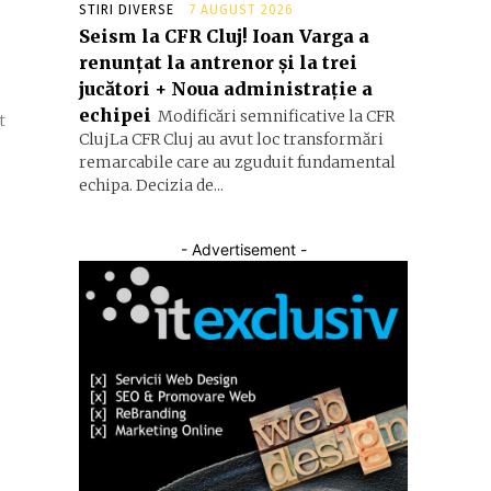
STIRI DIVERSE
7 AUGUST 2026
Seism la CFR Cluj! Ioan Varga a
renunțat la antrenor și la trei
jucători + Noua administrație a
echipei
Modificări semnificative la CFR
t
ClujLa CFR Cluj au avut loc transformări
remarcabile care au zguduit fundamental
echipa. Decizia de...
- Advertisement -