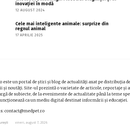
inovației în modă
12 AUGUST 2024
Cele mai inteligente animale: surprize din
regnul animal
17 APRILIE 2025
 este un portal de știri și blog de actualități axat pe distribuția d
i și noutăți. Site-ul prezintă o varietate de articole, reportaje și 
rgă de subiecte, de la evenimente de actualitate până la teme spe
Funcționează ca un mediu digital destinat informării și educației.
us: contact@medpet.ro
vineri, august 7, 2026
urești