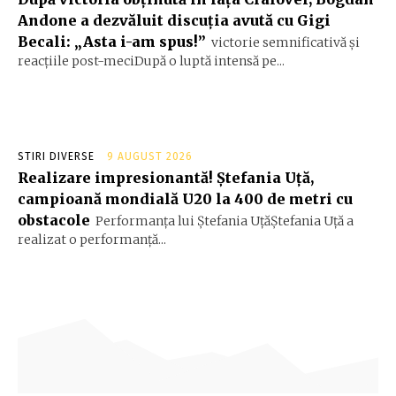
Andone a dezvăluit discuția avută cu Gigi
Becali: „Asta i-am spus!”
victorie semnificativă și
reacțiile post-meciDupă o luptă intensă pe...
STIRI DIVERSE
9 AUGUST 2026
Realizare impresionantă! Ștefania Uță,
campioană mondială U20 la 400 de metri cu
obstacole
Performanța lui Ștefania UțăŞtefania Uță a
realizat o performanță...