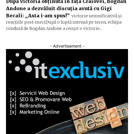
După victoria obținută în fața Craiovei, Bogdan
Andone a dezvăluit discuția avută cu Gigi
Becali: „Asta i-am spus!”
victorie semnificativă și
reacțiile post-meciDupă o luptă intensă pe teren, echipa
condusă de Bogdan Andone a reușit o victorie...
- Advertisement -