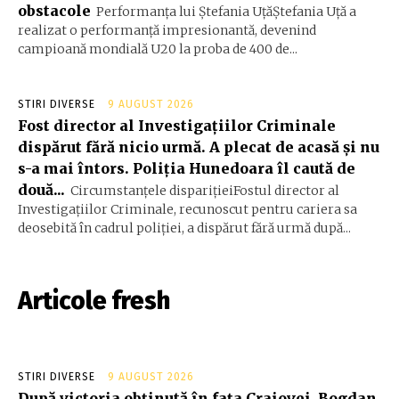
obstacole
Performanța lui Ștefania UțăŞtefania Uță a
realizat o performanță impresionantă, devenind
campioană mondială U20 la proba de 400 de...
STIRI DIVERSE
9 AUGUST 2026
Fost director al Investigațiilor Criminale
dispărut fără nicio urmă. A plecat de acasă și nu
s-a mai întors. Poliția Hunedoara îl caută de
două...
Circumstanțele disparițieiFostul director al
Investigațiilor Criminale, recunoscut pentru cariera sa
deosebită în cadrul poliției, a dispărut fără urmă după...
Articole fresh
STIRI DIVERSE
9 AUGUST 2026
După victoria obținută în fața Craiovei, Bogdan