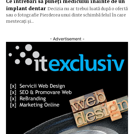
Ce întrebări să puneți medicului înainte de un
implant dentar
Decizia nu ar trebui luată după o ofertă
sau o fotografie Pierderea unui dinte schimbă felul în care
mestecați și...
- Advertisement -