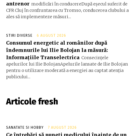
antrenor
modificări în conducereDupă eșecul suferit de
CFR Cluj în confruntarea cu Tromso, conducerea clubului a
ales să implementeze măsuri...
STIRI DIVERSE
6 AUGUST 2026
Consumul energetic al românilor după
îndemnurile lui Ilie Bolojan la măsură:
Informațiile Transelectrica
Consecințele
apelurilor lui Ilie BolojanApelurile lansate de Ilie Bolojan
pentru o utilizare moderată a energiei au captat atenția
publicului...
Articole fresh
SANATATE SI HOBBY
7 AUGUST 2026
Ce întrebări să puneți medicului înainte de un