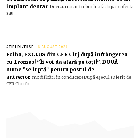
implant dentar
Decizia nu ar trebui luată după o ofertă
sau...
STIRI DIVERSE
6 AUGUST 2026
Folha, EXCLUS din CFR Cluj după înfrângerea
cu Tromso! ”Îi voi da afară pe toți!”. DOUĂ
nume ”se luptă” pentru postul de
antrenor
modificări în conducereDupă eșecul suferit de
CFR Cluj în...