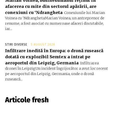
Marian Voinea, businessmanul reținut în
afacerea cu mite din sectorul apărării, are
conexiuni cu ‘Ndrangheta
Conexiunile lui Marian
Voinea cu 'NdranghetaMarian Voinea, un antreprenor de
renume, a fost asociat cu numeroase afaceri discutabile,
iar...
STIRI DIVERSE
5 AUGUST 2026
Infiltrare inedită în Europa: o dronă rusească
dotată cu explozibil Semtex a intrat pe
aeroportul din Leipzig, Germania
Infiltrarea
dronei în LeipzigUn incident îngrijorător a avut loc recent
pe aeroportul din Leipzig, Germania, unde o dronă
rusească...
Articole fresh