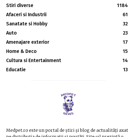
Stiri diverse
1184
Afaceri si Industrii
61
Sanatate si Hobby
32
Auto
23
Amenajare exterior
17
Home & Deco
15
Cultura si Entertainment
14
Educatie
13
Medpet.ro este un portal de știri și blog de actualități axat
pe distribuția de informații și noutăți. Site-ul prezintă o