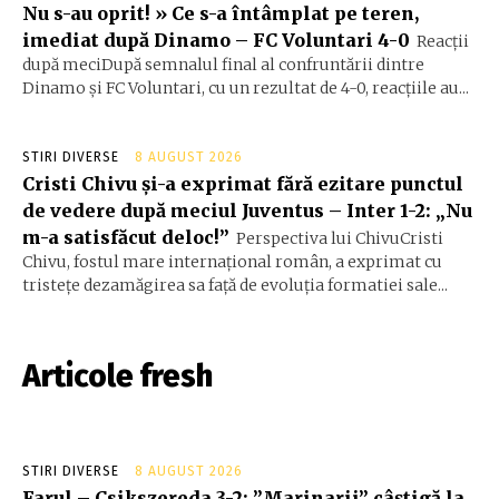
Nu s-au oprit! » Ce s-a întâmplat pe teren,
imediat după Dinamo – FC Voluntari 4-0
Reacții
după meciDupă semnalul final al confruntării dintre
Dinamo și FC Voluntari, cu un rezultat de 4-0, reacțiile au...
STIRI DIVERSE
8 AUGUST 2026
Cristi Chivu și-a exprimat fără ezitare punctul
de vedere după meciul Juventus – Inter 1-2: „Nu
m-a satisfăcut deloc!”
Perspectiva lui ChivuCristi
Chivu, fostul mare internațional român, a exprimat cu
tristețe dezamăgirea sa față de evoluția formatiei sale...
Articole fresh
STIRI DIVERSE
8 AUGUST 2026
Farul – Csikszereda 3-2: ”Marinarii” câștigă la