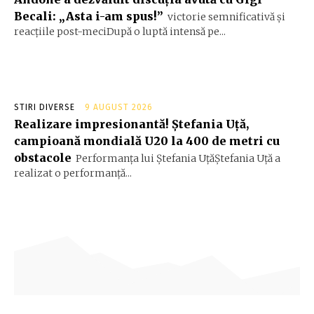
Becali: „Asta i-am spus!”
victorie semnificativă și
reacțiile post-meciDupă o luptă intensă pe...
STIRI DIVERSE
9 AUGUST 2026
Realizare impresionantă! Ștefania Uță,
campioană mondială U20 la 400 de metri cu
obstacole
Performanța lui Ștefania UțăŞtefania Uță a
realizat o performanță...