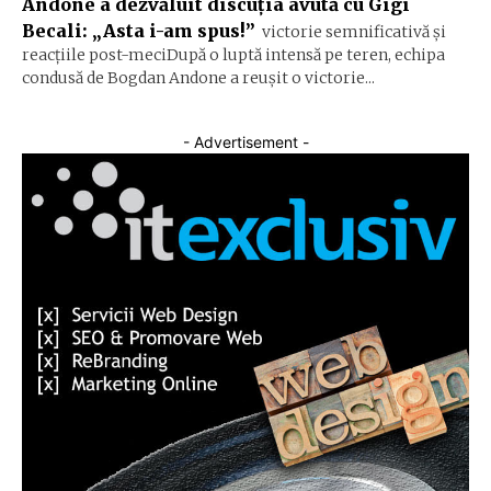
Andone a dezvăluit discuția avută cu Gigi
Becali: „Asta i-am spus!”
victorie semnificativă și
reacțiile post-meciDupă o luptă intensă pe teren, echipa
condusă de Bogdan Andone a reușit o victorie...
- Advertisement -