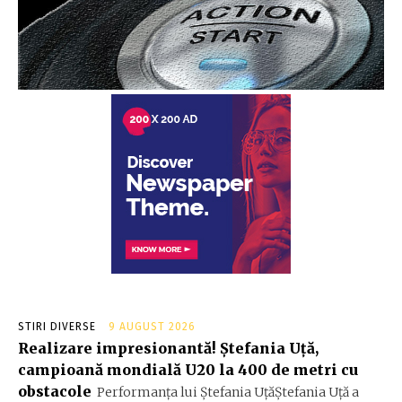
STIRI DIVERSE
9 AUGUST 2026
Realizare impresionantă! Ștefania Uță,
campioană mondială U20 la 400 de metri cu
obstacole
Performanța lui Ștefania UțăŞtefania Uță a