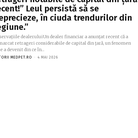
ecent!” Leul persistă să se
eprecieze, în ciuda trendurilor din
egiune.”
ervațiile dealeruluiUn dealer financiar a anunțat recent că a
marcat retrageri considerabile de capital din țară, un fenomen
e a devenit din ce în...
TORII MEDPET.RO
-
4 MAI 2026