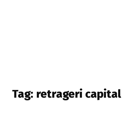
Home & Deco
Sanatate si Hobby
Stiri diverse
Tech
Tag:
retrageri capital