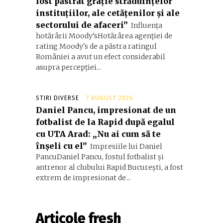
fost păstrat grație străduințelor
instituțiilor, ale cetățenilor și ale
sectorului de afaceri”
Influența
hotărârii Moody’sHotărârea agenției de
rating Moody's de a păstra ratingul
României a avut un efect considerabil
asupra percepției...
STIRI DIVERSE
7 AUGUST 2026
Daniel Pancu, impresionat de un
fotbalist de la Rapid după egalul
cu UTA Arad: „Nu ai cum să te
înșeli cu el”
Impresiile lui Daniel
PancuDaniel Pancu, fostul fotbalist și
antrenor al clubului Rapid București, a fost
extrem de impresionat de...
Articole fresh