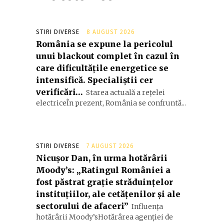
STIRI DIVERSE
8 AUGUST 2026
România se expune la pericolul
unui blackout complet în cazul în
care dificultățile energetice se
intensifică. Specialiștii cer
verificări…
Starea actuală a rețelei
electriceÎn prezent, România se confruntă...
STIRI DIVERSE
7 AUGUST 2026
Nicușor Dan, în urma hotărârii
Moody’s: „Ratingul României a
fost păstrat grație străduințelor
instituțiilor, ale cetățenilor și ale
sectorului de afaceri”
Influența
hotărârii Moody’sHotărârea agenției de