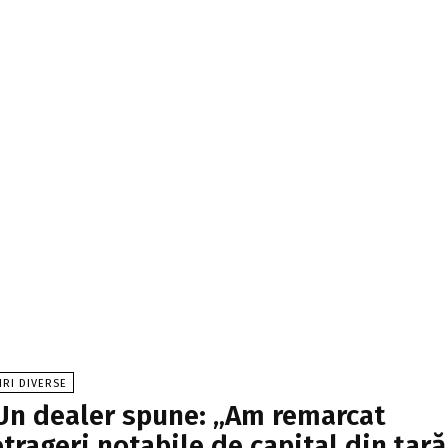
IRI DIVERSE
Un dealer spune: „Am remarcat
etrageri notabile de capital din țară