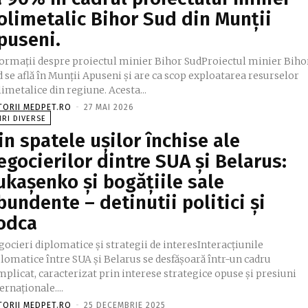
olimetalic Bihor Sud din Munții
puseni.
formații despre proiectul minier Bihor SudProiectul minier Biho
 se află în Munții Apuseni și are ca scop exploatarea resurselor
imetalice din regiune. Acesta...
TORII MEDPET.RO
-
27 MAI 2026
IRI DIVERSE
in spatele ușilor închise ale
egocierilor dintre SUA și Belarus:
ukașenko și bogățiile sale
bundente – detinutii politici și
odca
ocieri diplomatice și strategii de interesInteracțiunile
lomatice între SUA și Belarus se desfășoară într-un cadru
plicat, caracterizat prin interese strategice opuse și presiuni
ernaționale....
TORII MEDPET.RO
-
25 DECEMBRIE 2025