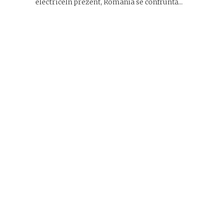
electriceÎn prezent, România se confruntă...