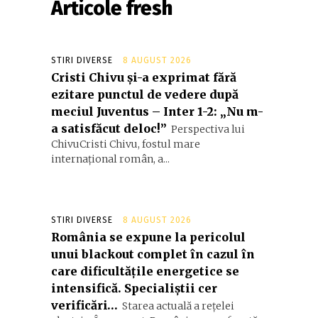
Articole fresh
STIRI DIVERSE
8 AUGUST 2026
Cristi Chivu și-a exprimat fără
ezitare punctul de vedere după
meciul Juventus – Inter 1-2: „Nu m-
a satisfăcut deloc!”
Perspectiva lui
ChivuCristi Chivu, fostul mare
internațional român, a...
STIRI DIVERSE
8 AUGUST 2026
România se expune la pericolul
unui blackout complet în cazul în
care dificultățile energetice se
intensifică. Specialiștii cer
verificări…
Starea actuală a rețelei