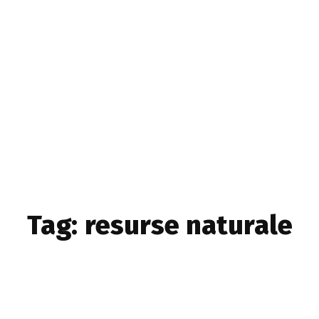
Home & Deco
Sanatate si Hobby
Stiri diverse
Tech
Tag:
resurse naturale