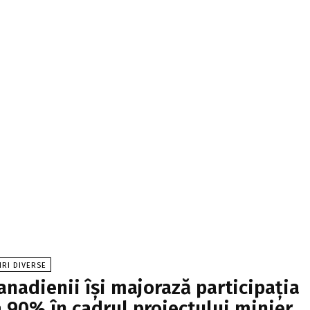
IRI DIVERSE
anadienii își majorază participația
a 90% în cadrul proiectului minier