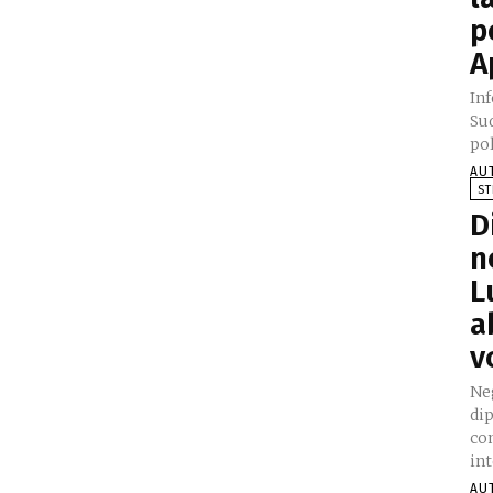
p
A
In
Sud
pol
AU
ST
D
n
L
a
v
Neg
dip
com
int
AU