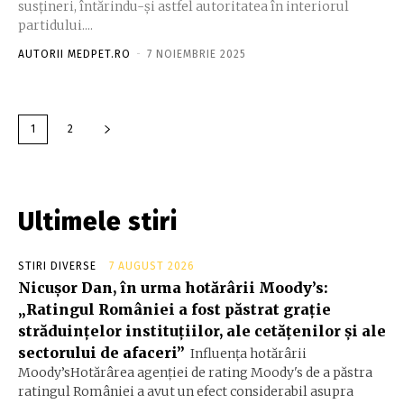
susțineri, întărindu-și astfel autoritatea în interiorul
partidului....
AUTORII MEDPET.RO
-
7 NOIEMBRIE 2025
1
2
Ultimele stiri
STIRI DIVERSE
7 AUGUST 2026
Nicușor Dan, în urma hotărârii Moody’s:
„Ratingul României a fost păstrat grație
străduințelor instituțiilor, ale cetățenilor și ale
sectorului de afaceri”
Influența hotărârii
Moody’sHotărârea agenției de rating Moody's de a păstra
ratingul României a avut un efect considerabil asupra