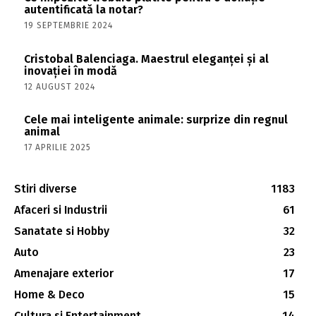
autentificată la notar?
19 SEPTEMBRIE 2024
Cristobal Balenciaga. Maestrul eleganței și al
inovației în modă
12 AUGUST 2024
Cele mai inteligente animale: surprize din regnul
animal
17 APRILIE 2025
Stiri diverse
1183
Afaceri si Industrii
61
Sanatate si Hobby
32
Auto
23
Amenajare exterior
17
Home & Deco
15
Cultura si Entertainment
14