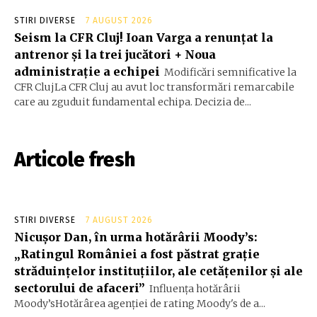
STIRI DIVERSE
7 AUGUST 2026
Seism la CFR Cluj! Ioan Varga a renunțat la
antrenor și la trei jucători + Noua
administrație a echipei
Modificări semnificative la
CFR ClujLa CFR Cluj au avut loc transformări remarcabile
care au zguduit fundamental echipa. Decizia de...
Articole fresh
STIRI DIVERSE
7 AUGUST 2026
Nicușor Dan, în urma hotărârii Moody’s:
„Ratingul României a fost păstrat grație
străduințelor instituțiilor, ale cetățenilor și ale
sectorului de afaceri”
Influența hotărârii
Moody’sHotărârea agenției de rating Moody's de a...