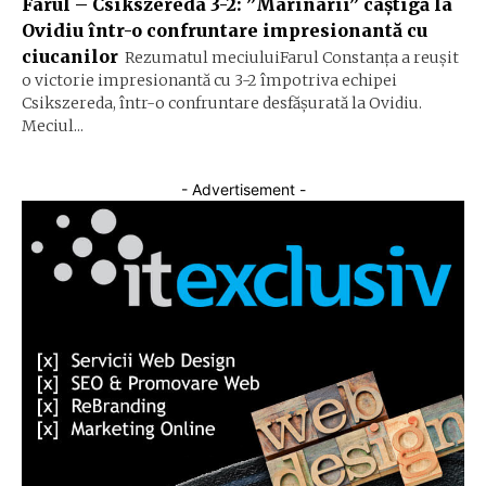
Farul – Csikszereda 3-2: ”Marinarii” câștigă la
Ovidiu într-o confruntare impresionantă cu
ciucanilor
Rezumatul meciuluiFarul Constanța a reușit
o victorie impresionantă cu 3-2 împotriva echipei
Csikszereda, într-o confruntare desfășurată la Ovidiu.
Meciul...
- Advertisement -