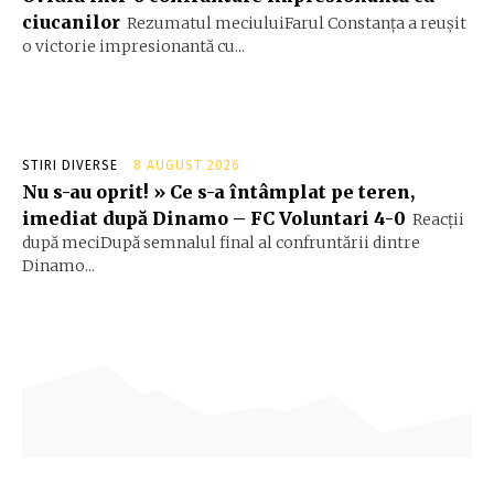
ciucanilor
Rezumatul meciuluiFarul Constanța a reușit
o victorie impresionantă cu...
STIRI DIVERSE
8 AUGUST 2026
Nu s-au oprit! » Ce s-a întâmplat pe teren,
imediat după Dinamo – FC Voluntari 4-0
Reacții
după meciDupă semnalul final al confruntării dintre
Dinamo...