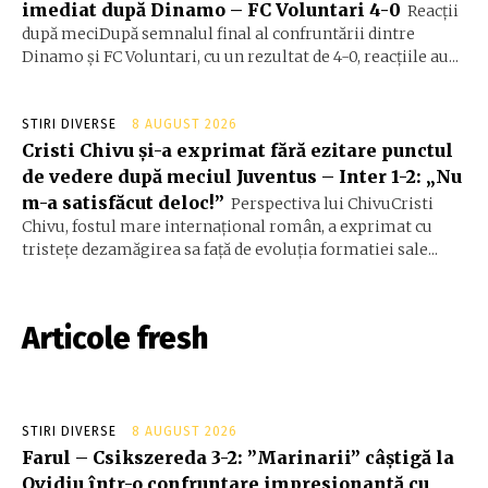
imediat după Dinamo – FC Voluntari 4-0
Reacții
după meciDupă semnalul final al confruntării dintre
Dinamo și FC Voluntari, cu un rezultat de 4-0, reacțiile au...
STIRI DIVERSE
8 AUGUST 2026
Cristi Chivu și-a exprimat fără ezitare punctul
de vedere după meciul Juventus – Inter 1-2: „Nu
m-a satisfăcut deloc!”
Perspectiva lui ChivuCristi
Chivu, fostul mare internațional român, a exprimat cu
tristețe dezamăgirea sa față de evoluția formatiei sale...
Articole fresh
STIRI DIVERSE
8 AUGUST 2026
Farul – Csikszereda 3-2: ”Marinarii” câștigă la
Ovidiu într-o confruntare impresionantă cu