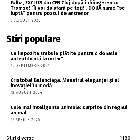
Folha, EXCLUS din CFR Cluj după înfrângerea cu
Tromso! ”Îi voi da afară pe toți!”. DOUĂ nume ”se
luptă” pentru postul de antrenor
6 AUGUST 2026
Stiri populare
Ce impozite trebuie plătite pentru o donație
autentificată la notar?
19 SEPTEMBRIE 2024
Cristobal Balenciaga. Maestrul eleganței și al
inovației în modă
12 AUGUST 2024
Cele mai inteligente animale: surprize din regnul
animal
17 APRILIE 2025
Stiri diverse
1180