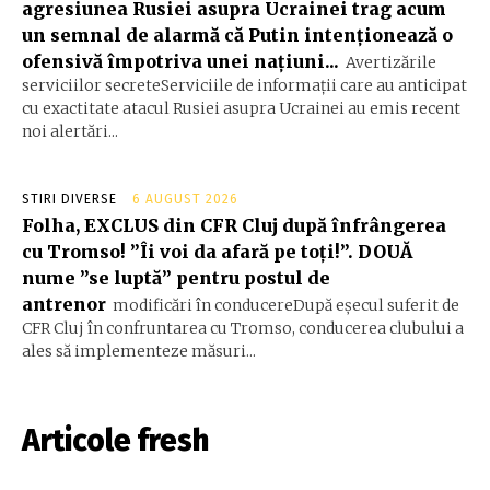
agresiunea Rusiei asupra Ucrainei trag acum
un semnal de alarmă că Putin intenționează o
ofensivă împotriva unei națiuni...
Avertizările
serviciilor secreteServiciile de informații care au anticipat
cu exactitate atacul Rusiei asupra Ucrainei au emis recent
noi alertări...
STIRI DIVERSE
6 AUGUST 2026
Folha, EXCLUS din CFR Cluj după înfrângerea
cu Tromso! ”Îi voi da afară pe toți!”. DOUĂ
nume ”se luptă” pentru postul de
antrenor
modificări în conducereDupă eșecul suferit de
CFR Cluj în confruntarea cu Tromso, conducerea clubului a
ales să implementeze măsuri...
Articole fresh