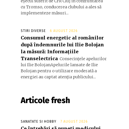
eșecul suferit de CFR Cluj în confruntarea
cu Tromso, conducerea clubului a ales să
implementeze măsuri...
STIRI DIVERSE
6 AUGUST 2026
Consumul energetic al românilor
după îndemnurile lui Ilie Bolojan
la măsură: Informațiile
Transelectrica
Consecințele apelurilor
lui Ilie BolojanApelurile lansate de Ilie
Bolojan pentru o utilizare moderată a
energiei au captat atenția publicului...
Articole fresh
SANATATE SI HOBBY
7 AUGUST 2026
Ce întrebări să puneți medicului