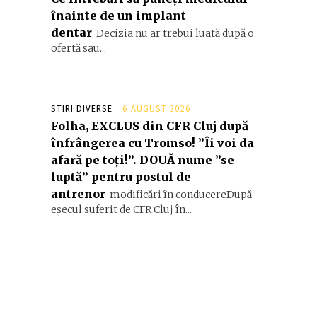
înainte de un implant
dentar
Decizia nu ar trebui luată după o
ofertă sau...
STIRI DIVERSE
6 AUGUST 2026
Folha, EXCLUS din CFR Cluj după
înfrângerea cu Tromso! ”Îi voi da
afară pe toți!”. DOUĂ nume ”se
luptă” pentru postul de
antrenor
modificări în conducereDupă
eșecul suferit de CFR Cluj în...