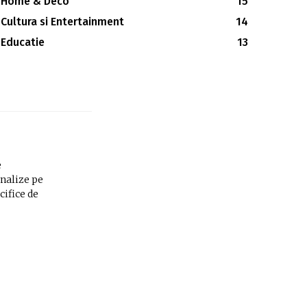
Home & Deco
15
Cultura si Entertainment
14
Educatie
13
e
analize pe
cifice de