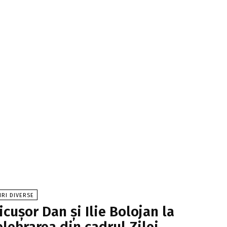
IRI DIVERSE
icușor Dan și Ilie Bolojan la
elebrarea din cadrul Zilei