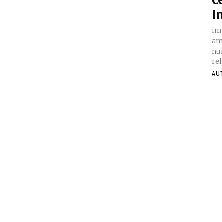
I
im
amb
num
rel
AU