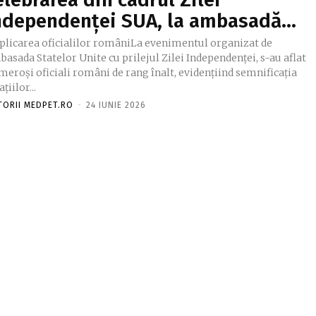
ndependenței SUA, la ambasadă…
plicarea oficialilor româniLa evenimentul organizat de
asada Statelor Unite cu prilejul Zilei Independenței, s-au aflat
eroși oficiali români de rang înalt, evidențiind semnificația
ațiilor...
TORII MEDPET.RO
-
24 IUNIE 2026