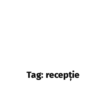
Home & Deco
Sanatate si Hobby
Stiri diverse
Tech
Tag:
recepție