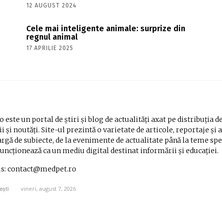
12 AUGUST 2024
Cele mai inteligente animale: surprize din
regnul animal
17 APRILIE 2025
 este un portal de știri și blog de actualități axat pe distribuția d
i și noutăți. Site-ul prezintă o varietate de articole, reportaje și 
rgă de subiecte, de la evenimente de actualitate până la teme spe
Funcționează ca un mediu digital destinat informării și educației.
us: contact@medpet.ro
vineri, august 7, 2026
ești