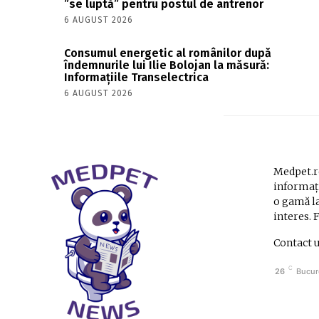
”se luptă” pentru postul de antrenor
6 AUGUST 2026
Consumul energetic al românilor după
îndemnurile lui Ilie Bolojan la măsură:
Informațiile Transelectrica
6 AUGUST 2026
Medpet.ro
informați
o gamă la
interes. 
Contact 
C
26
Bucur