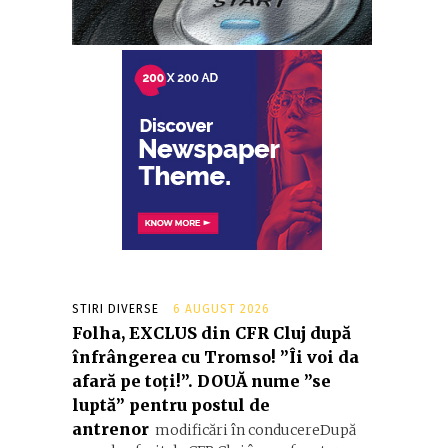
STIRI DIVERSE
6 AUGUST 2026
Folha, EXCLUS din CFR Cluj după
înfrângerea cu Tromso! ”Îi voi da
afară pe toți!”. DOUĂ nume ”se
luptă” pentru postul de
antrenor
modificări în conducereDupă