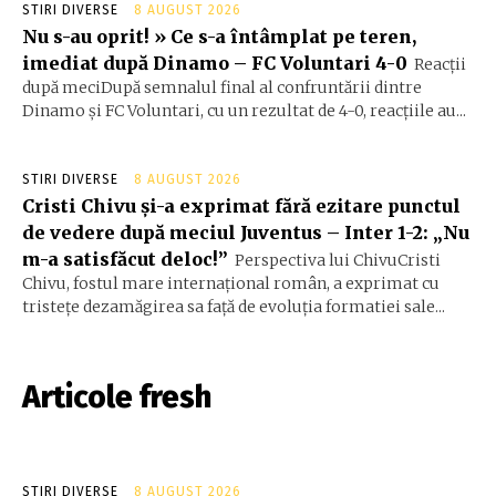
STIRI DIVERSE
8 AUGUST 2026
Nu s-au oprit! » Ce s-a întâmplat pe teren,
imediat după Dinamo – FC Voluntari 4-0
Reacții
după meciDupă semnalul final al confruntării dintre
Dinamo și FC Voluntari, cu un rezultat de 4-0, reacțiile au...
STIRI DIVERSE
8 AUGUST 2026
Cristi Chivu și-a exprimat fără ezitare punctul
de vedere după meciul Juventus – Inter 1-2: „Nu
m-a satisfăcut deloc!”
Perspectiva lui ChivuCristi
Chivu, fostul mare internațional român, a exprimat cu
tristețe dezamăgirea sa față de evoluția formatiei sale...
Articole fresh
STIRI DIVERSE
8 AUGUST 2026