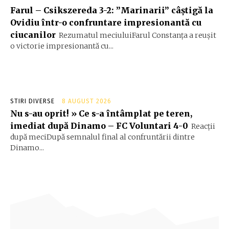
Farul – Csikszereda 3-2: ”Marinarii” câștigă la
Ovidiu într-o confruntare impresionantă cu
ciucanilor
Rezumatul meciuluiFarul Constanța a reușit
o victorie impresionantă cu...
STIRI DIVERSE
8 AUGUST 2026
Nu s-au oprit! » Ce s-a întâmplat pe teren,
imediat după Dinamo – FC Voluntari 4-0
Reacții
după meciDupă semnalul final al confruntării dintre
Dinamo...