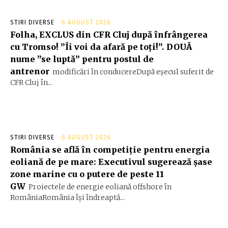
STIRI DIVERSE
6 AUGUST 2026
Folha, EXCLUS din CFR Cluj după înfrângerea
cu Tromso! ”Îi voi da afară pe toți!”. DOUĂ
nume ”se luptă” pentru postul de
antrenor
modificări în conducereDupă eșecul suferit de
CFR Cluj în...
STIRI DIVERSE
6 AUGUST 2026
România se află în competiție pentru energia
eoliană de pe mare: Executivul sugerează șase
zone marine cu o putere de peste 11
GW
Proiectele de energie eoliană offshore în
RomâniaRomânia își îndreaptă...