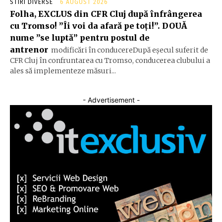
STIRI DIVERSE
6 AUGUST 2026
Folha, EXCLUS din CFR Cluj după înfrângerea
cu Tromso! ”Îi voi da afară pe toți!”. DOUĂ
nume ”se luptă” pentru postul de
antrenor
modificări în conducereDupă eșecul suferit de
CFR Cluj în confruntarea cu Tromso, conducerea clubului a
ales să implementeze măsuri...
- Advertisement -