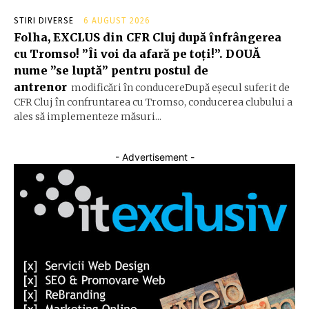
STIRI DIVERSE
6 AUGUST 2026
Folha, EXCLUS din CFR Cluj după înfrângerea
cu Tromso! ”Îi voi da afară pe toți!”. DOUĂ
nume ”se luptă” pentru postul de
antrenor
modificări în conducereDupă eșecul suferit de
CFR Cluj în confruntarea cu Tromso, conducerea clubului a
ales să implementeze măsuri...
- Advertisement -