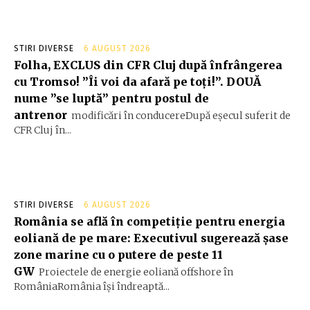
STIRI DIVERSE
6 AUGUST 2026
Folha, EXCLUS din CFR Cluj după înfrângerea
cu Tromso! ”Îi voi da afară pe toți!”. DOUĂ
nume ”se luptă” pentru postul de
antrenor
modificări în conducereDupă eșecul suferit de
CFR Cluj în...
STIRI DIVERSE
6 AUGUST 2026
România se află în competiție pentru energia
eoliană de pe mare: Executivul sugerează șase
zone marine cu o putere de peste 11
GW
Proiectele de energie eoliană offshore în
RomâniaRomânia își îndreaptă...