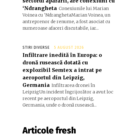
sectorul apărării, are conexiuni cu
‘Ndrangheta
Conexiunile lui Marian
Voinea cu 'NdranghetaMarian Voinea, un
antreprenor de renume, a fost asociat cu
numeroase afaceri discutabile, iar...
STIRI DIVERSE
5 AUGUST 2026
Infiltrare inedită în Europa: o
dronă rusească dotată cu
explozibil Semtex a intrat pe
aeroportul din Leipzig,
Germania
Infiltrarea dronei în
LeipzigUn incident îngrijorător a avut loc
recent pe aeroportul din Leipzig,
Germania, unde o dronă rusească...
Articole fresh