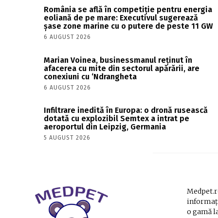
România se află în competiție pentru energia
eoliană de pe mare: Executivul sugerează
șase zone marine cu o putere de peste 11 GW
6 AUGUST 2026
Marian Voinea, businessmanul reținut în
afacerea cu mite din sectorul apărării, are
conexiuni cu ‘Ndrangheta
6 AUGUST 2026
Infiltrare inedită în Europa: o dronă rusească
dotată cu explozibil Semtex a intrat pe
aeroportul din Leipzig, Germania
5 AUGUST 2026
Medpet.ro
informați
o gamă la