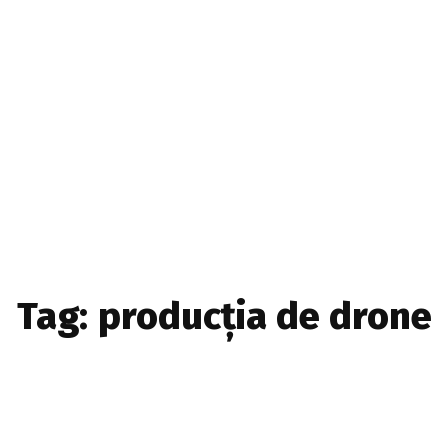
Home & Deco
Sanatate si Hobby
Stiri diverse
Tech
Tag:
producția de drone