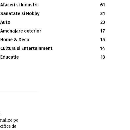
Afaceri si Industrii
61
Sanatate si Hobby
31
Auto
23
Amenajare exterior
17
Home & Deco
15
Cultura si Entertainment
14
Educatie
13
e
analize pe
cifice de