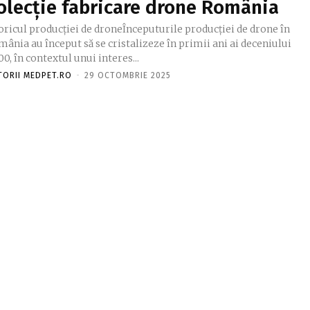
olecție fabricare drone România
oricul producției de droneÎnceputurile producției de drone în
ânia au început să se cristalizeze în primii ani ai deceniului
0, în contextul unui interes...
TORII MEDPET.RO
-
29 OCTOMBRIE 2025