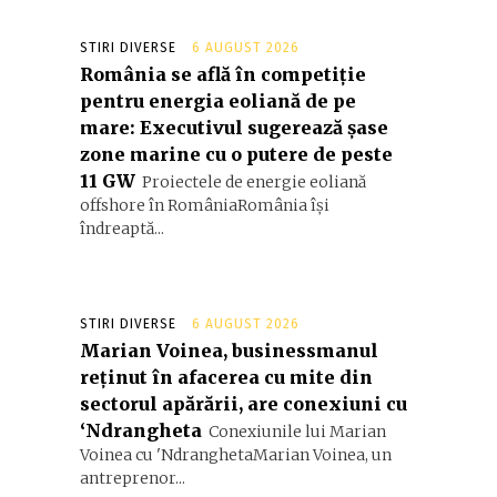
STIRI DIVERSE
6 AUGUST 2026
România se află în competiție
pentru energia eoliană de pe
mare: Executivul sugerează șase
zone marine cu o putere de peste
11 GW
Proiectele de energie eoliană
offshore în RomâniaRomânia își
îndreaptă...
STIRI DIVERSE
6 AUGUST 2026
Marian Voinea, businessmanul
reținut în afacerea cu mite din
sectorul apărării, are conexiuni cu
‘Ndrangheta
Conexiunile lui Marian
Voinea cu 'NdranghetaMarian Voinea, un
antreprenor...