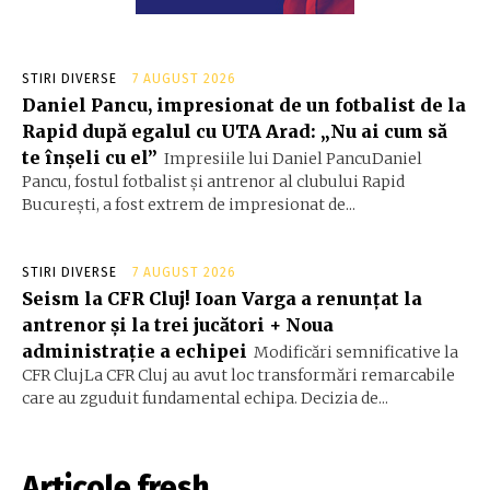
STIRI DIVERSE
7 AUGUST 2026
Daniel Pancu, impresionat de un fotbalist de la
Rapid după egalul cu UTA Arad: „Nu ai cum să
te înșeli cu el”
Impresiile lui Daniel PancuDaniel
Pancu, fostul fotbalist și antrenor al clubului Rapid
București, a fost extrem de impresionat de...
STIRI DIVERSE
7 AUGUST 2026
Seism la CFR Cluj! Ioan Varga a renunțat la
antrenor și la trei jucători + Noua
administrație a echipei
Modificări semnificative la
CFR ClujLa CFR Cluj au avut loc transformări remarcabile
care au zguduit fundamental echipa. Decizia de...
Articole fresh