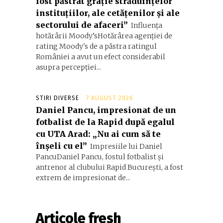
fost păstrat grație străduințelor
instituțiilor, ale cetățenilor și ale
sectorului de afaceri”
Influența
hotărârii Moody’sHotărârea agenției de
rating Moody's de a păstra ratingul
i
României a avut un efect considerabil
asupra percepției...
STIRI DIVERSE
7 AUGUST 2026
Daniel Pancu, impresionat de un
fotbalist de la Rapid după egalul
cu UTA Arad: „Nu ai cum să te
înșeli cu el”
Impresiile lui Daniel
PancuDaniel Pancu, fostul fotbalist și
antrenor al clubului Rapid București, a fost
extrem de impresionat de...
Articole fresh