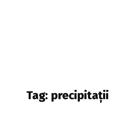
Home & Deco
Sanatate si Hobby
Stiri diverse
Tech
Tag:
precipitații