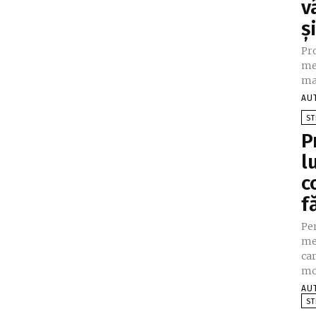
v
ș
Pr
me
maj
AU
ST
P
l
c
f
Pe
me
car
mo
AU
ST