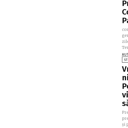
P
C
P
co
gen
zil
Te
AU
ST
V
n
P
v
s
Pr
pr
și 