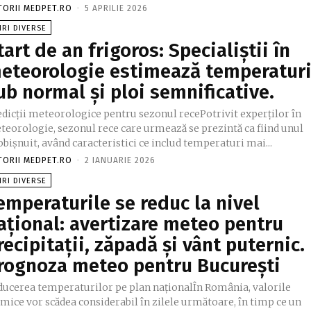
TORII MEDPET.RO
-
5 APRILIE 2026
IRI DIVERSE
tart de an frigoros: Specialiștii în
eteorologie estimează temperatur
ub normal și ploi semnificative.
edicții meteorologice pentru sezonul recePotrivit experților în
teorologie, sezonul rece care urmează se prezintă ca fiind unul
bișnuit, având caracteristici ce includ temperaturi mai...
TORII MEDPET.RO
-
2 IANUARIE 2026
IRI DIVERSE
emperaturile se reduc la nivel
ațional: avertizare meteo pentru
recipitații, zăpadă și vânt puternic.
rognoza meteo pentru București
ducerea temperaturilor pe plan naționalÎn România, valorile
mice vor scădea considerabil în zilele următoare, în timp ce un