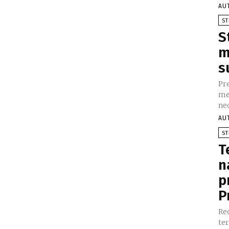
AU
ST
S
m
s
Pr
me
neo
AU
ST
T
n
p
P
Re
ter