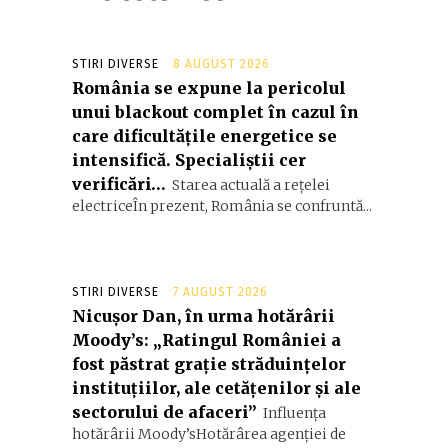
STIRI DIVERSE
8 AUGUST 2026
România se expune la pericolul
unui blackout complet în cazul în
care dificultățile energetice se
intensifică. Specialiștii cer
verificări…
Starea actuală a rețelei
electriceÎn prezent, România se confruntă...
STIRI DIVERSE
7 AUGUST 2026
Nicușor Dan, în urma hotărârii
Moody’s: „Ratingul României a
fost păstrat grație străduințelor
instituțiilor, ale cetățenilor și ale
sectorului de afaceri”
Influența
hotărârii Moody’sHotărârea agenției de