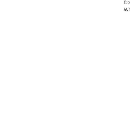
fro
AU