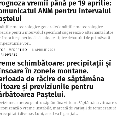
rognoza vremii până pe 19 aprilie:
omunicatul ANM pentru intervalul
aștelui
ndițiile meteorologice generaleCondițiile meteorologice
erale pentru intervalul specificat sugerează o alternanță între
e însorite și perioade de ploaie, tipice debutului de primăvară.
mperaturile vor...
TORII MEDPET.RO
-
6 APRILIE 2026
IRI DIVERSE
reme schimbătoare: precipitații și
insoare în zonele montane.
erioada de răcire de săptămâna
iitoare și previziunile pentru
ărbătoarea Paștelui.
eviziunea meteo pentru săptămâna viitoareSăptămâna viitoare s
econizează o vreme instabilă, marcată de variații de temperatură
precipitații diverse. Luni, cerul va fi parțial...