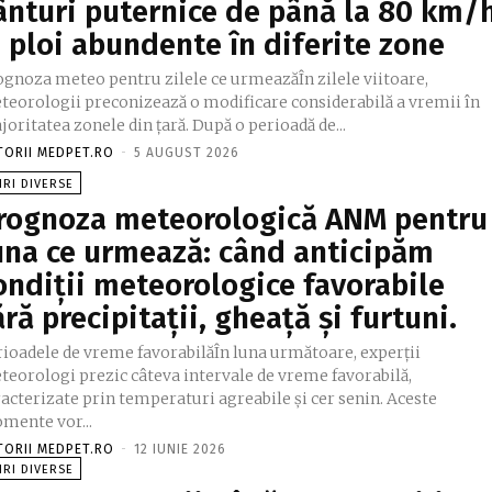
ânturi puternice de până la 80 km/
i ploi abundente în diferite zone
ognoza meteo pentru zilele ce urmeazăÎn zilele viitoare,
teorologii preconizează o modificare considerabilă a vremii în
oritatea zonele din țară. După o perioadă de...
TORII MEDPET.RO
-
5 AUGUST 2026
IRI DIVERSE
rognoza meteorologică ANM pentru
una ce urmează: când anticipăm
ondiții meteorologice favorabile
ără precipitații, gheață și furtuni.
rioadele de vreme favorabilăÎn luna următoare, experții
teorologi prezic câteva intervale de vreme favorabilă,
acterizate prin temperaturi agreabile și cer senin. Aceste
mente vor...
TORII MEDPET.RO
-
12 IUNIE 2026
IRI DIVERSE