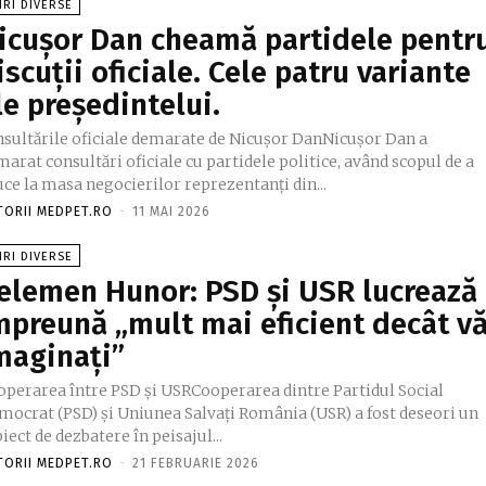
IRI DIVERSE
icușor Dan cheamă partidele pentr
iscuții oficiale. Cele patru variante
le președintelui.
nsultările oficiale demarate de Nicușor DanNicușor Dan a
arat consultări oficiale cu partidele politice, având scopul de a
ce la masa negocierilor reprezentanți din...
TORII MEDPET.RO
-
11 MAI 2026
IRI DIVERSE
elemen Hunor: PSD și USR lucrează
mpreună „mult mai eficient decât v
maginați”
operarea între PSD și USRCooperarea dintre Partidul Social
mocrat (PSD) și Uniunea Salvați România (USR) a fost deseori un
iect de dezbatere în peisajul...
TORII MEDPET.RO
-
21 FEBRUARIE 2026