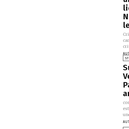
l
N
l
Cri
ca
cri
AU
ST
S
V
P
a
co
est
une
AU