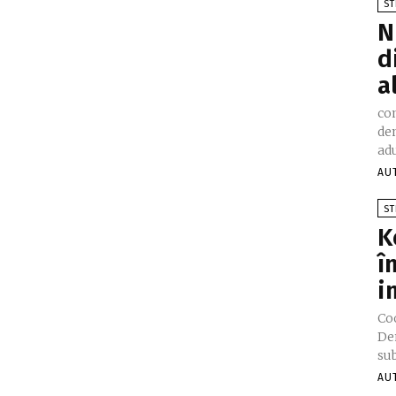
ST
N
d
a
co
dem
adu
AU
ST
K
î
i
Co
De
sub
AU