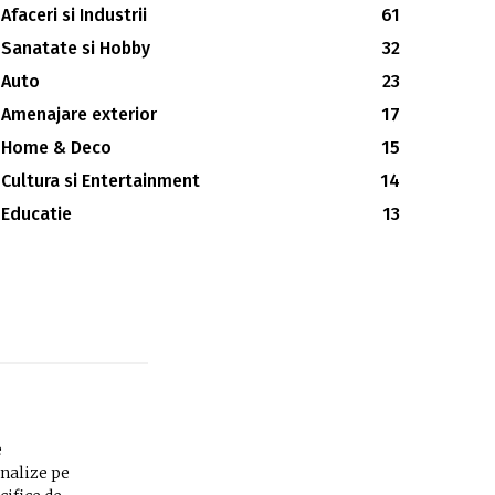
Afaceri si Industrii
61
Sanatate si Hobby
32
Auto
23
Amenajare exterior
17
Home & Deco
15
Cultura si Entertainment
14
Educatie
13
e
analize pe