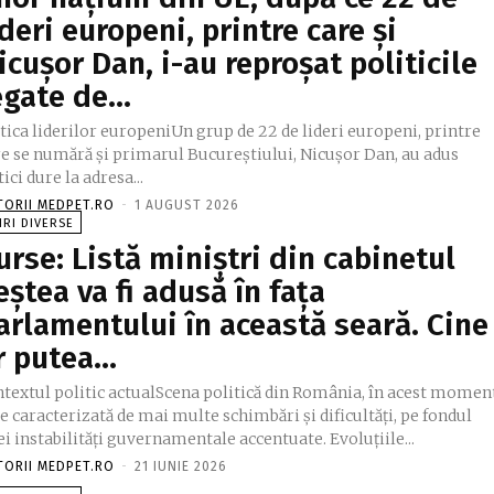
ideri europeni, printre care și
icușor Dan, i-au reproșat politicile
egate de...
tica liderilor europeniUn grup de 22 de lideri europeni, printre
re se numără și primarul Bucureștiului, Nicușor Dan, au adus
tici dure la adresa...
TORII MEDPET.RO
-
1 AUGUST 2026
IRI DIVERSE
urse: Listă miniștri din cabinetul
eștea va fi adusă în fața
arlamentului în această seară. Cine
r putea…
ntextul politic actualScena politică din România, în acest momen
e caracterizată de mai multe schimbări și dificultăți, pe fondul
i instabilități guvernamentale accentuate. Evoluțiile...
TORII MEDPET.RO
-
21 IUNIE 2026