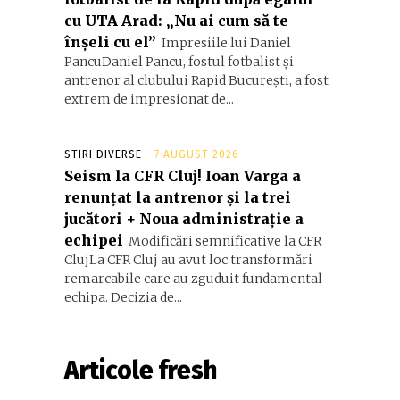
cu UTA Arad: „Nu ai cum să te
înșeli cu el”
Impresiile lui Daniel
PancuDaniel Pancu, fostul fotbalist și
antrenor al clubului Rapid București, a fost
extrem de impresionat de...
STIRI DIVERSE
7 AUGUST 2026
Seism la CFR Cluj! Ioan Varga a
renunțat la antrenor și la trei
jucători + Noua administrație a
echipei
Modificări semnificative la CFR
ClujLa CFR Cluj au avut loc transformări
remarcabile care au zguduit fundamental
echipa. Decizia de...
Articole fresh