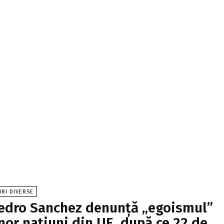
IRI DIVERSE
edro Sanchez denunță „egoismul”
nor națiuni din UE, după ce 22 de