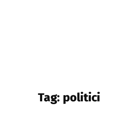
Home & Deco
Sanatate si Hobby
Stiri diverse
Tech
Tag:
politici