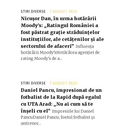
STIRI DIVERSE
7 AUGUST 2026
Nicușor Dan, în urma hotărârii
Moody’s: „Ratingul României a
fost păstrat grație străduințelor
instituțiilor, ale cetățenilor și ale
sectorului de afaceri”
Influența
hotărârii Moody’sHotărârea agenției de
rating Moody's de a...
STIRI DIVERSE
7 AUGUST 2026
Daniel Pancu, impresionat de un
fotbalist de la Rapid după egalul
cu UTA Arad: „Nu ai cum să te
înșeli cu el”
Impresiile lui Daniel
PancuDaniel Pancu, fostul fotbalist și
antrenor...