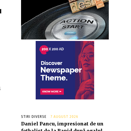
u
ă
STIRI DIVERSE
7 AUGUST 2026
Daniel Pancu, impresionat de un
fotbalist de la Rapid după egalul